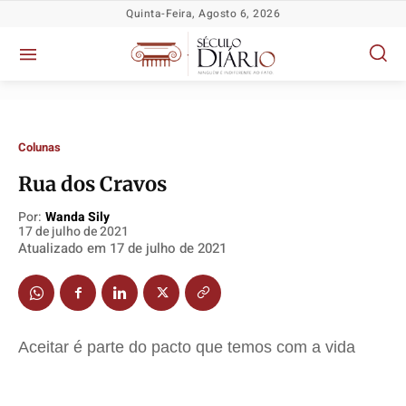
Quinta-Feira, Agosto 6, 2026
Colunas
Rua dos Cravos
Por:
Wanda Sily
17 de julho de 2021
Política
Política
Política
Política
Atualizado em
17 de julho de 2021
Socioeconômicas
Socioeconômicas
Socioeconômicas
Socioeconômicas
TV Século
TV Século
TV Século
TV Século
Justiça
Justiça
Justiça
Justiça
Aceitar é parte do pacto que temos com a vida
Educação
Educação
Educação
Educação
Segurança
Segurança
Segurança
Segurança