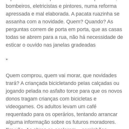
bombeiros, eletricistas e pintores, numa reforma
Quem Somos
Quem Somos
Quem Somos
Quem Somos
apressada e mal elaborada. A pacata ruazinha se
Expediente
Expediente
Expediente
Expediente
assanha com a novidade. Quem? Quando? As
Contato
Contato
Contato
Contato
perguntas correm de porta em porta, que as casas
Anuncie
Anuncie
Anuncie
Anuncie
todas se abrem para a rua, não há necessidade de
esticar o ouvido nas janelas gradeadas
Termos de Uso
Termos de Uso
Termos de Uso
Termos de Uso
Privacidade
Privacidade
Privacidade
Privacidade
*
Quem comprou, quem vai morar, que novidades
trará? A criançada bicicletando pelas calçadas ou
jogando pelada no asfalto torce para que os novos
donos tragam crianças com bicicletas e
videogames. Os adultos levam um café
requentado para os operários, tentando arrancar
alguma informação sobre os futuros moradores.