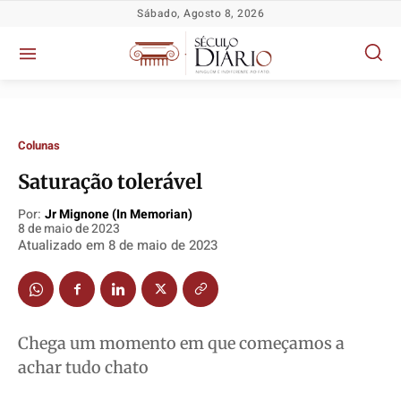
Sábado, Agosto 8, 2026
Colunas
Saturação tolerável
Por:
Jr Mignone (in Memorian)
Política
Política
Política
Política
8 de maio de 2023
Socioeconômicas
Socioeconômicas
Socioeconômicas
Socioeconômicas
Atualizado em
8 de maio de 2023
TV Século
TV Século
TV Século
TV Século
Justiça
Justiça
Justiça
Justiça
Educação
Educação
Educação
Educação
Chega um momento em que começamos a
Segurança
Segurança
Segurança
Segurança
achar tudo chato
Meio Ambiente
Meio Ambiente
Meio Ambiente
Meio Ambiente