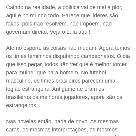
Expediente
Expediente
Expediente
Expediente
Caindo na realidade, a politica vai de mal a pior,
aqui e no mundo todo. Parece que líderes são
Contato
Contato
Contato
Contato
fakes, pois não resolvem, não impõem, não
Anuncie
Anuncie
Anuncie
Anuncie
governam direito. Veja o Lula aqui!
Termos de Uso
Termos de Uso
Termos de Uso
Termos de Uso
Até no esporte as coisas não mudam. Agora temos
Privacidade
Privacidade
Privacidade
Privacidade
os times femininos disputando campeonatos. O dia
que isso pegar, todos irão ver que é melhor torcer
para mulher que para homem. No futebol
masculino, os times brasileiros parecem uma
legião estrangeira. Antigamente eram os
brasileiros os melhores jogadores, agora são os
estrangeiros.
Nas novelas então, nada de novo. As mesmas
caras, as mesmas interpretações, os mesmos