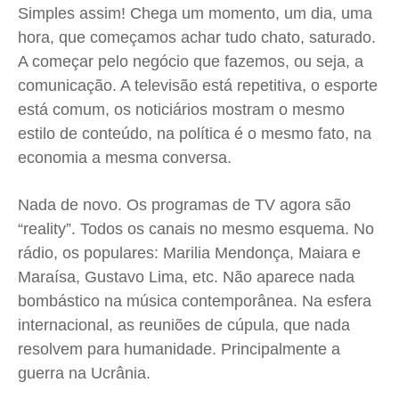
Saúde
Saúde
Saúde
Saúde
Simples assim! Chega um momento, um dia, uma
Cidades
Cidades
Cidades
Cidades
hora, que começamos achar tudo chato, saturado.
Direitos
Direitos
Direitos
Direitos
A começar pelo negócio que fazemos, ou seja, a
comunicação. A televisão está repetitiva, o esporte
Economia
Economia
Economia
Economia
está comum, os noticiários mostram o mesmo
Cultura
Cultura
Cultura
Cultura
estilo de conteúdo, na política é o mesmo fato, na
Colunas
Colunas
Colunas
Colunas
economia a mesma conversa.
Caetano Roque
Caetano Roque
Caetano Roque
Caetano Roque
Gustavo Bastos
Gustavo Bastos
Gustavo Bastos
Gustavo Bastos
Nada de novo. Os programas de TV agora são
Jr Mignone (in memorian)
Jr Mignone (in memorian)
Jr Mignone (in memorian)
Jr Mignone (in memorian)
“reality”. Todos os canais no mesmo esquema. No
Wanda Sily
Wanda Sily
Wanda Sily
Wanda Sily
rádio, os populares: Marilia Mendonça, Maiara e
Maraísa, Gustavo Lima, etc. Não aparece nada
bombástico na música contemporânea. Na esfera
Publicidade Legal
Publicidade Legal
Publicidade Legal
Publicidade Legal
internacional, as reuniões de cúpula, que nada
Anuncie
Anuncie
Anuncie
Anuncie
resolvem para humanidade. Principalmente a
guerra na Ucrânia.
Quem Somos
Quem Somos
Quem Somos
Quem Somos