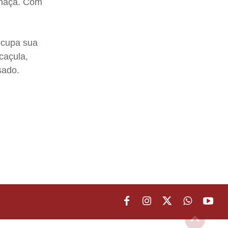
chaça. Com
ocupa sua
caçula,
sado.