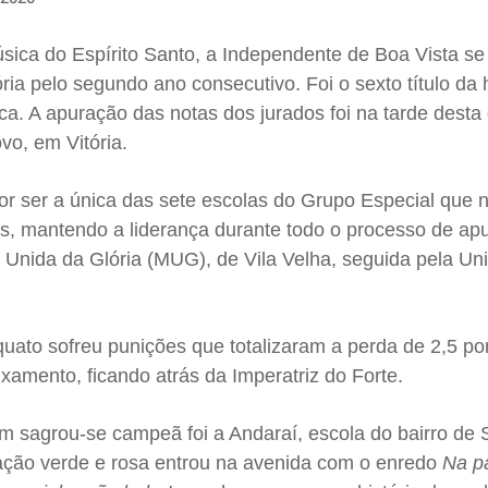
a do Espírito Santo, a Independente de Boa Vista se
ia pelo segundo ano consecutivo. Foi o sexto título da h
a. A apuração das notas dos jurados foi na tarde desta 
vo, em Vitória.
por ser a única das sete escolas do Grupo Especial que
as, mantendo a liderança durante todo o processo de ap
 Unida da Glória (MUG), de Vila Velha, seguida pela Un
uato sofreu punições que totalizaram a perda de 2,5 po
xamento, ficando atrás da Imperatriz do Forte.
 sagrou-se campeã foi a Andaraí, escola do bairro de 
iação verde e rosa entrou na avenida com o enredo
Na p