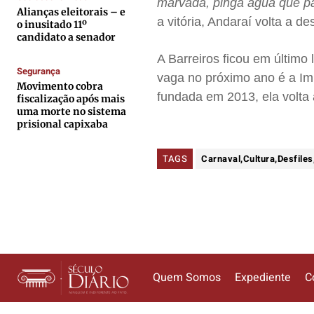
marvada, pinga água que p
Alianças eleitorais – e
Anuncie
Anuncie
Anuncie
Anuncie
a vitória, Andaraí volta a 
o inusitado 11º
candidato a senador
A Barreiros ficou em últim
Termos de Uso
Termos de Uso
Termos de Uso
Termos de Uso
Segurança
vaga no próximo ano é a Imp
Privacidade
Privacidade
Privacidade
Privacidade
Movimento cobra
fundada em 2013, ela volta 
fiscalização após mais
uma morte no sistema
prisional capixaba
TAGS
Carnaval,Cultura,Desfile
Quem Somos
Expediente
C