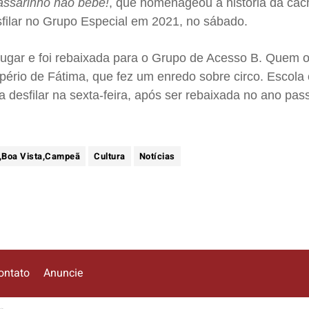
assarinho não bebe!
,
que homenageou a história da ca
desfilar no Grupo Especial em 2021, no sábado.
o lugar e foi rebaixada para o Grupo de Acesso B. Quem 
ério de Fátima, que fez um enredo sobre circo. Escola 
a desfilar na sexta-feira, após ser rebaixada no ano pas
s,Boa Vista,Campeã
Cultura
Notícias
ontato
Anuncie