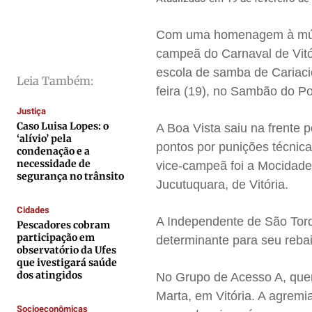
Direitos
Direitos
Direitos
Direitos
Economia
Economia
Economia
Economia
Com uma homenagem à músic
Cultura
Cultura
Cultura
Cultura
campeã do Carnaval de Vitór
Colunas
Colunas
Colunas
Colunas
escola de samba de Cariacic
Leia Também:
feira (19), no Sambão do Po
Caetano Roque
Caetano Roque
Caetano Roque
Caetano Roque
Justiça
Gustavo Bastos
Gustavo Bastos
Gustavo Bastos
Gustavo Bastos
Caso Luisa Lopes: o
A Boa Vista saiu na frente 
Jr Mignone (in memorian)
Jr Mignone (in memorian)
Jr Mignone (in memorian)
Jr Mignone (in memorian)
‘alívio’ pela
pontos por punições técnic
condenação e a
Wanda Sily
Wanda Sily
Wanda Sily
Wanda Sily
necessidade de
vice-campeã foi a Mocidade
segurança no trânsito
Jucutuquara, de Vitória.
Publicidade Legal
Publicidade Legal
Publicidade Legal
Publicidade Legal
Cidades
A Independente de São Torq
Anuncie
Anuncie
Anuncie
Anuncie
Pescadores cobram
participação em
determinante para seu rebai
observatório da Ufes
que ivestigará saúde
Quem Somos
Quem Somos
Quem Somos
Quem Somos
dos atingidos
No Grupo de Acesso A, quem
Expediente
Expediente
Expediente
Expediente
Marta, em Vitória. A agrem
Contato
Contato
Contato
Contato
Socioeconômicas