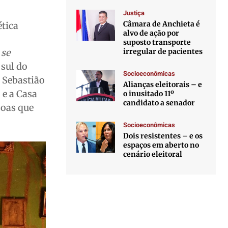
Justiça
Câmara de Anchieta é
ética
alvo de ação por
suposto transporte
irregular de pacientes
 se
 sul do
Socioeconômicas
o Sebastião
Alianças eleitorais – e
e a Casa
o inusitado 11º
candidato a senador
soas que
Socioeconômicas
Dois resistentes – e os
espaços em aberto no
cenário eleitoral