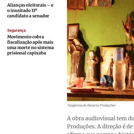
Quem Somos
Quem Somos
Quem Somos
Quem Somos
Alianças eleitorais – e
o inusitado 11º
Expediente
Expediente
Expediente
Expediente
candidato a senador
Contato
Contato
Contato
Contato
Segurança
Anuncie
Anuncie
Anuncie
Anuncie
Movimento cobra
fiscalização após mais
uma morte no sistema
Termos de Uso
Termos de Uso
Termos de Uso
Termos de Uso
prisional capixaba
Privacidade
Privacidade
Privacidade
Privacidade
Tangerina do Deserto Produções
A obra audiovisual tem du
Produções. A direção é de