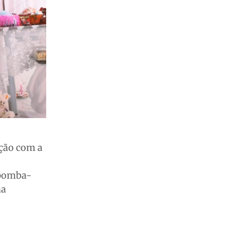
ação com a
 pomba-
na