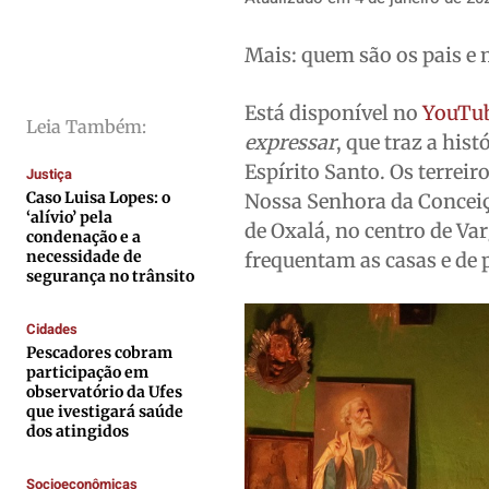
Saúde
Saúde
Saúde
Saúde
Mais: quem são os pais e 
Cidades
Cidades
Cidades
Cidades
Direitos
Direitos
Direitos
Direitos
Está disponível no
YouTu
Leia Também:
Economia
Economia
Economia
Economia
expressar
, que traz a his
Cultura
Cultura
Cultura
Cultura
Espírito Santo. Os terrei
Justiça
Colunas
Colunas
Colunas
Colunas
Caso Luisa Lopes: o
Nossa Senhora da Conceiç
‘alívio’ pela
de Oxalá, no centro de V
Caetano Roque
Caetano Roque
Caetano Roque
Caetano Roque
condenação e a
necessidade de
frequentam as casas e de 
Gustavo Bastos
Gustavo Bastos
Gustavo Bastos
Gustavo Bastos
segurança no trânsito
Jr Mignone (in memorian)
Jr Mignone (in memorian)
Jr Mignone (in memorian)
Jr Mignone (in memorian)
Cidades
Wanda Sily
Wanda Sily
Wanda Sily
Wanda Sily
Pescadores cobram
participação em
observatório da Ufes
Publicidade Legal
Publicidade Legal
Publicidade Legal
Publicidade Legal
que ivestigará saúde
dos atingidos
Anuncie
Anuncie
Anuncie
Anuncie
Socioeconômicas