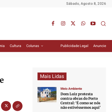
Sábado, Agosto 8, 2026
mia
Cultura
Colunas
Publicidade Legal
Anuncie
Mais Lidas
de
Meio Ambiente
Dom Luiz protesta
contra obras do Porto
Central: ‘É como se nós
não estivéssemos aqui’