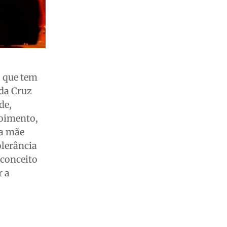
, que tem
 da Cruz
de,
poimento,
 a mãe
olerância
econceito
r a