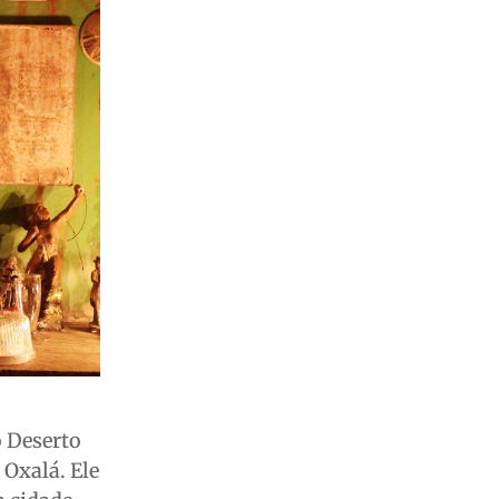
o Deserto
 Oxalá. Ele