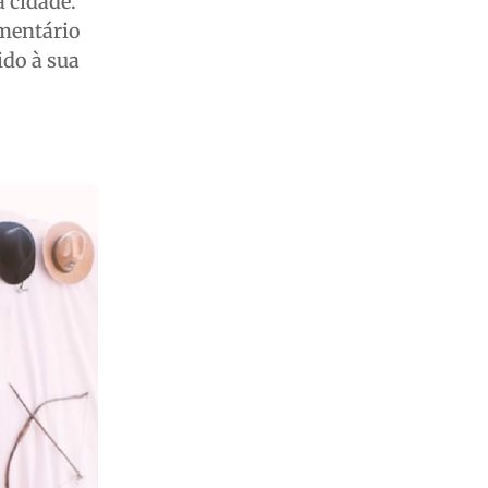
a cidade.
umentário
ido à sua