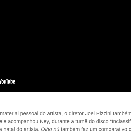
material pessoal do artista, o diretor Joel Pizzini tamb
 ele acompanhou Ney, durante a turnê do disco “Inclassif
 natal do artista.
Olho nú
também faz um comparativo 