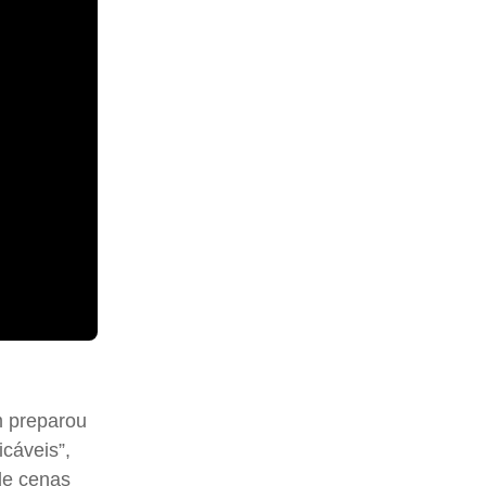
ém preparou
icáveis”,
de cenas