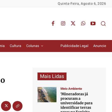
Quinta-Feira, Agosto 6, 2026
mia
Cultura
Colunas
Publicidade Legal
Anuncie
Mais Lidas
so
Meio Ambiente
‘Mineradoras já
procuram a
universidade para
identificar terras