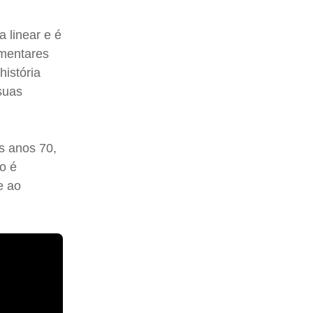
 linear e é
ementares
história
suas
s anos 70,
o é
e ao