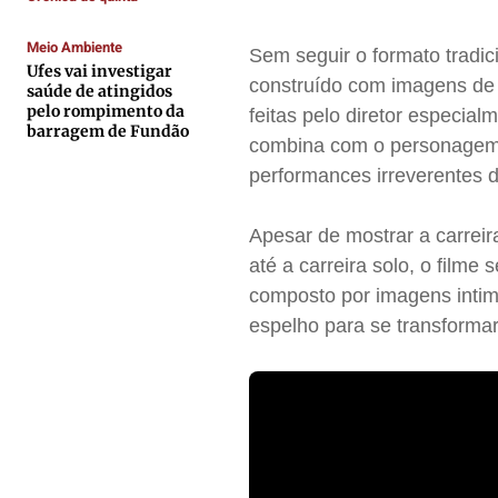
Contato
Contato
Contato
Contato
Meio Ambiente
Sem seguir o formato tradi
Anuncie
Anuncie
Anuncie
Anuncie
Ufes vai investigar
construído com imagens de 
saúde de atingidos
pelo rompimento da
feitas pelo diretor especial
Termos de Uso
Termos de Uso
Termos de Uso
Termos de Uso
barragem de Fundão
combina com o personagem. 
Privacidade
Privacidade
Privacidade
Privacidade
performances irreverentes 
Apesar de mostrar a carrei
até a carreira solo, o fil
composto por imagens intimi
espelho para se transforma