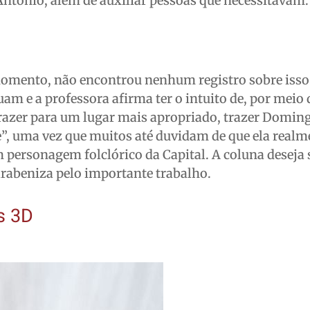
ntônio, além de auxiliar pessoas que necessitavam.
 momento, não encontrou nenhum registro sobre isso
m e a professora afirma ter o intuito de, por meio 
 trazer para um lugar mais apropriado, trazer Domin
”, uma vez que muitos até duvidam de que ela realm
 personagem folclórico da Capital. A coluna deseja
arabeniza pelo importante trabalho.
s 3D