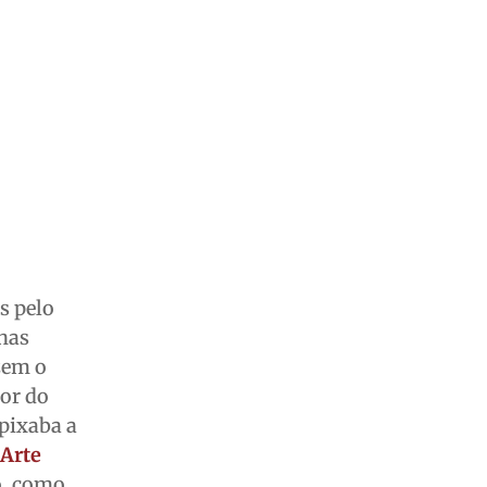
s pelo
nas
zem o
dor do
apixaba a
Arte
o, como