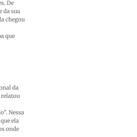
s. De
e da sua
la chegou
pa que
e
ional da
 relatou
o”. Nessa
que ela
sos onde