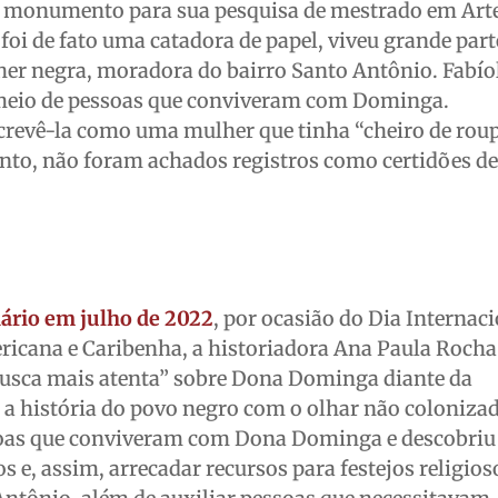
o monumento para sua pesquisa de mestrado em Arte
oi de fato uma catadora de papel, viveu grande part
her negra, moradora do bairro Santo Antônio. Fabío
 meio de pessoas que conviveram com Dominga.
revê-la como uma mulher que tinha “cheiro de rou
ento, não foram achados registros como certidões d
iário em julho de 2022
, por ocasião do Dia Internac
icana e Caribenha, a historiadora Ana Paula Rocha
busca mais atenta” sobre Dona Dominga diante da
 a história do povo negro com o olhar não colonizad
oas que conviveram com Dona Dominga e descobriu 
s e, assim, arrecadar recursos para festejos religio