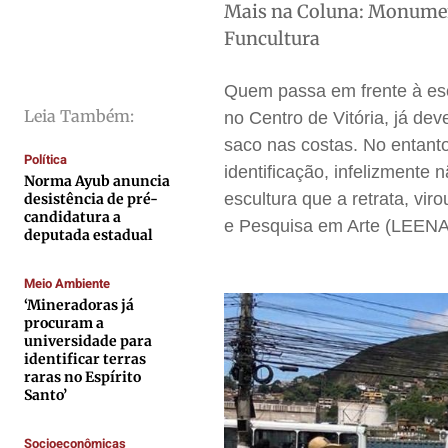
Mais na Coluna: Monumento
Saúde
Saúde
Saúde
Saúde
Funcultura
Cidades
Cidades
Cidades
Cidades
Direitos
Direitos
Direitos
Direitos
Quem passa em frente à esc
Leia Também:
Economia
Economia
Economia
Economia
no Centro de Vitória, já 
saco nas costas. No entant
Cultura
Cultura
Cultura
Cultura
Política
identificação, infelizmente
Colunas
Colunas
Colunas
Colunas
Norma Ayub anuncia
escultura que a retrata, vi
desistência de pré-
Caetano Roque
Caetano Roque
Caetano Roque
Caetano Roque
candidatura a
e Pesquisa em Arte (LEENA)
deputada estadual
Gustavo Bastos
Gustavo Bastos
Gustavo Bastos
Gustavo Bastos
Jr Mignone (in memorian)
Jr Mignone (in memorian)
Jr Mignone (in memorian)
Jr Mignone (in memorian)
Meio Ambiente
Wanda Sily
Wanda Sily
Wanda Sily
Wanda Sily
‘Mineradoras já
procuram a
universidade para
identificar terras
Publicidade Legal
Publicidade Legal
Publicidade Legal
Publicidade Legal
raras no Espírito
Santo’
Anuncie
Anuncie
Anuncie
Anuncie
Socioeconômicas