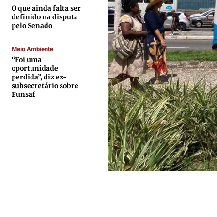
Quem Somos
Quem Somos
Quem Somos
Quem Somos
O que ainda falta ser
definido na disputa
Expediente
Expediente
Expediente
Expediente
pelo Senado
Contato
Contato
Contato
Contato
Meio Ambiente
Anuncie
Anuncie
Anuncie
Anuncie
“Foi uma
oportunidade
perdida”, diz ex-
Termos de Uso
Termos de Uso
Termos de Uso
Termos de Uso
subsecretário sobre
Funsaf
Privacidade
Privacidade
Privacidade
Privacidade