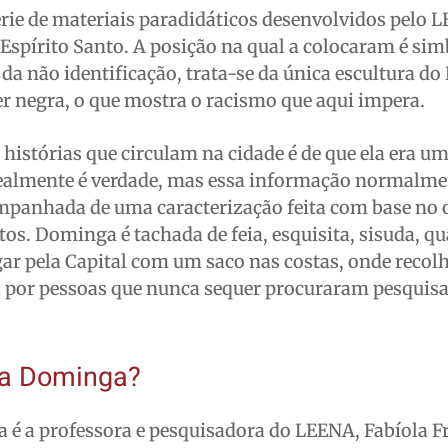
érie de materiais paradidáticos desenvolvidos pelo 
spírito Santo. A posição na qual a colocaram é sim
 da não identificação, trata-se da única escultura d
negra, o que mostra o racismo que aqui impera.
s histórias que circulam na cidade é de que ela era u
realmente é verdade, mas essa informação normalmen
mpanhada de uma caracterização feita com base no 
tos. Dominga é tachada de feia, esquisita, sisuda, q
ar pela Capital com um saco nas costas, onde recolh
 por pessoas que nunca sequer procuraram pesquisa
na Dominga?
 é a professora e pesquisadora do LEENA, Fabíola F