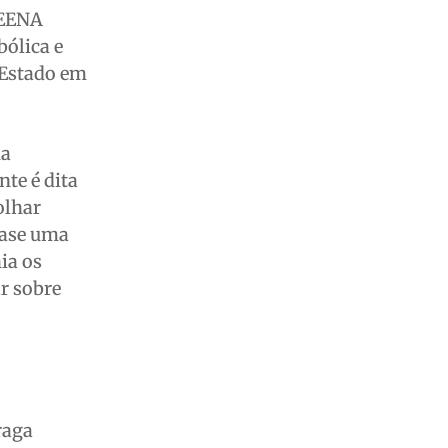
LEENA
bólica e
o Estado em
ma
te é dita
olhar
uase uma
ia os
r sobre
raga