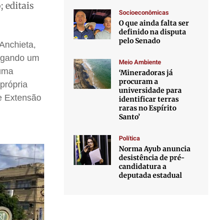
 editais
Socioeconômicas
O que ainda falta ser
definido na disputa
pelo Senado
Anchieta,
regando um
Meio Ambiente
guma
‘Mineradoras já
procuram a
própria
universidade para
de Extensão
identificar terras
raras no Espírito
Santo’
Política
Norma Ayub anuncia
desistência de pré-
candidatura a
deputada estadual