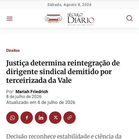
Sábado, Agosto 8, 2026
Direitos
Justiça determina reintegração de
dirigente sindical demitido por
terceirizada da Vale
Por:
Mariah Friedrich
8 de julho de 2026
Política
Política
Política
Política
Atualizado em
8 de julho de 2026
Socioeconômicas
Socioeconômicas
Socioeconômicas
Socioeconômicas
TV Século
TV Século
TV Século
TV Século
Justiça
Justiça
Justiça
Justiça
Educação
Educação
Educação
Educação
Decisão reconhece estabilidade e ciência da