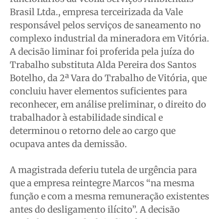
Brasil Ltda., empresa terceirizada da Vale
responsável pelos serviços de saneamento no
Quem Somos
Quem Somos
Quem Somos
Quem Somos
complexo industrial da mineradora em Vitória.
Expediente
Expediente
Expediente
Expediente
A decisão liminar foi proferida pela juíza do
Contato
Contato
Contato
Contato
Trabalho substituta Alda Pereira dos Santos
Anuncie
Anuncie
Anuncie
Anuncie
Botelho, da 2ª Vara do Trabalho de Vitória, que
concluiu haver elementos suficientes para
reconhecer, em análise preliminar, o direito do
Termos de Uso
Termos de Uso
Termos de Uso
Termos de Uso
trabalhador à estabilidade sindical e
Privacidade
Privacidade
Privacidade
Privacidade
determinou o retorno dele ao cargo que
ocupava antes da demissão.
A magistrada deferiu tutela de urgência para
que a empresa reintegre Marcos “na mesma
função e com a mesma remuneração existentes
antes do desligamento ilícito”. A decisão