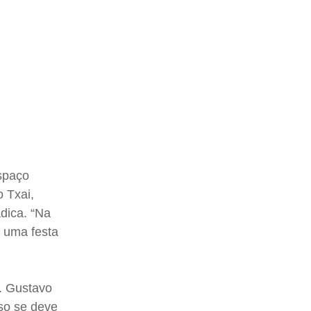
spaço
o Txai,
dica. “Na
á uma festa
. Gustavo
so se deve