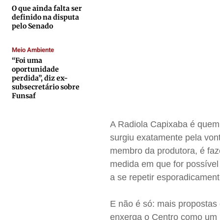
O que ainda falta ser
Contato
Contato
Contato
Contato
definido na disputa
Anuncie
Anuncie
Anuncie
Anuncie
pelo Senado
Meio Ambiente
Termos de Uso
Termos de Uso
Termos de Uso
Termos de Uso
“Foi uma
oportunidade
Privacidade
Privacidade
Privacidade
Privacidade
perdida”, diz ex-
subsecretário sobre
Funsaf
A Radiola Capixaba é quem
surgiu exatamente pela vont
membro da produtora, é faze
medida em que for possível
a se repetir esporadicament
E não é só: mais propostas
enxerga o Centro como um l