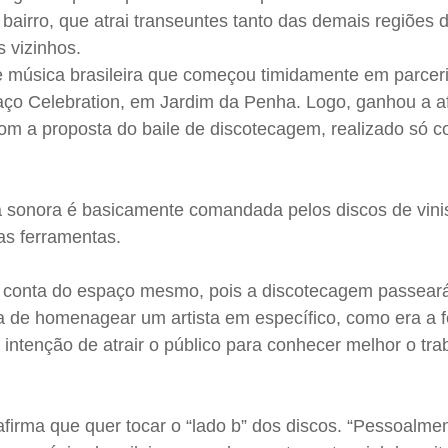
 bairro, que atrai transeuntes tanto das demais regiões 
 vizinhos.
 música brasileira que começou timidamente em parcer
aço Celebration, em Jardim da Penha. Logo, ganhou a a
 com a proposta do baile de discotecagem, realizado só 
lha sonora é basicamente comandada pelos discos de vin
ras ferramentas.
or conta do espaço mesmo, pois a discotecagem passear
ia de homenagear um artista em específico, como era a 
a intenção de atrair o público para conhecer melhor o tr
firma que quer tocar o “lado b” dos discos. “Pessoalmen