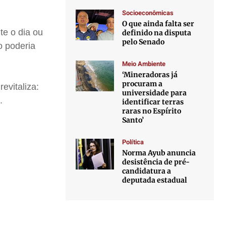
Socioeconômicas
O que ainda falta ser
te o dia ou
definido na disputa
pelo Senado
o poderia
Meio Ambiente
‘Mineradoras já
procuram a
evitaliza:
universidade para
.
identificar terras
raras no Espírito
Santo’
Política
Norma Ayub anuncia
desistência de pré-
candidatura a
deputada estadual