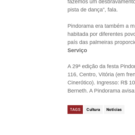
fazemos um desbravamento n
pista de dança”, fala.
Pindorama era também a ma
habitada por diferentes pov
país das palmeiras proporci
Serviço
A 29ª edição da festa Pindo
116, Centro, Vitória (em f
Cinerótico). Ingresso: R$ 1
Berneth. A Pindorama avisa:
TAGS
Cultura
Notícias