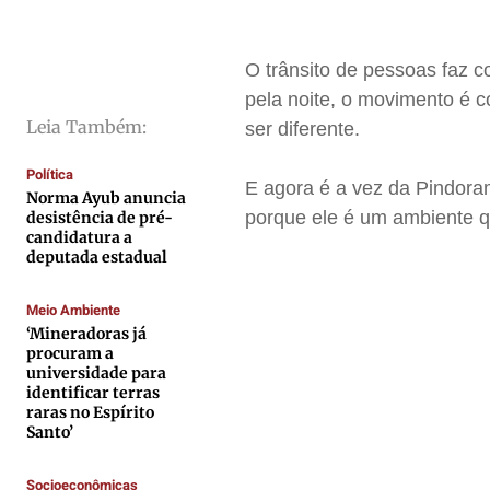
Cidades
Cidades
Cidades
Cidades
Direitos
Direitos
Direitos
Direitos
Economia
Economia
Economia
Economia
O trânsito de pessoas faz c
pela noite, o movimento é c
Cultura
Cultura
Cultura
Cultura
Leia Também:
ser diferente.
Colunas
Colunas
Colunas
Colunas
Caetano Roque
Caetano Roque
Caetano Roque
Caetano Roque
Política
E agora é a vez da Pindoram
Norma Ayub anuncia
Gustavo Bastos
Gustavo Bastos
Gustavo Bastos
Gustavo Bastos
porque ele é um ambiente q
desistência de pré-
candidatura a
Jr Mignone (in memorian)
Jr Mignone (in memorian)
Jr Mignone (in memorian)
Jr Mignone (in memorian)
deputada estadual
Wanda Sily
Wanda Sily
Wanda Sily
Wanda Sily
Meio Ambiente
‘Mineradoras já
Publicidade Legal
Publicidade Legal
Publicidade Legal
Publicidade Legal
procuram a
universidade para
Anuncie
Anuncie
Anuncie
Anuncie
identificar terras
raras no Espírito
Santo’
Quem Somos
Quem Somos
Quem Somos
Quem Somos
Expediente
Expediente
Expediente
Expediente
Socioeconômicas