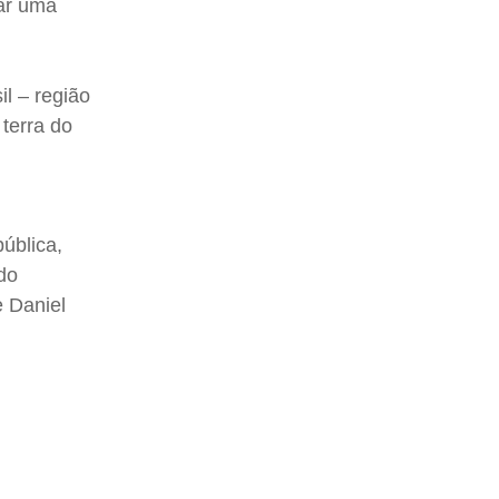
tar uma
l – região
terra do
ública,
do
e Daniel