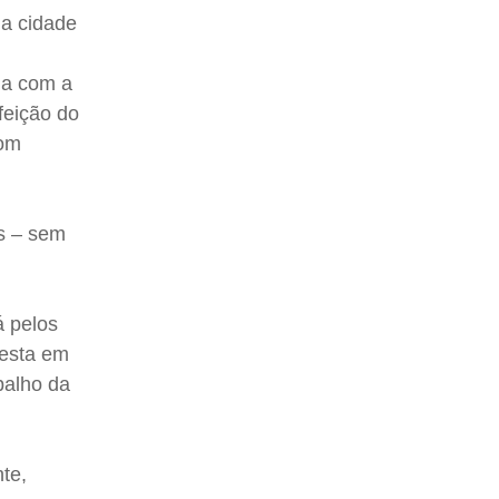
da cidade
ia com a
feição do
com
is – sem
á pelos
festa em
abalho da
te,