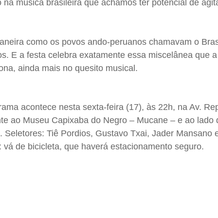
a música brasileira que achamos ter potencial de agi
neira como os povos ando-peruanos chamavam o Brasi
os. E a festa celebra exatamente essa miscelânea que a 
ona, ainda mais no quesito musical.
rama acontece nesta sexta-feira (17), às 22h, na Av. Rep
rente ao Museu Capixaba do Negro – Mucane – e ao lado 
0. Seletores: Tiê Pordios, Gustavo Txai, Jader Mansano 
 vá de bicicleta, que haverá estacionamento seguro.