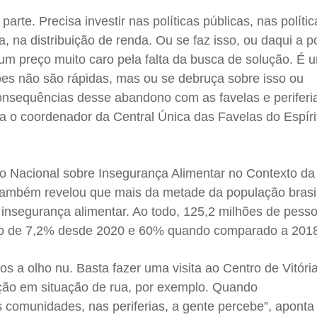
parte. Precisa investir nas políticas públicas, nas políti
 na distribuição de renda. Ou se faz isso, ou daqui a p
m preço muito caro pela falta da busca de solução. É u
s não são rápidas, mas ou se debruça sobre isso ou
nsequências desse abandono com as favelas e periferi
ra o coordenador da Central Única das Favelas do Espír
to Nacional sobre Insegurança Alimentar no Contexto d
 também revelou que mais da metade da população brasil
 insegurança alimentar. Ao todo, 125,2 milhões de pess
to de 7,2% desde 2020 e 60% quando comparado a 201
s a olho nu. Basta fazer uma visita ao Centro de Vitóri
ção em situação de rua, por exemplo. Quando
comunidades, nas periferias, a gente percebe”, aponta