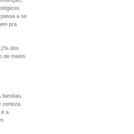
bnutrição,
ológicos.
 passa a se
nem pra
8,2% dos
so de meios
 famílias.
r certeza
 é a
am