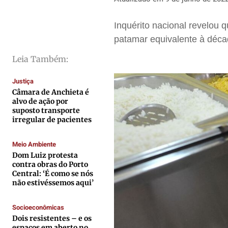
Saúde
Saúde
Saúde
Saúde
Cidades
Cidades
Cidades
Cidades
Inquérito nacional revelou 
Direitos
Direitos
Direitos
Direitos
patamar equivalente à déc
Economia
Economia
Economia
Economia
Leia Também:
Cultura
Cultura
Cultura
Cultura
Justiça
Colunas
Colunas
Colunas
Colunas
Câmara de Anchieta é
Caetano Roque
Caetano Roque
Caetano Roque
Caetano Roque
alvo de ação por
suposto transporte
Gustavo Bastos
Gustavo Bastos
Gustavo Bastos
Gustavo Bastos
irregular de pacientes
Jr Mignone (in memorian)
Jr Mignone (in memorian)
Jr Mignone (in memorian)
Jr Mignone (in memorian)
Meio Ambiente
Wanda Sily
Wanda Sily
Wanda Sily
Wanda Sily
Dom Luiz protesta
contra obras do Porto
Central: ‘É como se nós
Publicidade Legal
Publicidade Legal
Publicidade Legal
Publicidade Legal
não estivéssemos aqui’
Anuncie
Anuncie
Anuncie
Anuncie
Socioeconômicas
Dois resistentes – e os
espaços em aberto no
Quem Somos
Quem Somos
Quem Somos
Quem Somos