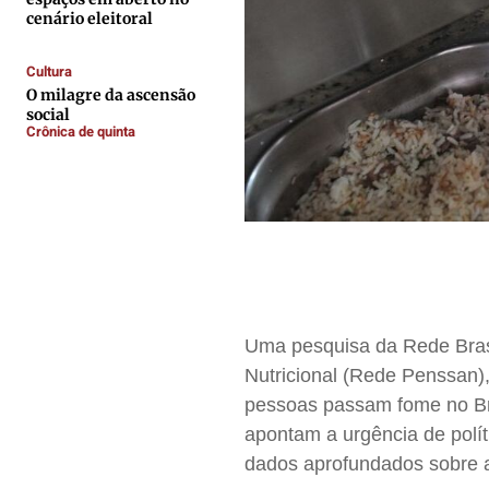
cenário eleitoral
Expediente
Expediente
Expediente
Expediente
Contato
Contato
Contato
Contato
Cultura
O milagre da ascensão
Anuncie
Anuncie
Anuncie
Anuncie
social
Crônica de quinta
Termos de Uso
Termos de Uso
Termos de Uso
Termos de Uso
Privacidade
Privacidade
Privacidade
Privacidade
U
ma pesquisa da Rede Bras
Nutricional (Rede Penssan),
pessoas passam fome no Bra
apontam
a urgência de polí
dados aprofundados sobre a