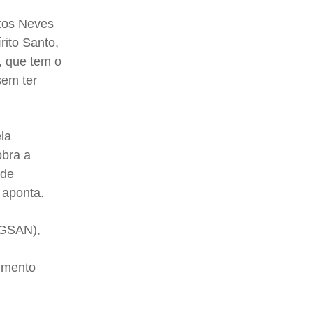
ntos Neves
rito Santo,
, que tem o
sem ter
la
obra a
 de
 aponta.
(GSAN),
vimento