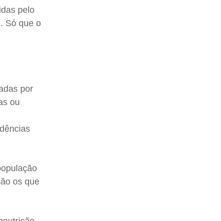
idas pelo
. Só que o
adas por
as ou
idências
 população
são os que