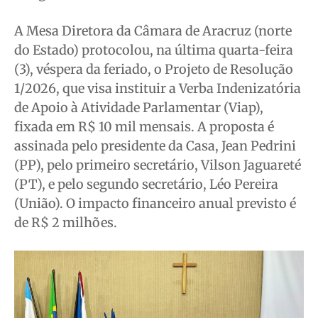
Saúde
Saúde
Saúde
Saúde
A Mesa Diretora da Câmara de Aracruz (norte
Cidades
Cidades
Cidades
Cidades
do Estado) protocolou, na última quarta-feira
Direitos
Direitos
Direitos
Direitos
(3), véspera da feriado, o Projeto de Resolução
1/2026, que visa instituir a Verba Indenizatória
Economia
Economia
Economia
Economia
de Apoio à Atividade Parlamentar (Viap),
Cultura
Cultura
Cultura
Cultura
fixada em R$ 10 mil mensais. A proposta é
Colunas
Colunas
Colunas
Colunas
assinada pelo presidente da Casa, Jean Pedrini
Caetano Roque
Caetano Roque
Caetano Roque
Caetano Roque
(PP), pelo primeiro secretário, Vilson Jaguareté
Gustavo Bastos
Gustavo Bastos
Gustavo Bastos
Gustavo Bastos
(PT), e pelo segundo secretário, Léo Pereira
Jr Mignone (in memorian)
Jr Mignone (in memorian)
Jr Mignone (in memorian)
Jr Mignone (in memorian)
(União). O impacto financeiro anual previsto é
Wanda Sily
Wanda Sily
Wanda Sily
Wanda Sily
de R$ 2 milhões.
Publicidade Legal
Publicidade Legal
Publicidade Legal
Publicidade Legal
Anuncie
Anuncie
Anuncie
Anuncie