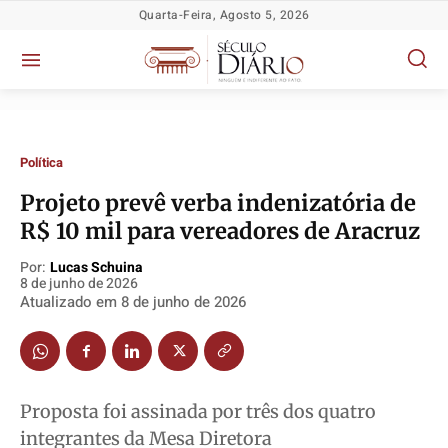
Quarta-Feira, Agosto 5, 2026
Política
Projeto prevê verba indenizatória de
R$ 10 mil para vereadores de Aracruz
Por:
Lucas Schuina
Política
Política
Política
Política
8 de junho de 2026
Socioeconômicas
Socioeconômicas
Socioeconômicas
Socioeconômicas
Atualizado em
8 de junho de 2026
TV Século
TV Século
TV Século
TV Século
Justiça
Justiça
Justiça
Justiça
Educação
Educação
Educação
Educação
Proposta foi assinada por três dos quatro
Segurança
Segurança
Segurança
Segurança
integrantes da Mesa Diretora
Meio Ambiente
Meio Ambiente
Meio Ambiente
Meio Ambiente