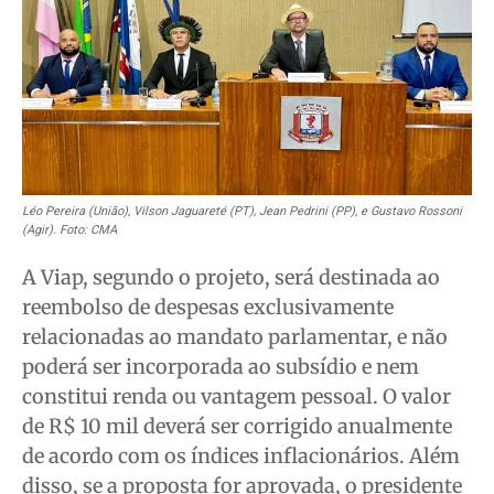
Quem Somos
Quem Somos
Quem Somos
Quem Somos
Expediente
Expediente
Expediente
Expediente
Contato
Contato
Contato
Contato
Anuncie
Anuncie
Anuncie
Anuncie
Termos de Uso
Termos de Uso
Termos de Uso
Termos de Uso
Léo Pereira (União), Vilson Jaguareté (PT), Jean Pedrini (PP), e Gustavo Rossoni
Privacidade
Privacidade
Privacidade
Privacidade
(Agir). Foto: CMA
A Viap, segundo o projeto, será destinada ao
reembolso de despesas exclusivamente
relacionadas ao mandato parlamentar, e não
poderá ser incorporada ao subsídio e nem
constitui renda ou vantagem pessoal. O valor
de R$ 10 mil deverá ser corrigido anualmente
de acordo com os índices inflacionários. Além
disso, se a proposta for aprovada, o presidente