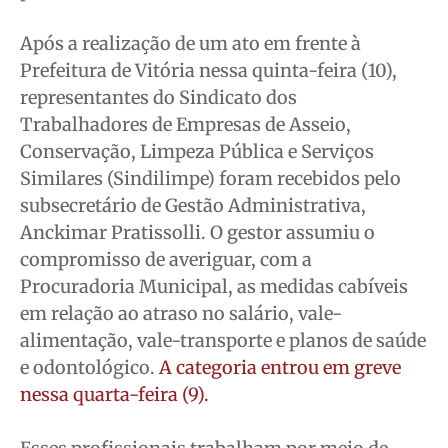
Meio Ambiente
Meio Ambiente
Meio Ambiente
Meio Ambiente
Saúde
Saúde
Saúde
Saúde
Após a realização de um ato em frente à
Cidades
Cidades
Cidades
Cidades
Prefeitura de Vitória nessa quinta-feira (10),
representantes do Sindicato dos
Direitos
Direitos
Direitos
Direitos
Trabalhadores de Empresas de Asseio,
Economia
Economia
Economia
Economia
Conservação, Limpeza Pública e Serviços
Cultura
Cultura
Cultura
Cultura
Similares (Sindilimpe) foram recebidos pelo
Colunas
Colunas
Colunas
Colunas
subsecretário de Gestão Administrativa,
Caetano Roque
Caetano Roque
Caetano Roque
Caetano Roque
Anckimar Pratissolli. O gestor assumiu o
Gustavo Bastos
Gustavo Bastos
Gustavo Bastos
Gustavo Bastos
compromisso de averiguar, com a
Jr Mignone (in memorian)
Jr Mignone (in memorian)
Jr Mignone (in memorian)
Jr Mignone (in memorian)
Procuradoria Municipal, as medidas cabíveis
em relação ao atraso no salário, vale-
Wanda Sily
Wanda Sily
Wanda Sily
Wanda Sily
alimentação, vale-transporte e planos de saúde
e odontológico.
A categoria entrou em greve
Publicidade Legal
Publicidade Legal
Publicidade Legal
Publicidade Legal
nessa quarta-feira (9)
.
Anuncie
Anuncie
Anuncie
Anuncie