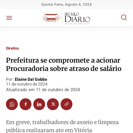
Quinta-Feira, Agosto 6, 2026
Direitos
Prefeitura se compromete a acionar
Procuradoria sobre atraso de salário
Por:
Elaine Dal Gobbo
Política
Política
Política
Política
11 de outubro de 2024
Atualizado em
11 de outubro de 2024
Socioeconômicas
Socioeconômicas
Socioeconômicas
Socioeconômicas
TV Século
TV Século
TV Século
TV Século
Justiça
Justiça
Justiça
Justiça
Educação
Educação
Educação
Educação
Em greve, trabalhadores de asseio e limpeza
Segurança
Segurança
Segurança
Segurança
pública realizaram ato em Vitória