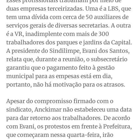
Esses profissionais trabalham por meio de
Quem Somos
Quem Somos
Quem Somos
Quem Somos
duas empresas terceirizadas. Uma é a LBS, que
tem uma dívida com cerca de 50 auxiliares de
Expediente
Expediente
Expediente
Expediente
serviços gerais de diversas secretarias. A outra
Contato
Contato
Contato
Contato
é a VR, inadimplente com mais de 300
Anuncie
Anuncie
Anuncie
Anuncie
trabalhadores dos parques e jardins da Capital.
A presidente do Sindilimpe, Evani dos Santos,
Termos de Uso
Termos de Uso
Termos de Uso
Termos de Uso
relata que, durante a reunião, o subsecretário
Privacidade
Privacidade
Privacidade
Privacidade
garantiu que o pagamento feito à gestão
municipal para as empesas está em dia,
portanto, não há motivação para os atrasos.
Apesar do compromisso firmado com o
sindicato, Anckimar não estabeleceu uma data
para dar retorno aos trabalhadores. De acordo
com Evani, os protestos em frente à Prefeitura,
que começaram nessa quarta-feira, irão