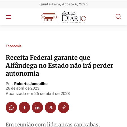
Quinta-Feira, Agosto 6, 2026
Economia
Receita Federal garante que
Alfândega no Estado não irá perder
Política
Política
Política
Política
autonomia
Socioeconômicas
Socioeconômicas
Socioeconômicas
Socioeconômicas
TV Século
TV Século
TV Século
TV Século
Por:
Roberto Junquilho
26 de abril de 2023
Justiça
Justiça
Justiça
Justiça
Atualizado em
26 de abril de 2023
Educação
Educação
Educação
Educação
Segurança
Segurança
Segurança
Segurança
Meio Ambiente
Meio Ambiente
Meio Ambiente
Meio Ambiente
Em reunião com lideranças capixabas,
Saúde
Saúde
Saúde
Saúde