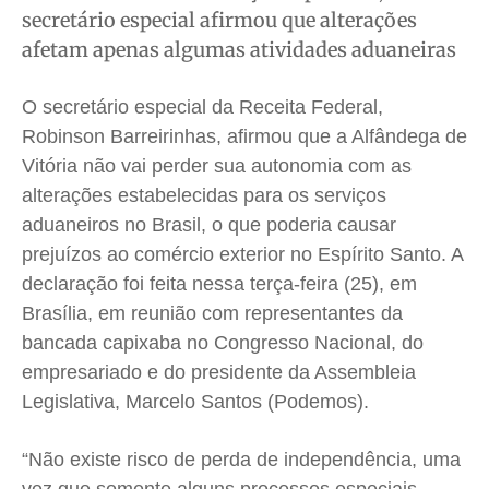
secretário especial afirmou que alterações
Cidades
Cidades
Cidades
Cidades
afetam apenas algumas atividades aduaneiras
Direitos
Direitos
Direitos
Direitos
Economia
Economia
Economia
Economia
O secretário especial da Receita Federal,
Cultura
Cultura
Cultura
Cultura
Robinson Barreirinhas, afirmou que a Alfândega de
Colunas
Colunas
Colunas
Colunas
Vitória não vai perder sua autonomia com as
alterações estabelecidas para os serviços
Caetano Roque
Caetano Roque
Caetano Roque
Caetano Roque
aduaneiros no Brasil, o que poderia causar
Gustavo Bastos
Gustavo Bastos
Gustavo Bastos
Gustavo Bastos
prejuízos ao comércio exterior no Espírito Santo. A
Jr Mignone (in memorian)
Jr Mignone (in memorian)
Jr Mignone (in memorian)
Jr Mignone (in memorian)
declaração foi feita nessa terça-feira (25), em
Wanda Sily
Wanda Sily
Wanda Sily
Wanda Sily
Brasília, em reunião com representantes da
bancada capixaba no Congresso Nacional, do
Publicidade Legal
Publicidade Legal
Publicidade Legal
Publicidade Legal
empresariado e do presidente da Assembleia
Anuncie
Anuncie
Anuncie
Anuncie
Legislativa, Marcelo Santos (Podemos).
“Não existe risco de perda de independência, uma
Quem Somos
Quem Somos
Quem Somos
Quem Somos