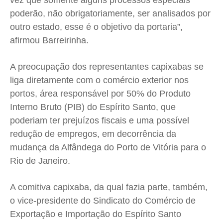
vez que somente alguns processos especiais
Expediente
Expediente
Expediente
Expediente
poderão, não obrigatoriamente, ser analisados por
Contato
Contato
Contato
Contato
outro estado, esse é o objetivo da portaria”,
Anuncie
Anuncie
Anuncie
Anuncie
afirmou Barreirinha.
A preocupação dos representantes capixabas se
Termos de Uso
Termos de Uso
Termos de Uso
Termos de Uso
liga diretamente com o comércio exterior nos
Privacidade
Privacidade
Privacidade
Privacidade
portos, área responsável por 50% do Produto
Interno Bruto (PIB) do Espírito Santo, que
poderiam ter prejuízos fiscais e uma possível
redução de empregos, em decorrência da
mudança da Alfândega do Porto de Vitória para o
Rio de Janeiro.
A comitiva capixaba, da qual fazia parte, também,
o vice-presidente do Sindicato do Comércio de
Exportação e Importação do Espírito Santo