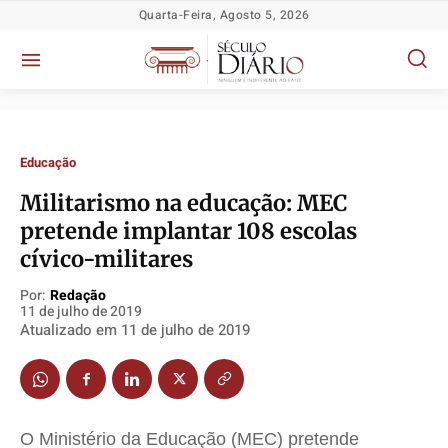
Quarta-Feira, Agosto 5, 2026
Educação
Militarismo na educação: MEC
pretende implantar 108 escolas
cívico-militares
Política
Política
Política
Política
Por:
Redação
11 de julho de 2019
Socioeconômicas
Socioeconômicas
Socioeconômicas
Socioeconômicas
Atualizado em
11 de julho de 2019
TV Século
TV Século
TV Século
TV Século
Justiça
Justiça
Justiça
Justiça
Educação
Educação
Educação
Educação
O Ministério da Educação (MEC) pretende
Segurança
Segurança
Segurança
Segurança