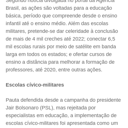
Segundo notícia divulgada no portal da Agência
Brasil, as ações são voltadas para a educação
Quem Somos
Quem Somos
Quem Somos
Quem Somos
básica, período que compreende desde o ensino
Expediente
Expediente
Expediente
Expediente
infantil até o ensino médio. Além das escolas
Contato
Contato
Contato
Contato
militares, pretende-se dar celeridade à conclusão
Anuncie
Anuncie
Anuncie
Anuncie
de mais de 4 mil creches até 2022; conectar 6,5
mil escolas rurais por meio de satélite em banda
larga em todos os estados; e ofertar cursos de
Termos de Uso
Termos de Uso
Termos de Uso
Termos de Uso
ensino a distância para melhorar a formação de
Privacidade
Privacidade
Privacidade
Privacidade
professores, até 2020, entre outras ações.
Escolas cívico-militares
Pauta defendida desde a campanha do presidente
Jair Bolsonaro (PSL), mas rejeitada por
especialistas em educação, a implementação de
escolas cívico-militares foi apresentada como um