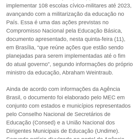
implementar 108 escolas cívico-militares até 2023,
Meio Ambiente
Meio Ambiente
Meio Ambiente
Meio Ambiente
avançando com a militarização da educação no
Saúde
Saúde
Saúde
Saúde
País. Essa é uma das ações previstas no
Cidades
Cidades
Cidades
Cidades
Compromisso Nacional pela Educação Básica,
Direitos
Direitos
Direitos
Direitos
documento apresentado, nesta quinta-feira (11),
Economia
Economia
Economia
Economia
em Brasília, “que reúne ações que estão sendo
Cultura
Cultura
Cultura
Cultura
planejadas para serem implementadas até o fim
do atual governo”, segundo informações do próprio
Colunas
Colunas
Colunas
Colunas
ministro da educação, Abraham Weintraub.
Caetano Roque
Caetano Roque
Caetano Roque
Caetano Roque
Gustavo Bastos
Gustavo Bastos
Gustavo Bastos
Gustavo Bastos
Ainda de acordo com informações da Agência
Jr Mignone (in memorian)
Jr Mignone (in memorian)
Jr Mignone (in memorian)
Jr Mignone (in memorian)
Brasil, o documento foi elaborado pelo MEC em
Wanda Sily
Wanda Sily
Wanda Sily
Wanda Sily
conjunto com estados e municípios representados
pelo Conselho Nacional de Secretários de
Educação (Consed) e a União Nacional dos
Publicidade Legal
Publicidade Legal
Publicidade Legal
Publicidade Legal
Dirigentes Municipais de Educação (Undime).
Anuncie
Anuncie
Anuncie
Anuncie