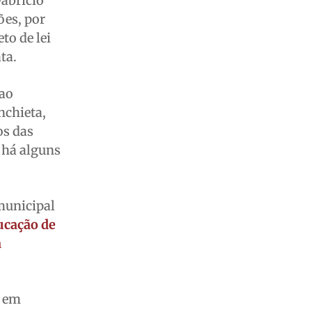
Fabrício
ões, por
to de lei
ta.
 ao
nchieta,
os das
 há alguns
 municipal
ducação de
a
o em