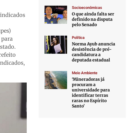
Socioeconômicas
O que ainda falta ser
vindicados
definido na disputa
pelo Senado
upes)
Política
 para
Norma Ayub anuncia
Estado.
desistência de pré-
refeito
candidatura a
deputada estadual
indicados,
Meio Ambiente
‘Mineradoras já
procuram a
universidade para
identificar terras
raras no Espírito
Santo’