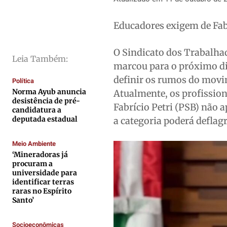
Cidades
Cidades
Cidades
Cidades
Educadores exigem de Fab
Direitos
Direitos
Direitos
Direitos
Economia
Economia
Economia
Economia
O Sindicato dos Trabalha
Cultura
Cultura
Cultura
Cultura
Leia Também:
marcou para o próximo dia
Colunas
Colunas
Colunas
Colunas
definir os rumos do movim
Política
Caetano Roque
Caetano Roque
Caetano Roque
Caetano Roque
Norma Ayub anuncia
Atualmente, os profission
desistência de pré-
Gustavo Bastos
Gustavo Bastos
Gustavo Bastos
Gustavo Bastos
Fabrício Petri (PSB) não 
candidatura a
Jr Mignone (in memorian)
Jr Mignone (in memorian)
Jr Mignone (in memorian)
Jr Mignone (in memorian)
deputada estadual
a categoria poderá deflag
Wanda Sily
Wanda Sily
Wanda Sily
Wanda Sily
Meio Ambiente
‘Mineradoras já
procuram a
Publicidade Legal
Publicidade Legal
Publicidade Legal
Publicidade Legal
universidade para
identificar terras
Anuncie
Anuncie
Anuncie
Anuncie
raras no Espírito
Santo’
Quem Somos
Quem Somos
Quem Somos
Quem Somos
Socioeconômicas