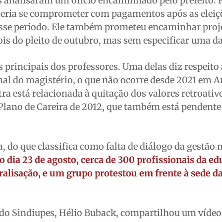
s analisaram um ofício encaminhado pelo prefeito. 
oderia se comprometer com pagamentos após as eleiç
esse período. Ele também prometeu encaminhar proje
ois do pleito de outubro, mas sem especificar uma da
s principais dos professores. Uma delas diz respeito
al do magistério, o que não ocorre desde 2021 em A
ra está relacionada à quitação dos valores retroativ
Plano de Careira de 2012, que também está pendente
a, do que classifica como falta de diálogo da gestão
o dia 23 de agosto, cerca de 300 profissionais da e
alisação, e um grupo protestou em frente à sede d
 do Sindiupes, Hélio Buback, compartilhou um víde