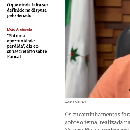
Expediente
Expediente
Expediente
Expediente
O que ainda falta ser
definido na disputa
Contato
Contato
Contato
Contato
pelo Senado
Anuncie
Anuncie
Anuncie
Anuncie
Meio Ambiente
“Foi uma
Termos de Uso
Termos de Uso
Termos de Uso
Termos de Uso
oportunidade
perdida”, diz ex-
Privacidade
Privacidade
Privacidade
Privacidade
subsecretário sobre
Funsaf
Redes Sociais
Os encaminhamentos foram
sobre o tema, realizada n