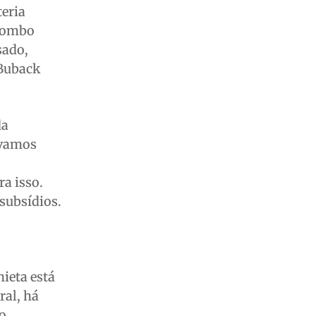
teria
 Pombo
sado,
 Buback
da
 vamos
ra isso.
subsídios.
ieta está
ral, há
ão