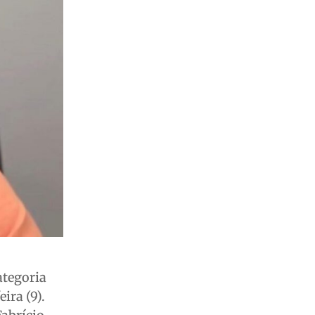
ategoria
ira (9).