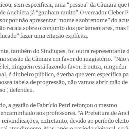
icou, sem especificar, uma “pessoa” da Câmara que 
s de Anchieta já “ganham muito”. O vereador Cleber
ssor por não apresentar “nome e sobrenome” do acu
ão recaia sobre o conjunto dos parlamentares, mas
ducado” fazer uma citação explícita.
ante, também do Sindiupes, foi outra representante 
r na sessão da Câmara em favor do magistério. “Não
É lei, ninguém está fazendo favor. E outra, ninguém
l, é dinheiro público, é verba que vem específica pa
ossa tabela de progressão, não vamos abrir mão de 
so”, defendeu.
io, a gestão de Fabrício Petri reforçou o mesmo
encaminhado aos professores. “A Prefeitura de Anch
eivindicações, entretanto, devido ao período eleito
 tal atendimento. Mas, após o período eleitoral, ser