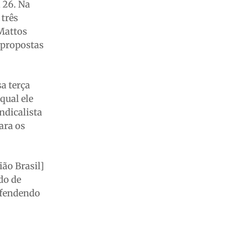
 26. Na
 três
 Mattos
 propostas
a terça
qual ele
ndicalista
ara os
ião Brasil]
do de
defendendo