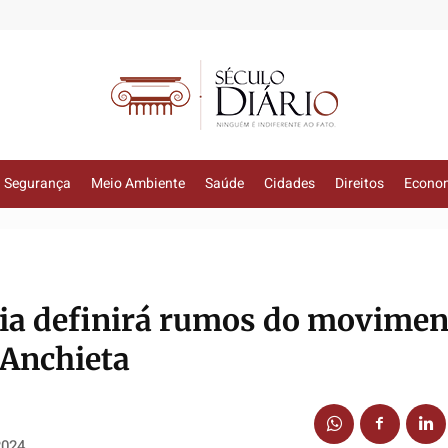
Segurança
Meio Ambiente
Saúde
Cidades
Direitos
Econo
ia definirá rumos do movimen
 Anchieta
2024