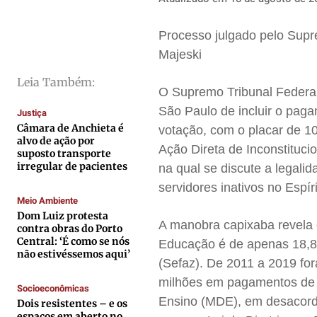
Cidades
Cidades
Cidades
Cidades
Direitos
Direitos
Direitos
Direitos
Processo julgado pelo Supr
Economia
Economia
Economia
Economia
Majeski
Cultura
Cultura
Cultura
Cultura
Leia Também:
O Supremo Tribunal Federal
Colunas
Colunas
Colunas
Colunas
São Paulo de incluir o pag
Justiça
Caetano Roque
Caetano Roque
Caetano Roque
Caetano Roque
Câmara de Anchieta é
votação, com o placar de 10
alvo de ação por
Gustavo Bastos
Gustavo Bastos
Gustavo Bastos
Gustavo Bastos
Ação Direta de Inconstituci
suposto transporte
Jr Mignone (in memorian)
Jr Mignone (in memorian)
Jr Mignone (in memorian)
Jr Mignone (in memorian)
irregular de pacientes
na qual se discute a legal
Wanda Sily
Wanda Sily
Wanda Sily
Wanda Sily
servidores inativos no Espír
Meio Ambiente
Dom Luiz protesta
A manobra capixaba revela 
contra obras do Porto
Publicidade Legal
Publicidade Legal
Publicidade Legal
Publicidade Legal
Central: ‘É como se nós
Educação é de apenas 18,8
Anuncie
Anuncie
Anuncie
Anuncie
não estivéssemos aqui’
(Sefaz). De 2011 a 2019 for
milhões em pagamentos de 
Socioeconômicas
Quem Somos
Quem Somos
Quem Somos
Quem Somos
Ensino (MDE), em desacord
Dois resistentes – e os
espaços em aberto no
Expediente
Expediente
Expediente
Expediente