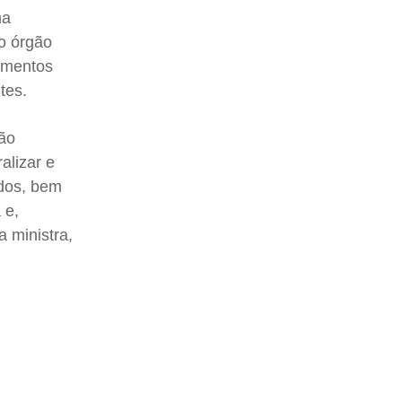
ma
o órgão
gumentos
tes.
ção
alizar e
ados, bem
 e,
a ministra,