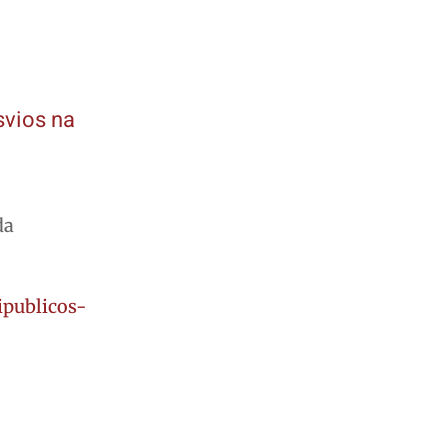
svios na
da
ipublicos-