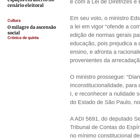
e com a Lei de Diretrizes 
cenário eleitoral
Contato
Contato
Contato
Contato
Em seu voto, o ministro Eds
Anuncie
Anuncie
Anuncie
Anuncie
Cultura
a lei em vigor “ofende a co
O milagre da ascensão
social
edição de normas gerais par
Crônica de quinta
Termos de Uso
Termos de Uso
Termos de Uso
Termos de Uso
educação, pois prejudica a
Privacidade
Privacidade
Privacidade
Privacidade
ensino, e afronta a raciona
provenientes da arrecadaç
O ministro prossegue: “Dian
Inconstitucionalidade, para d
I, e reconhecer a nulidade
do Estado de São Paulo, no
A ADI 5691, do deputado Se
Tribunal de Contas do Espí
no mínimo constitucional d