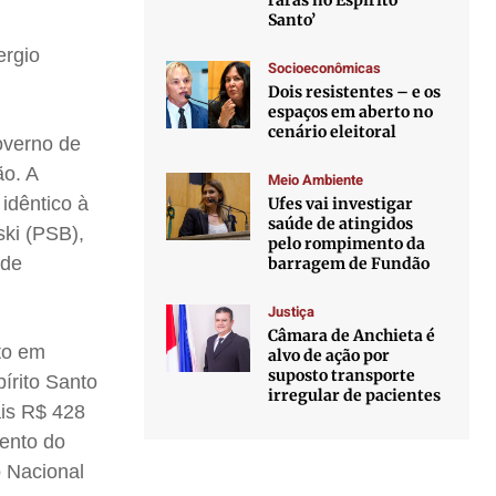
raras no Espírito
Santo’
ergio
Socioeconômicas
Dois resistentes – e os
espaços em aberto no
cenário eleitoral
overno de
ão. A
Meio Ambiente
idêntico à
Ufes vai investigar
saúde de atingidos
ski (PSB),
pelo rompimento da
 de
barragem de Fundão
Justiça
Câmara de Anchieta é
to em
alvo de ação por
suposto transporte
írito Santo
irregular de pacientes
ais R$ 428
ento do
 Nacional