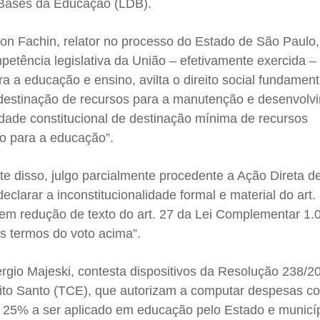
e Bases da Educação (LDB).
on Fachin, relator no processo do Estado de São Paulo,
mpetência legislativa da União – efetivamente exercida –
a a educação e ensino, avilta o direito social fundament
 destinação de recursos para a manutenção e desenvolv
lidade constitucional de destinação mínima de recursos
ão para a educação”.
te disso, julgo parcialmente procedente a Ação Direta d
eclarar a inconstitucionalidade formal e material do art. 
 sem redução de texto do art. 27 da Lei Complementar 1
s termos do voto acima”.
rgio Majeski, contesta dispositivos da Resolução 238/2
rito Santo (TCE), que autorizam a computar despesas co
e 25% a ser aplicado em educação pelo Estado e municíp