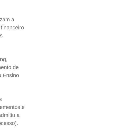
izam a
financeiro
as
ng,
mento de
o Ensino
s
elementos e
dmitiu a
ocesso).