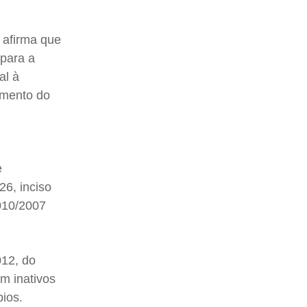
 afirma que
 para a
al à
imento do
e
26, inciso
.010/2007
012, do
m inativos
ios.