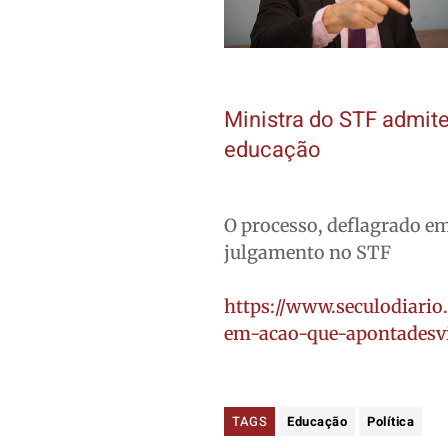
Ministra do STF admit
educação
O processo, deflagrado em
julgamento no STF
https://www.seculodiario
em-acao-que-apontadesv
TAGS
Educação
Política