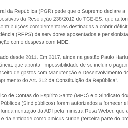
ral da República (PGR) pede que o Supremo declare a
ispositivos da Resolução 238/2012 do TCE-ES, que autor
ntribuições complementares destinadas a cobrir déficit 
dência (RPPS) de servidores aposentados e pensionist
ucação como despesa com MDE.
tado desde 2011. Em 2017, ainda na gestão Paulo Hartu
ncia, que aponta “impossibilidade de se incluir o paga
onceito de gastos com Manutenção e Desenvolvimento d
rimento do Art. 212 da Constituição da República”.
lico de Contas do Espírito Santo (MPC) e o Sindicato do
Públicos (Sindipúblicos) foram autorizados a fornecer 
a fundamentação da ADI pela ministra Rosa Weber, que a
l e da entidade como amicus curiae (terceira parte do pr