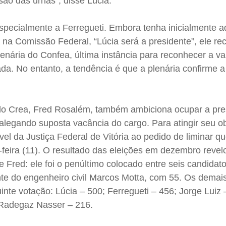
são das urnas”, disse Lúcia.
especialmente a Ferregueti. Embora tenha inicialmente a
 na Comissão Federal, “Lúcia será a presidente”, ele re
lenária do Confea, última instância para reconhecer a v
a. No entanto, a tendência é que a plenária confirme a
 do Crea, Fred Rosalém, também ambiciona ocupar a pre
alegando suposta vacância do cargo. Para atingir seu ob
vel da Justiça Federal de Vitória ao pedido de liminar q
-feira (11). O resultado das eleições em dezembro revel
de Fred: ele foi o penúltimo colocado entre seis candida
nte do engenheiro civil Marcos Motta, com 55. Os demai
inte votação: Lúcia – 500; Ferregueti – 456; Jorge Luiz 
e Radegaz Nasser – 216.