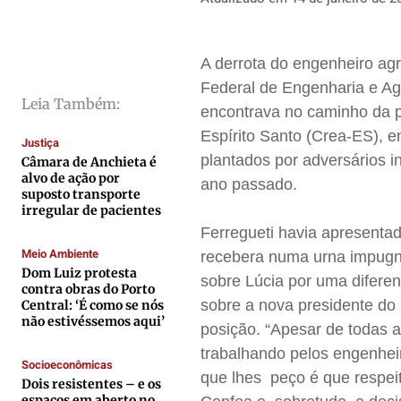
Direitos
Direitos
Direitos
Direitos
Economia
Economia
Economia
Economia
A derrota do engenheiro ag
Cultura
Cultura
Cultura
Cultura
Federal de Engenharia e A
Leia Também:
Colunas
Colunas
Colunas
Colunas
encontrava no caminho da 
Caetano Roque
Caetano Roque
Caetano Roque
Caetano Roque
Espírito Santo (Crea-ES), e
Justiça
plantados por adversários i
Gustavo Bastos
Gustavo Bastos
Gustavo Bastos
Gustavo Bastos
Câmara de Anchieta é
alvo de ação por
ano passado.
Jr Mignone (in memorian)
Jr Mignone (in memorian)
Jr Mignone (in memorian)
Jr Mignone (in memorian)
suposto transporte
irregular de pacientes
Wanda Sily
Wanda Sily
Wanda Sily
Wanda Sily
Ferregueti havia apresenta
Meio Ambiente
recebera numa urna impugnad
Publicidade Legal
Publicidade Legal
Publicidade Legal
Publicidade Legal
Dom Luiz protesta
sobre Lúcia por uma diferen
contra obras do Porto
Anuncie
Anuncie
Anuncie
Anuncie
sobre a nova presidente do
Central: ‘É como se nós
não estivéssemos aqui’
posição. “Apesar de todas a
trabalhando pelos engenheir
Quem Somos
Quem Somos
Quem Somos
Quem Somos
Socioeconômicas
que lhes peço é que respeit
Expediente
Expediente
Expediente
Expediente
Dois resistentes – e os
espaços em aberto no