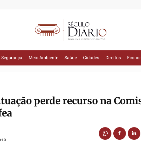
Segurança
Meio Ambiente
Saúde
Cidades
Direitos
Econo
ituação perde recurso na Comi
fea
018