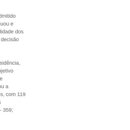
dmitido
cuou e
alidade dos
 decisão
sidência,
jetivo
ue
ou a
tos, com 119
s
– 359;