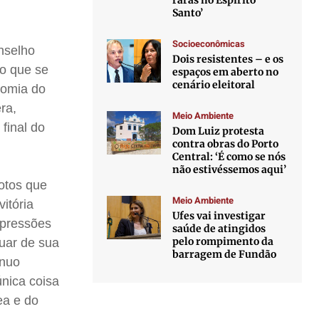
raras no Espírito
Santo’
Socioeconômicas
nselho
Dois resistentes – e os
o que se
espaços em aberto no
cenário eleitoral
nomia do
ra,
Meio Ambiente
final do
Dom Luiz protesta
contra obras do Porto
Central: ‘É como se nós
não estivéssemos aqui’
votos que
Meio Ambiente
itória
Ufes vai investigar
 pressões
saúde de atingidos
pelo rompimento da
uar de sua
barragem de Fundão
inuo
única coisa
ea e do