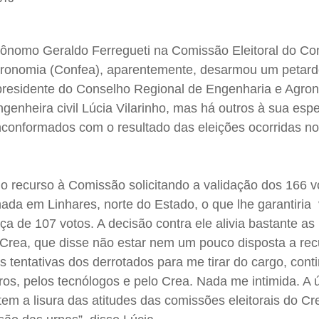
rônomo Geraldo Ferregueti na Comissão Eleitoral do Co
gronomia (Confea), aparentemente, desarmou um petard
presidente do Conselho Regional de Engenharia e Agro
ngenheira civil Lúcia Vilarinho, mas há outros à sua espe
nconformados com o resultado das eleições ocorridas no 
do recurso à Comissão solicitando a validação dos 166 
a em Linhares, norte do Estado, o que lhe garantiria v
ça de 107 votos. A decisão contra ele alivia bastante as
 Crea, que disse não estar nem um pouco disposta a rec
s tentativas dos derrotados para me tirar do cargo, cont
os, pelos tecnólogos e pelo Crea. Nada me intimida. A 
em a lisura das atitudes das comissões eleitorais do Cr