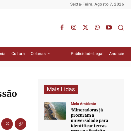
Sexta-Feira, Agosto 7, 2026
mia
Cultura
Colunas
Publicidade Legal
Anuncie
Mais Lidas
ssão
Meio Ambiente
‘Mineradoras já
procuram a
universidade para
identificar terras