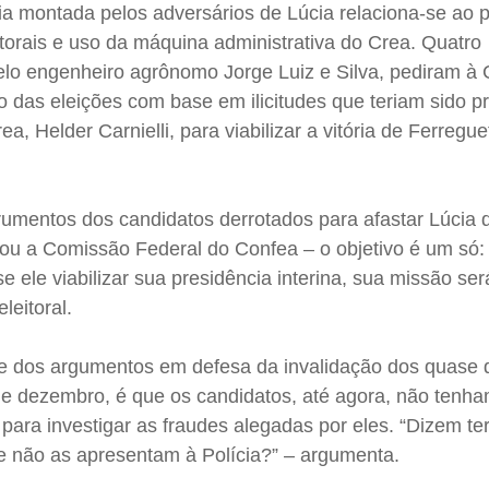
gia montada pelos adversários de Lúcia relaciona-se ao 
itorais e uso da máquina administrativa do Crea. Quatro
elo engenheiro agrônomo Jorge Luiz e Silva, pediram à
o das eleições com base em ilicitudes que teriam sido p
a, Helder Carnielli, para viabilizar a vitória de Ferregue
rumentos dos candidatos derrotados para afastar Lúcia 
a ou a Comissão Federal do Confea – o objetivo é um só:
e ele viabilizar sua presidência interina, sua missão se
leitoral.
te dos argumentos em defesa da invalidação dos quase d
de dezembro, é que os candidatos, até agora, não tenh
 para investigar as fraudes alegadas por eles. “Dizem te
ue não as apresentam à Polícia?” – argumenta.