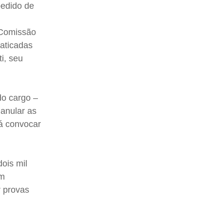
pedido de
 Comissão
raticadas
ti, seu
do cargo –
 anular as
rá convocar
ois mil
am
r provas