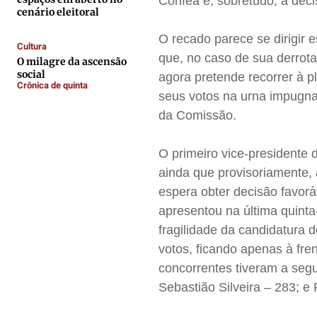
Confea e, sobretudo, a deci
Contato
Contato
Contato
Contato
cenário eleitoral
Anuncie
Anuncie
Anuncie
Anuncie
O recado parece se dirigir 
Cultura
que, no caso de sua derrota
O milagre da ascensão
social
Termos de Uso
Termos de Uso
Termos de Uso
Termos de Uso
agora pretende recorrer à p
Crônica de quinta
seus votos na urna impugnad
Privacidade
Privacidade
Privacidade
Privacidade
da Comissão.
O primeiro vice-presidente
ainda que provisoriamente, 
espera obter decisão favorá
apresentou na última quinta
fragilidade da candidatura 
votos, ficando apenas à fre
concorrentes tiveram a segu
Sebastião Silveira – 283; 