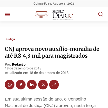
Quinta-Feira, Agosto 6, 2026
Justiça
CNJ aprova novo auxílio-moradia de
até R$ 4,3 mil para magistrados
Política
Política
Política
Política
Por:
Redação
18 de dezembro de 2018
Socioeconômicas
Socioeconômicas
Socioeconômicas
Socioeconômicas
Atualizado em
18 de dezembro de 2018
TV Século
TV Século
TV Século
TV Século
Justiça
Justiça
Justiça
Justiça
Educação
Educação
Educação
Educação
Em sua última sessão do ano, o Conselho
Segurança
Segurança
Segurança
Segurança
Nacional de Justiça (CNJ) aprovou, nesta terça-
Meio Ambiente
Meio Ambiente
Meio Ambiente
Meio Ambiente