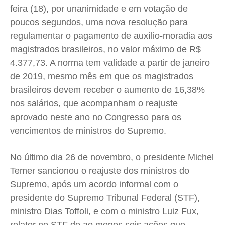
feira (18), por unanimidade e em votação de
Saúde
Saúde
Saúde
Saúde
poucos segundos, uma nova resolução para
Cidades
Cidades
Cidades
Cidades
regulamentar o pagamento de auxílio-moradia aos
Direitos
Direitos
Direitos
Direitos
magistrados brasileiros, no valor máximo de R$
Economia
Economia
Economia
Economia
4.377,73. A norma tem validade a partir de janeiro
Cultura
Cultura
Cultura
Cultura
de 2019, mesmo mês em que os magistrados
brasileiros devem receber o aumento de 16,38%
Colunas
Colunas
Colunas
Colunas
nos salários, que acompanham o reajuste
Caetano Roque
Caetano Roque
Caetano Roque
Caetano Roque
aprovado neste ano no Congresso para os
Gustavo Bastos
Gustavo Bastos
Gustavo Bastos
Gustavo Bastos
vencimentos de ministros do Supremo.
Jr Mignone (in memorian)
Jr Mignone (in memorian)
Jr Mignone (in memorian)
Jr Mignone (in memorian)
Wanda Sily
Wanda Sily
Wanda Sily
Wanda Sily
No último dia 26 de novembro, o presidente Michel
Temer sancionou o reajuste dos ministros do
Supremo, após um acordo informal com o
Publicidade Legal
Publicidade Legal
Publicidade Legal
Publicidade Legal
presidente do Supremo Tribunal Federal (STF),
Anuncie
Anuncie
Anuncie
Anuncie
ministro Dias Toffoli, e com o ministro Luiz Fux,