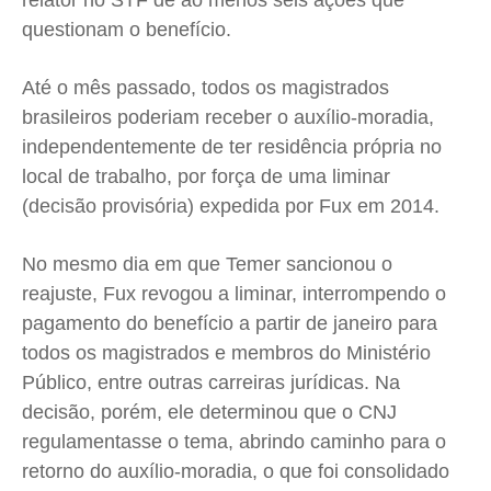
relator no STF de ao menos seis ações que
Quem Somos
Quem Somos
Quem Somos
Quem Somos
questionam o benefício.
Expediente
Expediente
Expediente
Expediente
Contato
Contato
Contato
Contato
Até o mês passado, todos os magistrados
brasileiros poderiam receber o auxílio-moradia,
Anuncie
Anuncie
Anuncie
Anuncie
independentemente de ter residência própria no
local de trabalho, por força de uma liminar
Termos de Uso
Termos de Uso
Termos de Uso
Termos de Uso
(decisão provisória) expedida por Fux em 2014.
Privacidade
Privacidade
Privacidade
Privacidade
No mesmo dia em que Temer sancionou o
reajuste, Fux revogou a liminar, interrompendo o
pagamento do benefício a partir de janeiro para
todos os magistrados e membros do Ministério
Público, entre outras carreiras jurídicas. Na
decisão, porém, ele determinou que o CNJ
regulamentasse o tema, abrindo caminho para o
retorno do auxílio-moradia, o que foi consolidado