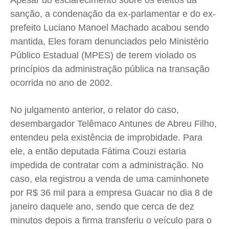
Apesar do esclarecimento sobre os efeitos da
Expediente
Expediente
Expediente
Expediente
sanção, a condenação da ex-parlamentar e do ex-
Contato
Contato
Contato
Contato
prefeito Luciano Manoel Machado acabou sendo
Anuncie
Anuncie
Anuncie
Anuncie
mantida, Eles foram denunciados pelo Ministério
Público Estadual (MPES) de terem violado os
Termos de Uso
Termos de Uso
Termos de Uso
Termos de Uso
princípios da administração pública na transação
ocorrida no ano de 2002.
Privacidade
Privacidade
Privacidade
Privacidade
No julgamento anterior, o relator do caso,
desembargador Telêmaco Antunes de Abreu Filho,
entendeu pela existência de improbidade. Para
ele, a então deputada Fátima Couzi estaria
impedida de contratar com a administração. No
caso, ela registrou a venda de uma caminhonete
por R$ 36 mil para a empresa Guacar no dia 8 de
janeiro daquele ano, sendo que cerca de dez
minutos depois a firma transferiu o veículo para o