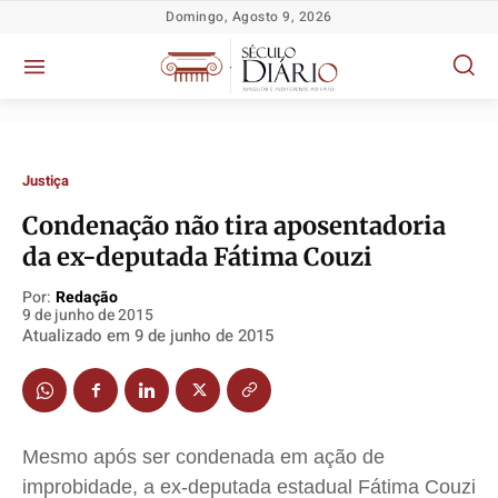
Domingo, Agosto 9, 2026
Justiça
Condenação não tira aposentadoria
Política
Política
Política
Política
da ex-deputada Fátima Couzi
Socioeconômicas
Socioeconômicas
Socioeconômicas
Socioeconômicas
Por:
Redação
9 de junho de 2015
TV Século
TV Século
TV Século
TV Século
Atualizado em
9 de junho de 2015
Justiça
Justiça
Justiça
Justiça
Educação
Educação
Educação
Educação
Segurança
Segurança
Segurança
Segurança
Meio Ambiente
Meio Ambiente
Meio Ambiente
Meio Ambiente
Mesmo após ser condenada em ação de
improbidade, a ex-deputada estadual Fátima Couzi
Saúde
Saúde
Saúde
Saúde