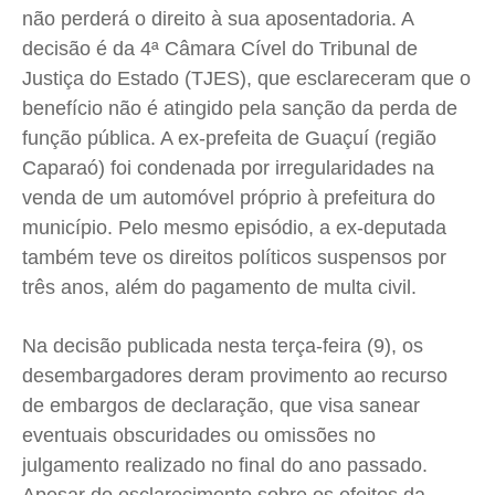
não perderá o direito à sua aposentadoria. A
Cidades
Cidades
Cidades
Cidades
decisão é da 4ª Câmara Cível do Tribunal de
Direitos
Direitos
Direitos
Direitos
Justiça do Estado (TJES), que esclareceram que o
Economia
Economia
Economia
Economia
benefício não é atingido pela sanção da perda de
Cultura
Cultura
Cultura
Cultura
função pública. A ex-prefeita de Guaçuí (região
Colunas
Colunas
Colunas
Colunas
Caparaó) foi condenada por irregularidades na
Caetano Roque
Caetano Roque
Caetano Roque
Caetano Roque
venda de um automóvel próprio à prefeitura do
município. Pelo mesmo episódio, a ex-deputada
Gustavo Bastos
Gustavo Bastos
Gustavo Bastos
Gustavo Bastos
também teve os direitos políticos suspensos por
Jr Mignone (in memorian)
Jr Mignone (in memorian)
Jr Mignone (in memorian)
Jr Mignone (in memorian)
três anos, além do pagamento de multa civil.
Wanda Sily
Wanda Sily
Wanda Sily
Wanda Sily
Na decisão publicada nesta terça-feira (9), os
Publicidade Legal
Publicidade Legal
Publicidade Legal
Publicidade Legal
desembargadores deram provimento ao recurso
Anuncie
Anuncie
Anuncie
Anuncie
de embargos de declaração, que visa sanear
eventuais obscuridades ou omissões no
julgamento realizado no final do ano passado.
Quem Somos
Quem Somos
Quem Somos
Quem Somos