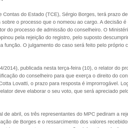
e Contas do Estado (TCE), Sérgio Borges, terá prazo de
s sobre o processo que o nomeou ao cargo. A decisão é 
lator do processo de admissão do conselheiro. O Ministér
pinou pela rejeição do registro, pelo suposto descumpr
da função. O julgamento do caso será feito pelo próprio 
/2014), publicada nesta terça-feira (10), o relator do p
ficação do conselheiro para que exerça o direito do cont
tta Lovatti, o prazo para resposta é improrrogável. Lo
elator deve elaborar o seu voto, que será apreciado pe
al de abril, os três representantes do MPC pediram a rej
eação de Borges e o ressarcimento dos valores recebido