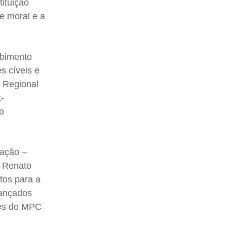
ituição
e moral e a
ebimento
s cíveis e
l Regional
-
ão
eação –
r Renato
tos para a
lançados
tes do MPC