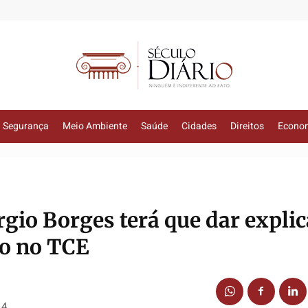
Segurança
Meio Ambiente
Saúde
Cidades
Direitos
Econo
rgio Borges terá que dar expli
o no TCE
14