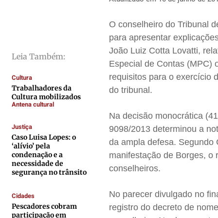
Direitos
Direitos
Direitos
Direitos
O conselheiro do Tribunal d
Economia
Economia
Economia
Economia
para apresentar explicaçõe
Cultura
Cultura
Cultura
Cultura
João Luiz Cotta Lovatti, re
Colunas
Colunas
Colunas
Colunas
Leia Também:
Especial de Contas (MPC) o
Caetano Roque
Caetano Roque
Caetano Roque
Caetano Roque
requisitos para o exercício 
Cultura
Gustavo Bastos
Gustavo Bastos
Gustavo Bastos
Gustavo Bastos
Trabalhadores da
do tribunal.
Cultura mobilizados
Jr Mignone (in memorian)
Jr Mignone (in memorian)
Jr Mignone (in memorian)
Jr Mignone (in memorian)
Antena cultural
Wanda Sily
Wanda Sily
Wanda Sily
Wanda Sily
Na decisão monocrática (414
Justiça
9098/2013 determinou a noti
Caso Luisa Lopes: o
da ampla defesa. Segundo Co
Publicidade Legal
Publicidade Legal
Publicidade Legal
Publicidade Legal
‘alívio’ pela
condenação e a
manifestação de Borges, o r
Anuncie
Anuncie
Anuncie
Anuncie
necessidade de
conselheiros.
segurança no trânsito
Quem Somos
Quem Somos
Quem Somos
Quem Somos
No parecer divulgado no fin
Cidades
Expediente
Expediente
Expediente
Expediente
Pescadores cobram
registro do decreto de nom
participação em