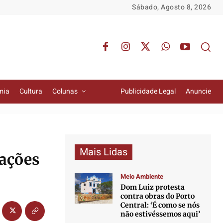
Sábado, Agosto 8, 2026
mia
Cultura
Colunas
Publicidade Legal
Anuncie
Mais Lidas
cações
Meio Ambiente
Dom Luiz protesta
contra obras do Porto
Central: ‘É como se nós
não estivéssemos aqui’