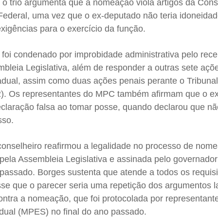
 o trio argumenta que a nomeação viola artigos da Const
Federal, uma vez que o ex-deputado não teria idoneidad
exigências para o exercício da função.
 foi condenado por improbidade administrativa pelo rec
mbleia Legislativa, além de responder a outras sete açõe
tadual, assim como duas ações penais perante o Tribuna
2). Os representantes do MPC também afirmam que o ex
declaração falsa ao tomar posse, quando declarou que n
sso.
conselheiro reafirmou a legalidade no processo de nom
 pela Assembleia Legislativa e assinada pelo governado
ssado. Borges sustenta que atende a todos os requisi
isse que o parecer seria uma repetição dos argumentos 
contra a nomeação, que foi protocolada por representan
adual (MPES) no final do ano passado.