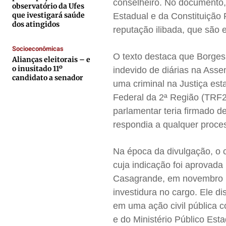
conselheiro. No documento,
Contato
Contato
Contato
Contato
observatório da Ufes
que ivestigará saúde
Estadual e da Constituição 
Anuncie
Anuncie
Anuncie
Anuncie
dos atingidos
reputação ilibada, que são 
Socioeconômicas
Termos de Uso
Termos de Uso
Termos de Uso
Termos de Uso
O texto destaca que Borges
Alianças eleitorais – e
Privacidade
Privacidade
Privacidade
Privacidade
o inusitado 11º
indevido de diárias na Asse
candidato a senador
uma criminal na Justiça es
Federal da 2ª Região (TRF
parlamentar teria firmado 
respondia a qualquer proce
Na época da divulgação, o 
cuja indicação foi aprovada
Casagrande, em novembro pa
investidura no cargo. Ele d
em uma ação civil pública 
e do Ministério Público Est