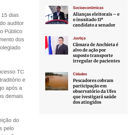
Socioeconômicas
Alianças eleitorais – e
 15 dias
o inusitado 11º
do auditor
candidato a senador
io Público
Justiça
imento dos
Câmara de Anchieta é
colegiado
alvo de ação por
suposto transporte
irregular de pacientes
rocesso TC
Cidades
raditório e
Pescadores cobram
participação em
go após a
observatório da Ufes
los demais
que ivestigará saúde
dos atingidos
eição do
s pelo