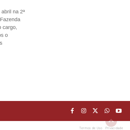
abril na 2ª
a Fazenda
o cargo,
ós o
s
Termos de Uso
Privacidade