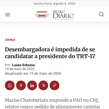
Quinta-Feira, Agosto 6, 2026
Justiça
Desembargadora é impedida de se
candidatar a presidente do TRT-17
Por:
Lucas Schuina
15 de maio de 2026
Política
Política
Política
Política
Atualizado em
15 de maio de 2026
Socioeconômicas
Socioeconômicas
Socioeconômicas
Socioeconômicas
TV Século
TV Século
TV Século
TV Século
Justiça
Justiça
Justiça
Justiça
Marise Chamberlain responde a PAD no CNJ;
Educação
Educação
Educação
Educação
relator negou pedido de afastamento cautelar
Segurança
Segurança
Segurança
Segurança