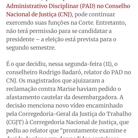
Administrativo Disciplinar (PAD) no Conselho
Quem Somos
Quem Somos
Quem Somos
Quem Somos
Nacional de Justiça (CNJ)
, pode continuar
exercendo suas funções na Corte. Entretanto,
Expediente
Expediente
Expediente
Expediente
não terá permissão para se candidatar a
Contato
Contato
Contato
Contato
presidente – a eleição está prevista para o
Anuncie
Anuncie
Anuncie
Anuncie
segundo semestre.
Termos de Uso
Termos de Uso
Termos de Uso
Termos de Uso
É o que decidiu, nessa segunda-feira (11), o
Privacidade
Privacidade
Privacidade
Privacidade
conselheiro Rodrigo Badaró, relator do PAD no
CNJ. Os magistrados que ajuizaram a
reclamação contra Marise haviam pedido o
afastamento cautelar da desembargadora. A
decisão menciona novo vídeo encaminhado
pela Corregedoria-Geral da Justiça do Trabalho
(CGJT) à Corregedoria Nacional de Justiça, que
pediu ao relator que “prontamente examine e