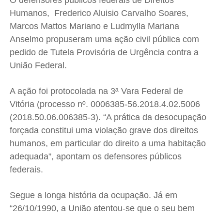
O defensores públicos federais de Direitos
Humanos, Frederico Aluisio Carvalho Soares,
Quem Somos
Quem Somos
Quem Somos
Quem Somos
Marcos Mattos Mariano e Ludmylla Mariana
Expediente
Expediente
Expediente
Expediente
Anselmo propuseram uma ação civil pública com
Contato
Contato
Contato
Contato
pedido de Tutela Provisória de Urgência contra a
Anuncie
Anuncie
Anuncie
Anuncie
União Federal.
Termos de Uso
Termos de Uso
Termos de Uso
Termos de Uso
A ação foi protocolada na 3ª Vara Federal de
Vitória (processo nº. 0006385-56.2018.4.02.5006
Privacidade
Privacidade
Privacidade
Privacidade
(2018.50.06.006385-3). “A prática da desocupação
forçada constitui uma violação grave dos direitos
humanos, em particular do direito a uma habitação
adequada”, apontam os defensores públicos
federais.
Segue a longa história da ocupação. Já em
“26/10/1990, a União atentou-se que o seu bem