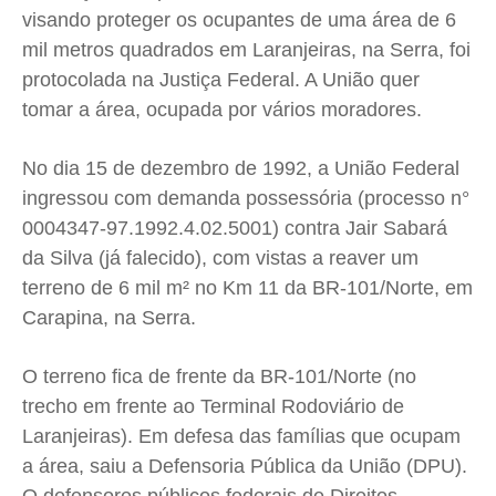
Meio Ambiente
Meio Ambiente
Meio Ambiente
Meio Ambiente
visando proteger os ocupantes de uma área de 6
Saúde
Saúde
Saúde
Saúde
mil metros quadrados em Laranjeiras, na Serra, foi
protocolada na Justiça Federal. A União quer
Cidades
Cidades
Cidades
Cidades
tomar a área, ocupada por vários moradores.
Direitos
Direitos
Direitos
Direitos
Economia
Economia
Economia
Economia
No dia 15 de dezembro de 1992, a União Federal
Cultura
Cultura
Cultura
Cultura
ingressou com demanda possessória (processo n°
Colunas
Colunas
Colunas
Colunas
0004347-97.1992.4.02.5001) contra Jair Sabará
Caetano Roque
Caetano Roque
Caetano Roque
Caetano Roque
da Silva (já falecido), com vistas a reaver um
terreno de 6 mil m² no Km 11 da BR-101/Norte, em
Gustavo Bastos
Gustavo Bastos
Gustavo Bastos
Gustavo Bastos
Carapina, na Serra.
Jr Mignone (in memorian)
Jr Mignone (in memorian)
Jr Mignone (in memorian)
Jr Mignone (in memorian)
Wanda Sily
Wanda Sily
Wanda Sily
Wanda Sily
O terreno fica de frente da BR-101/Norte (no
trecho em frente ao Terminal Rodoviário de
Publicidade Legal
Publicidade Legal
Publicidade Legal
Publicidade Legal
Laranjeiras). Em defesa das famílias que ocupam
Anuncie
Anuncie
Anuncie
Anuncie
a área, saiu a Defensoria Pública da União (DPU).