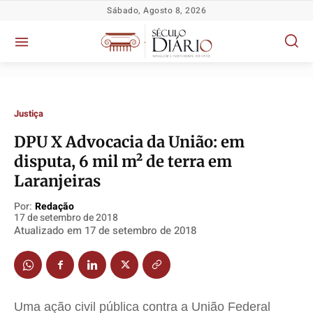
Sábado, Agosto 8, 2026
Justiça
DPU X Advocacia da União: em
disputa, 6 mil m² de terra em
Laranjeiras
Política
Política
Política
Política
Por:
Redação
Socioeconômicas
Socioeconômicas
Socioeconômicas
Socioeconômicas
17 de setembro de 2018
Atualizado em
17 de setembro de 2018
TV Século
TV Século
TV Século
TV Século
Justiça
Justiça
Justiça
Justiça
Educação
Educação
Educação
Educação
Segurança
Segurança
Segurança
Segurança
Uma ação civil pública contra a União Federal