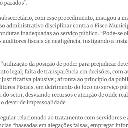
ão parados”.
subsecretário, com esse procedimento, instigou a i
sso administrativo disciplinar contra o Fisco Munici
ondutas inadequadas ao serviço público. “Pode-se o
 auditores fiscais de negligência, instigando a inst
“utilização da posição de poder para prejudicar de
o legal; falta de transparência em decisões, com a
ustificativa plausível; afronta ao princípio da publ
ditores Fiscais, em detrimento do foco no serviço púb
 do setor, desviando recursos e atenção de onde re
 o dever de impessoalidade.
egular relacionado ao tratamento com servidores 
ncias “baseadas em alegações falsas, empregar inf