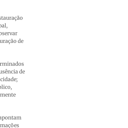
nstauração
pal,
bservar
auração de
terminados
usência de
icidade;
lico,
almente
e apontam
ormações