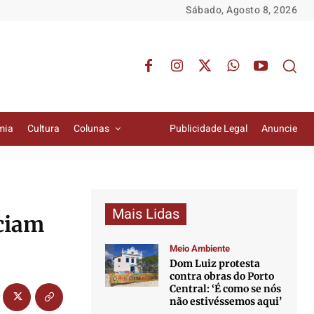
Sábado, Agosto 8, 2026
mia
Cultura
Colunas
Publicidade Legal
Anuncie
Mais Lidas
nciam
Meio Ambiente
Dom Luiz protesta
contra obras do Porto
Central: ‘É como se nós
não estivéssemos aqui’