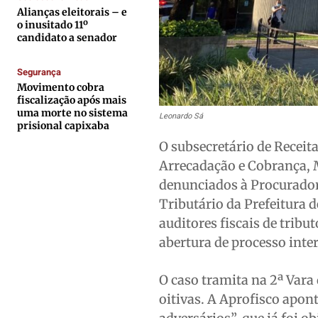
Alianças eleitorais – e
Contato
Contato
Contato
Contato
o inusitado 11º
candidato a senador
Anuncie
Anuncie
Anuncie
Anuncie
Segurança
Termos de Uso
Termos de Uso
Termos de Uso
Termos de Uso
Movimento cobra
fiscalização após mais
Privacidade
Privacidade
Privacidade
Privacidade
uma morte no sistema
Leonardo Sá
prisional capixaba
O subsecretário de Receita
Arrecadação e Cobrança, 
denunciados à Procurador
Tributário da Prefeitura d
auditores fiscais de trib
abertura de processo inte
O caso tramita na 2ª Vara
oitivas. A Aprofisco apont