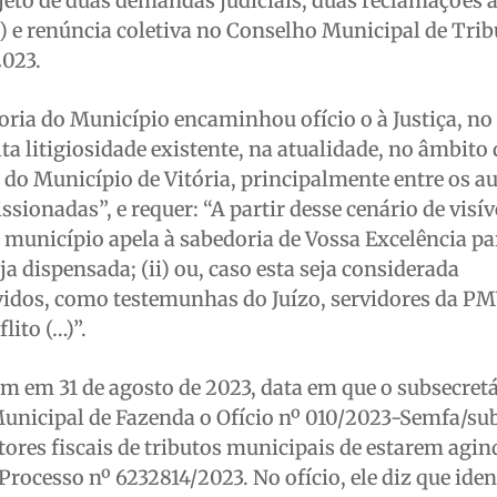
objeto de duas demandas judiciais, duas reclamações 
) e renúncia coletiva no Conselho Municipal de Trib
2023.
oria do Município encaminhou ofício o à Justiça, no
ta litigiosidade existente, na atualidade, no âmbito
do Município de Vitória, principalmente entre os a
issionadas”, e requer: “A partir desse cenário de visí
 município apela à sabedoria de Vossa Excelência par
eja dispensada; (ii) ou, caso esta seja considerada
vidos, como testemunhas do Juízo, servidores da P
lito (…)”.
m em 31 de agosto de 2023, data em que o subsecret
Municipal de Fazenda o Ofício nº 010/2023-Semfa/sub
tores fiscais de tributos municipais de estarem agi
rocesso nº 6232814/2023. No ofício, ele diz que iden