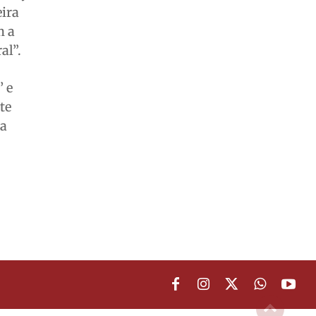
eira
m a
al”.
’ e
te
ta