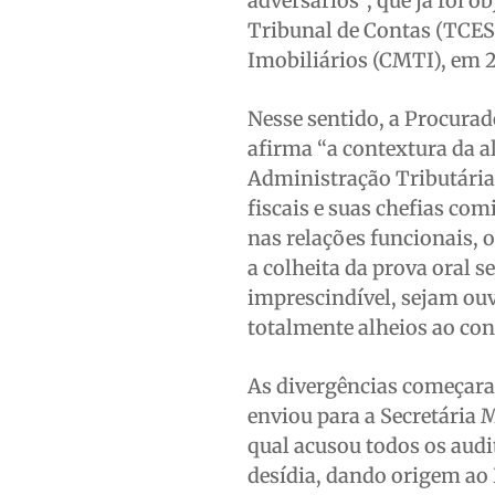
adversários”, que já foi 
Tribunal de Contas (TCES
Imobiliários (CMTI), em 
Nesse sentido, a Procurad
afirma “a contextura da al
Administração Tributária 
fiscais e suas chefias com
nas relações funcionais, o
a colheita da prova oral s
imprescindível, sejam ou
totalmente alheios ao conf
As divergências começara
enviou para a Secretária 
qual acusou todos os audi
desídia, dando origem ao P