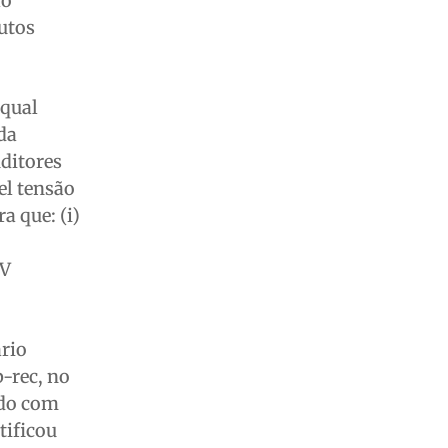
ao
utos
 qual
 da
uditores
vel tensão
a que: (i)
MV
ário
-rec, no
ndo com
tificou