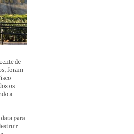
erente de
os, foram
Fisco
odos os
ndo a
 data para
destruir