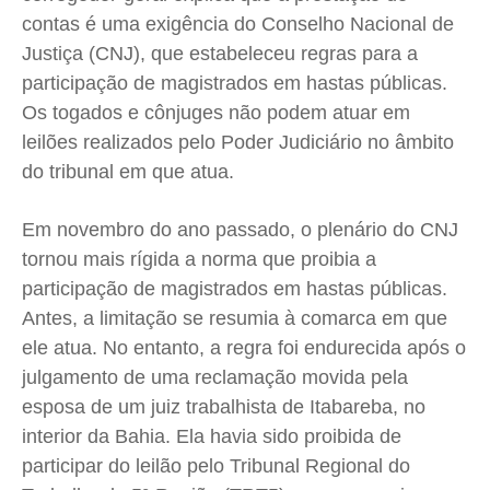
Expediente
Expediente
Expediente
Expediente
contas é uma exigência do Conselho Nacional de
Contato
Contato
Contato
Contato
Justiça (CNJ), que estabeleceu regras para a
Anuncie
Anuncie
Anuncie
Anuncie
participação de magistrados em hastas públicas.
Os togados e cônjuges não podem atuar em
leilões realizados pelo Poder Judiciário no âmbito
Termos de Uso
Termos de Uso
Termos de Uso
Termos de Uso
do tribunal em que atua.
Privacidade
Privacidade
Privacidade
Privacidade
Em novembro do ano passado, o plenário do CNJ
tornou mais rígida a norma que proibia a
participação de magistrados em hastas públicas.
Antes, a limitação se resumia à comarca em que
ele atua. No entanto, a regra foi endurecida após o
julgamento de uma reclamação movida pela
esposa de um juiz trabalhista de Itabareba, no
interior da Bahia. Ela havia sido proibida de
participar do leilão pelo Tribunal Regional do