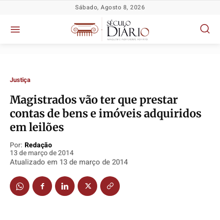
Sábado, Agosto 8, 2026
Justiça
Magistrados vão ter que prestar
contas de bens e imóveis adquiridos
Política
Política
Política
Política
em leilões
Socioeconômicas
Socioeconômicas
Socioeconômicas
Socioeconômicas
TV Século
TV Século
TV Século
TV Século
Por:
Redação
13 de março de 2014
Justiça
Justiça
Justiça
Justiça
Atualizado em
13 de março de 2014
Educação
Educação
Educação
Educação
Segurança
Segurança
Segurança
Segurança
Meio Ambiente
Meio Ambiente
Meio Ambiente
Meio Ambiente
Saúde
Saúde
Saúde
Saúde