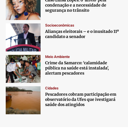
Caso Luisa Lopes: o ‘alívio’ pela
condenação e a necessidade de
segurança no trânsito
Socioeconômicas
Alianças eleitorais – e o inusitado 11º
candidato a senador
Meio Ambiente
Crime da Samarco: ‘calamidade
pública na saúde está instalada’,
alertam pescadores
Cidades
Pescadores cobram participação em
observatório da Ufes que ivestigará
saúde dos atingidos