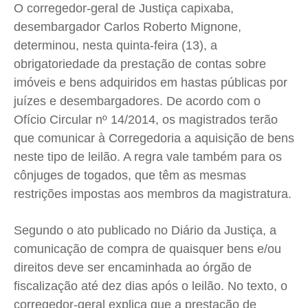
O corregedor-geral de Justiça capixaba,
Cidades
Cidades
Cidades
Cidades
desembargador Carlos Roberto Mignone,
Direitos
Direitos
Direitos
Direitos
determinou, nesta quinta-feira (13), a
Economia
Economia
Economia
Economia
obrigatoriedade da prestação de contas sobre
Cultura
Cultura
Cultura
Cultura
imóveis e bens adquiridos em hastas públicas por
Colunas
Colunas
Colunas
Colunas
juízes e desembargadores. De acordo com o
Ofício Circular nº 14/2014, os magistrados terão
Caetano Roque
Caetano Roque
Caetano Roque
Caetano Roque
que comunicar à Corregedoria a aquisição de bens
Gustavo Bastos
Gustavo Bastos
Gustavo Bastos
Gustavo Bastos
neste tipo de leilão. A regra vale também para os
Jr Mignone (in memorian)
Jr Mignone (in memorian)
Jr Mignone (in memorian)
Jr Mignone (in memorian)
cônjuges de togados, que têm as mesmas
Wanda Sily
Wanda Sily
Wanda Sily
Wanda Sily
restrições impostas aos membros da magistratura.
Publicidade Legal
Publicidade Legal
Publicidade Legal
Publicidade Legal
Segundo o ato publicado no Diário da Justiça, a
comunicação de compra de quaisquer bens e/ou
Anuncie
Anuncie
Anuncie
Anuncie
direitos deve ser encaminhada ao órgão de
fiscalização até dez dias após o leilão. No texto, o
Quem Somos
Quem Somos
Quem Somos
Quem Somos
corregedor-geral explica que a prestação de