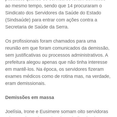
Expediente
Expediente
Expediente
Expediente
ao mesmo tempo, sendo que 14 procuraram o
Contato
Contato
Contato
Contato
Sindicato dos Servidores da Saúde do Estado
Anuncie
Anuncie
Anuncie
Anuncie
(Sindsaúde) para entrar com ações contra a
Secretaria de Saúde da Serra.
Termos de Uso
Termos de Uso
Termos de Uso
Termos de Uso
Os profissionais foram chamados para uma
Privacidade
Privacidade
Privacidade
Privacidade
reunião em que foram comunicados da demissão,
sem justificativas ou processos administrativos. A
prefeitura alegou apenas que não tinha interesse
em mantê-los. Na época, os servidores fizeram
exames médicos como de rotina mas, na verdade,
eram demissionais.
Demissões em massa
Joelísia, Irone e Eusimere somam oito servidoras