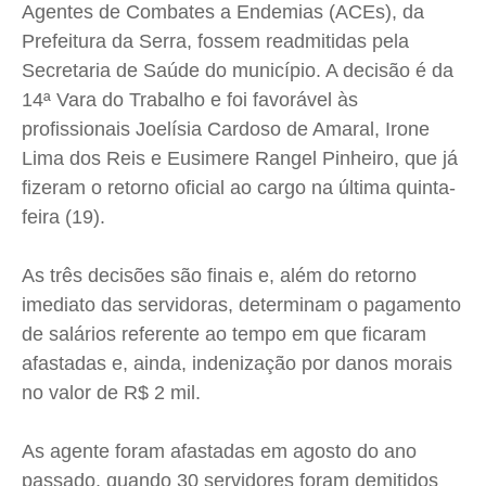
Agentes de Combates a Endemias (ACEs), da
Cidades
Cidades
Cidades
Cidades
Prefeitura da Serra, fossem readmitidas pela
Direitos
Direitos
Direitos
Direitos
Secretaria de Saúde do município. A decisão é da
Economia
Economia
Economia
Economia
14ª Vara do Trabalho e foi favorável às
Cultura
Cultura
Cultura
Cultura
profissionais Joelísia Cardoso de Amaral, Irone
Colunas
Colunas
Colunas
Colunas
Lima dos Reis e Eusimere Rangel Pinheiro, que já
fizeram o retorno oficial ao cargo na última quinta-
Caetano Roque
Caetano Roque
Caetano Roque
Caetano Roque
feira (19).
Gustavo Bastos
Gustavo Bastos
Gustavo Bastos
Gustavo Bastos
Jr Mignone (in memorian)
Jr Mignone (in memorian)
Jr Mignone (in memorian)
Jr Mignone (in memorian)
As três decisões são finais e, além do retorno
Wanda Sily
Wanda Sily
Wanda Sily
Wanda Sily
imediato das servidoras, determinam o pagamento
de salários referente ao tempo em que ficaram
Publicidade Legal
Publicidade Legal
Publicidade Legal
Publicidade Legal
afastadas e, ainda, indenização por danos morais
no valor de R$ 2 mil.
Anuncie
Anuncie
Anuncie
Anuncie
As agente foram afastadas em agosto do ano
Quem Somos
Quem Somos
Quem Somos
Quem Somos
passado, quando 30 servidores foram demitidos