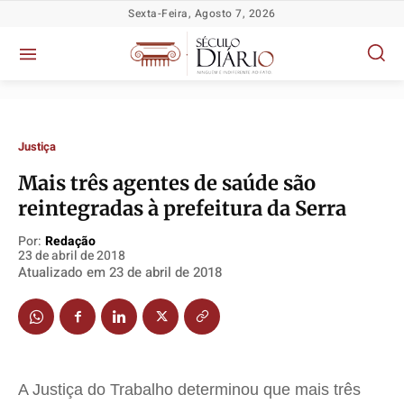
Sexta-Feira, Agosto 7, 2026
Justiça
Mais três agentes de saúde são
reintegradas à prefeitura da Serra
Política
Política
Política
Política
Socioeconômicas
Socioeconômicas
Socioeconômicas
Socioeconômicas
Por:
Redação
23 de abril de 2018
TV Século
TV Século
TV Século
TV Século
Atualizado em
23 de abril de 2018
Justiça
Justiça
Justiça
Justiça
Educação
Educação
Educação
Educação
Segurança
Segurança
Segurança
Segurança
Meio Ambiente
Meio Ambiente
Meio Ambiente
Meio Ambiente
A Justiça do Trabalho determinou que mais três
Saúde
Saúde
Saúde
Saúde