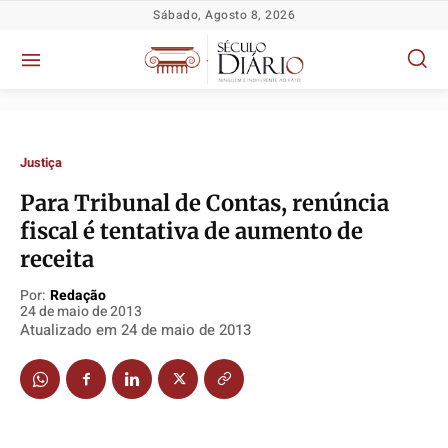
Sábado, Agosto 8, 2026
Justiça
Para Tribunal de Contas, renúncia
fiscal é tentativa de aumento de
Política
Política
Política
Política
receita
Socioeconômicas
Socioeconômicas
Socioeconômicas
Socioeconômicas
Por:
Redação
24 de maio de 2013
TV Século
TV Século
TV Século
TV Século
Atualizado em
24 de maio de 2013
Justiça
Justiça
Justiça
Justiça
Educação
Educação
Educação
Educação
Segurança
Segurança
Segurança
Segurança
Meio Ambiente
Meio Ambiente
Meio Ambiente
Meio Ambiente