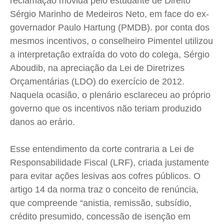
reclamação movida pelo estudante de Direito
Quem Somos
Quem Somos
Quem Somos
Quem Somos
Sérgio Marinho de Medeiros Neto, em face do ex-
Expediente
Expediente
Expediente
Expediente
governador Paulo Hartung (PMDB). por conta dos
Contato
Contato
Contato
Contato
mesmos incentivos, o conselheiro Pimentel utilizou
Anuncie
Anuncie
Anuncie
Anuncie
a interpretação extraída do voto do colega, Sérgio
Aboudib, na apreciação da Lei de Diretrizes
Termos de Uso
Termos de Uso
Termos de Uso
Termos de Uso
Orçamentárias (LDO) do exercício de 2012.
Naquela ocasião, o plenário esclareceu ao próprio
Privacidade
Privacidade
Privacidade
Privacidade
governo que os incentivos não teriam produzido
danos ao erário.
Esse entendimento da corte contraria a Lei de
Responsabilidade Fiscal (LRF), criada justamente
para evitar ações lesivas aos cofres públicos. O
artigo 14 da norma traz o conceito de renúncia,
que compreende “anistia, remissão, subsídio,
crédito presumido, concessão de isenção em