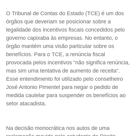
Saúde
Saúde
Saúde
Saúde
O Tribunal de Contas do Estado (TCE) é um dos
Cidades
Cidades
Cidades
Cidades
órgãos que deveriam se posicionar sobre a
Direitos
Direitos
Direitos
Direitos
legalidade dos incentivos fiscais concedidos pelo
Economia
Economia
Economia
Economia
governo capixaba às empresas. No entanto, o
Cultura
Cultura
Cultura
Cultura
órgão mantém uma visão particular sobre os
Colunas
Colunas
Colunas
Colunas
benefícios. Para o TCE, a renúncia fiscal
Caetano Roque
Caetano Roque
Caetano Roque
Caetano Roque
provocada pelos incentivos “não significa renúncia,
mas sim uma tentativa de aumento de receita”.
Gustavo Bastos
Gustavo Bastos
Gustavo Bastos
Gustavo Bastos
Esse entendimento foi utilizado pelo conselheiro
Jr Mignone (in memorian)
Jr Mignone (in memorian)
Jr Mignone (in memorian)
Jr Mignone (in memorian)
José Antonio Pimentel para negar o pedido de
Wanda Sily
Wanda Sily
Wanda Sily
Wanda Sily
medida cautelar para suspender os benefícios ao
setor atacadista.
Publicidade Legal
Publicidade Legal
Publicidade Legal
Publicidade Legal
Anuncie
Anuncie
Anuncie
Anuncie
Na decisão monocrática nos autos de uma