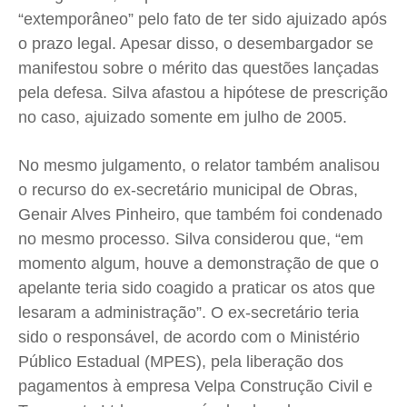
“extemporâneo” pelo fato de ter sido ajuizado após
Expediente
Expediente
Expediente
Expediente
o prazo legal. Apesar disso, o desembargador se
Contato
Contato
Contato
Contato
manifestou sobre o mérito das questões lançadas
Anuncie
Anuncie
Anuncie
Anuncie
pela defesa. Silva afastou a hipótese de prescrição
no caso, ajuizado somente em julho de 2005.
Termos de Uso
Termos de Uso
Termos de Uso
Termos de Uso
No mesmo julgamento, o relator também analisou
Privacidade
Privacidade
Privacidade
Privacidade
o recurso do ex-secretário municipal de Obras,
Genair Alves Pinheiro, que também foi condenado
no mesmo processo. Silva considerou que, “em
momento algum, houve a demonstração de que o
apelante teria sido coagido a praticar os atos que
lesaram a administração”. O ex-secretário teria
sido o responsável, de acordo com o Ministério
Público Estadual (MPES), pela liberação dos
pagamentos à empresa Velpa Construção Civil e