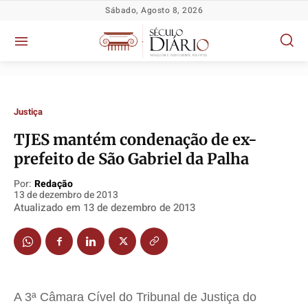
Sábado, Agosto 8, 2026
Justiça
TJES mantém condenação de ex-
prefeito de São Gabriel da Palha
Política
Política
Política
Política
Por:
Redação
Socioeconômicas
Socioeconômicas
Socioeconômicas
Socioeconômicas
13 de dezembro de 2013
Atualizado em
13 de dezembro de 2013
TV Século
TV Século
TV Século
TV Século
Justiça
Justiça
Justiça
Justiça
Educação
Educação
Educação
Educação
Segurança
Segurança
Segurança
Segurança
Meio Ambiente
Meio Ambiente
Meio Ambiente
Meio Ambiente
A 3ª Câmara Cível do Tribunal de Justiça do