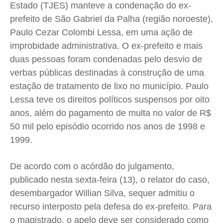
Saúde
Saúde
Saúde
Saúde
Estado (TJES) manteve a condenação do ex-
prefeito de São Gabriel da Palha (região noroeste),
Cidades
Cidades
Cidades
Cidades
Paulo Cezar Colombi Lessa, em uma ação de
Direitos
Direitos
Direitos
Direitos
improbidade administrativa. O ex-prefeito e mais
Economia
Economia
Economia
Economia
duas pessoas foram condenadas pelo desvio de
Cultura
Cultura
Cultura
Cultura
verbas públicas destinadas à construção de uma
Colunas
Colunas
Colunas
Colunas
estação de tratamento de lixo no município. Paulo
Caetano Roque
Caetano Roque
Caetano Roque
Caetano Roque
Lessa teve os direitos políticos suspensos por oito
Gustavo Bastos
Gustavo Bastos
Gustavo Bastos
Gustavo Bastos
anos, além do pagamento de multa no valor de R$
50 mil pelo episódio ocorrido nos anos de 1998 e
Jr Mignone (in memorian)
Jr Mignone (in memorian)
Jr Mignone (in memorian)
Jr Mignone (in memorian)
1999.
Wanda Sily
Wanda Sily
Wanda Sily
Wanda Sily
De acordo com o acórdão do julgamento,
Publicidade Legal
Publicidade Legal
Publicidade Legal
Publicidade Legal
publicado nesta sexta-feira (13), o relator do caso,
Anuncie
Anuncie
Anuncie
Anuncie
desembargador Willian Silva, sequer admitiu o
recurso interposto pela defesa do ex-prefeito. Para
o magistrado, o apelo deve ser considerado como
Quem Somos
Quem Somos
Quem Somos
Quem Somos