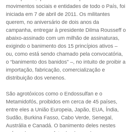
Expediente
Expediente
Expediente
Expediente
movimentos sociais e entidades de todo o País, foi
Contato
Contato
Contato
Contato
iniciada em 7 de abril de 2011. Os militantes
Anuncie
Anuncie
Anuncie
Anuncie
querem, no aniversário de dois anos da
campanha, entregar à presidente Dilma Rousseff o
abaixo-assinado com um milhão de assinaturas,
Termos de Uso
Termos de Uso
Termos de Uso
Termos de Uso
exigindo o banimento dos 15 princípios ativos –
Privacidade
Privacidade
Privacidade
Privacidade
ou, como está sendo chamado pela convocatória,
o “banimento dos banidos” –, no intuito de proibir a
importação, fabricação, comercialização e
distribuição dos venenos.
São agrotóxicos como o Endossulfan e o
Metamidofós, proibidos em cerca de 45 países,
entre eles a União Europeia, Japão, EUA, Índia,
Sudão, Burkina Fasso, Cabo Verde, Senegal,
Austrália e Canadá. O banimento deles nestes