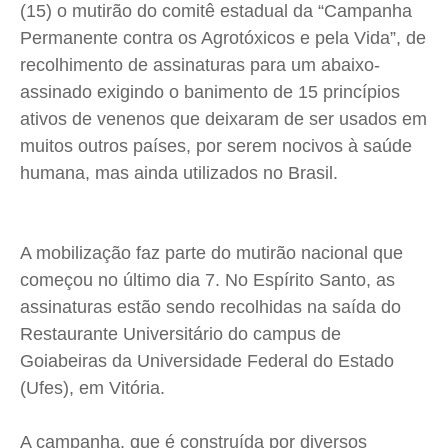
(15) o mutirão do comitê estadual da “Campanha
Cidades
Cidades
Cidades
Cidades
Permanente contra os Agrotóxicos e pela Vida”, de
Direitos
Direitos
Direitos
Direitos
recolhimento de assinaturas para um abaixo-
Economia
Economia
Economia
Economia
assinado exigindo o banimento de 15 princípios
Cultura
Cultura
Cultura
Cultura
ativos de venenos que deixaram de ser usados em
Colunas
Colunas
Colunas
Colunas
muitos outros países, por serem nocivos à saúde
humana, mas ainda utilizados no Brasil.
Caetano Roque
Caetano Roque
Caetano Roque
Caetano Roque
Gustavo Bastos
Gustavo Bastos
Gustavo Bastos
Gustavo Bastos
Jr Mignone (in memorian)
Jr Mignone (in memorian)
Jr Mignone (in memorian)
Jr Mignone (in memorian)
A mobilização faz parte do mutirão nacional que
Wanda Sily
Wanda Sily
Wanda Sily
Wanda Sily
começou no último dia 7. No Espírito Santo, as
assinaturas estão sendo recolhidas na saída do
Publicidade Legal
Publicidade Legal
Publicidade Legal
Publicidade Legal
Restaurante Universitário do campus de
Goiabeiras da Universidade Federal do Estado
Anuncie
Anuncie
Anuncie
Anuncie
(Ufes), em Vitória.
Quem Somos
Quem Somos
Quem Somos
Quem Somos
A campanha, que é construída por diversos