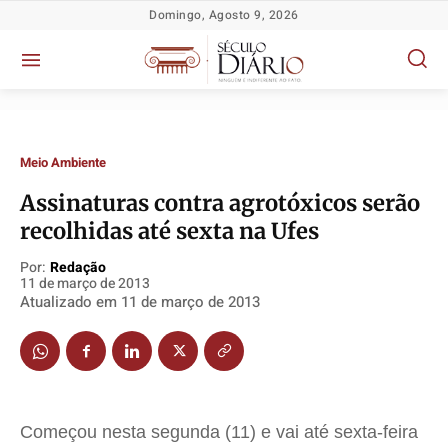
Domingo, Agosto 9, 2026
Meio Ambiente
Assinaturas contra agrotóxicos serão
recolhidas até sexta na Ufes
Política
Política
Política
Política
Socioeconômicas
Socioeconômicas
Socioeconômicas
Socioeconômicas
Por:
Redação
11 de março de 2013
TV Século
TV Século
TV Século
TV Século
Atualizado em
11 de março de 2013
Justiça
Justiça
Justiça
Justiça
Educação
Educação
Educação
Educação
Segurança
Segurança
Segurança
Segurança
Meio Ambiente
Meio Ambiente
Meio Ambiente
Meio Ambiente
Começou nesta segunda (11) e vai até sexta-feira
Saúde
Saúde
Saúde
Saúde