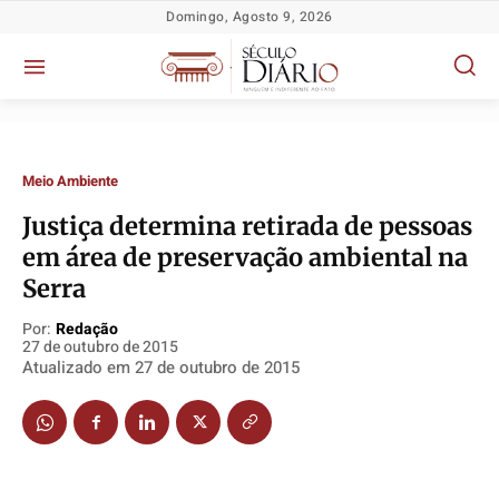
Domingo, Agosto 9, 2026
Meio Ambiente
Justiça determina retirada de pessoas
Política
Política
Política
Política
em área de preservação ambiental na
Socioeconômicas
Socioeconômicas
Socioeconômicas
Socioeconômicas
Serra
TV Século
TV Século
TV Século
TV Século
Por:
Redação
Justiça
Justiça
Justiça
Justiça
27 de outubro de 2015
Atualizado em
27 de outubro de 2015
Educação
Educação
Educação
Educação
Segurança
Segurança
Segurança
Segurança
Meio Ambiente
Meio Ambiente
Meio Ambiente
Meio Ambiente
Saúde
Saúde
Saúde
Saúde