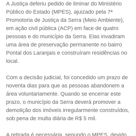
Cidades
Cidades
Cidades
Cidades
A Justiça deferiu pedido de liminar do Ministério
Público do Estado (
MPES
), ajuizado pela 7ª
Direitos
Direitos
Direitos
Direitos
Promotoria de Justiça da Serra (Meio Ambiente),
Economia
Economia
Economia
Economia
em ação civil pública (ACP) em face de quatro
Cultura
Cultura
Cultura
Cultura
pessoas e do município da Serra. Elas invadiram
Colunas
Colunas
Colunas
Colunas
uma área de preservação permanente no bairro
Caetano Roque
Caetano Roque
Caetano Roque
Caetano Roque
Pontal dos Laranjais e construíram residências no
Gustavo Bastos
Gustavo Bastos
Gustavo Bastos
Gustavo Bastos
local.
Jr Mignone (in memorian)
Jr Mignone (in memorian)
Jr Mignone (in memorian)
Jr Mignone (in memorian)
Com a decisão judicial, foi concedido um prazo de
Wanda Sily
Wanda Sily
Wanda Sily
Wanda Sily
noventa dias para que as pessoas abandonem a
área voluntariamente. Quando se encerrar este
Publicidade Legal
Publicidade Legal
Publicidade Legal
Publicidade Legal
prazo, o município da Serra deverá promover a
Anuncie
Anuncie
Anuncie
Anuncie
demolição dos imóveis irregularmente construídos,
sob pena de multa diária de R$ 5 mil.
Quem Somos
Quem Somos
Quem Somos
Quem Somos
A retirada é necessária, segundo o
MPES
, devido
Expediente
Expediente
Expediente
Expediente