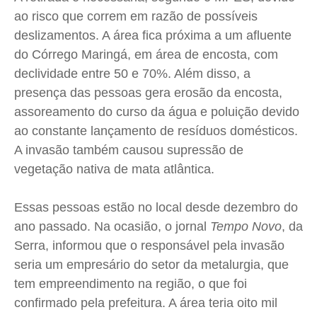
ao risco que correm em razão de possíveis
Contato
Contato
Contato
Contato
deslizamentos. A área fica próxima a um afluente
Anuncie
Anuncie
Anuncie
Anuncie
do Córrego Maringá, em área de encosta, com
declividade entre 50 e 70%. Além disso, a
Termos de Uso
Termos de Uso
Termos de Uso
Termos de Uso
presença das pessoas gera erosão da encosta,
Privacidade
Privacidade
Privacidade
Privacidade
assoreamento do curso da água e poluição devido
ao constante lançamento de resíduos domésticos.
A invasão também causou supressão de
vegetação nativa de mata atlântica.
Essas pessoas estão no local desde dezembro do
ano passado. Na ocasião, o jornal
Tempo Novo
, da
Serra, informou que o responsável pela invasão
seria um empresário do setor da metalurgia, que
tem empreendimento na região, o que foi
confirmado pela prefeitura. A área teria oito mil