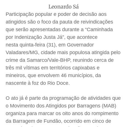
Publicidade Legal
Publicidade Legal
Publicidade Legal
Publicidade Legal
Leonardo Sá
Anuncie
Anuncie
Anuncie
Anuncie
Participação popular e poder de decisão aos
atingidos são o foco da pauta de reivindicações
que serão apresentadas durante a “Caminhada
Quem Somos
Quem Somos
Quem Somos
Quem Somos
por Indenização Justa Já”, que acontece
Expediente
Expediente
Expediente
Expediente
nesta quinta-feira (31), em Governador
Contato
Contato
Contato
Contato
Valadares/MG, cidade mais populosa atingida pelo
Anuncie
Anuncie
Anuncie
Anuncie
crime da Samarco/Vale-BHP, reunindo cerca de
três mil vítimas em territórios capixabas e
Termos de Uso
Termos de Uso
Termos de Uso
Termos de Uso
mineiros, que envolvem 46 municípios, da
Privacidade
Privacidade
Privacidade
Privacidade
nascente à foz do Rio Doce.
O ato já é parte da programação de atividades que
o Movimento dos Atingidos por Barragens (MAB)
organiza para marcar os oito anos do rompimento
da Barragem de Fundão, ocorrido em cinco de