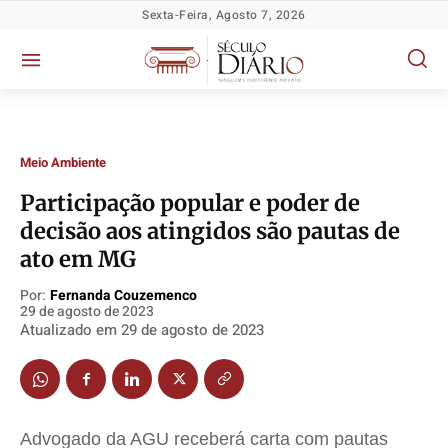
Sexta-Feira, Agosto 7, 2026
Meio Ambiente
Participação popular e poder de
decisão aos atingidos são pautas de
ato em MG
Por:
Fernanda Couzemenco
29 de agosto de 2023
Atualizado em
29 de agosto de 2023
Política
Política
Política
Política
Socioeconômicas
Socioeconômicas
Socioeconômicas
Socioeconômicas
TV Século
TV Século
TV Século
TV Século
Advogado da AGU receberá carta com pautas
Justiça
Justiça
Justiça
Justiça