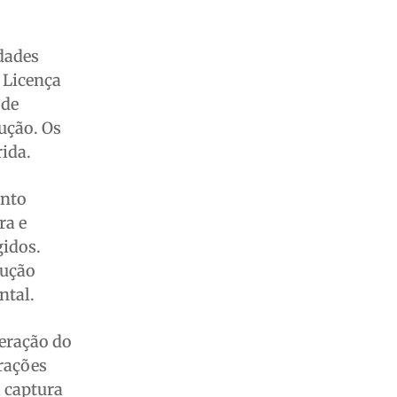
dades
 Licença
 de
ução. Os
ida.
ento
ra e
gidos.
lução
ntal.
eração do
rações
 captura