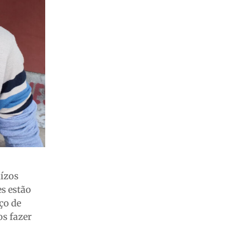
uízos
es estão
ço de
os fazer