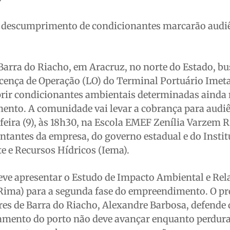
e descumprimento de condicionantes marcarão audi
 Barra do Riacho, em Aracruz, no norte do Estado, b
icença de Operação (LO) do Terminal Portuário Imet
ir condicionantes ambientais determinadas ainda n
ento. A comunidade vai levar a cobrança para audi
feira (9), às 18h30, na Escola EMEF Zenília Varzem R
ntantes da empresa, do governo estadual e do Instit
e e Recursos Hídricos (Iema).
eve apresentar o Estudo de Impacto Ambiental e Rela
ima) para a segunda fase do empreendimento. O pr
es de Barra do Riacho, Alexandre Barbosa, defende 
amento do porto não deve avançar enquanto perdur