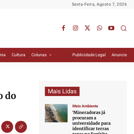
Sexta-Feira, Agosto 7, 2026
mia
Cultura
Colunas
Publicidade Legal
Anuncie
Mais Lidas
o do
Meio Ambiente
‘Mineradoras já
procuram a
universidade para
identificar terras