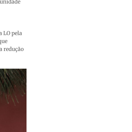
munidade
a LO pela
que
la redução