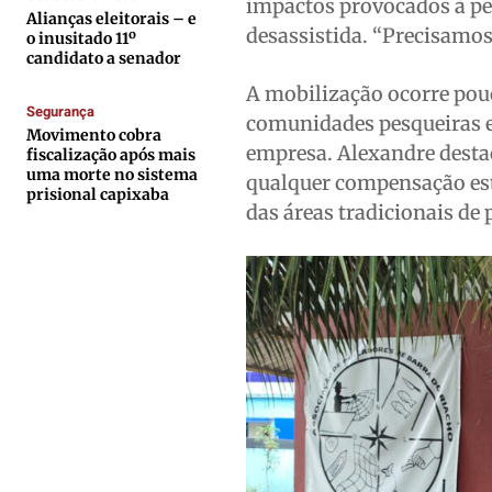
impactos provocados à pe
Quem Somos
Quem Somos
Quem Somos
Quem Somos
Alianças eleitorais – e
desassistida. “Precisamos
o inusitado 11º
Expediente
Expediente
Expediente
Expediente
candidato a senador
Contato
Contato
Contato
Contato
A mobilização ocorre pou
Segurança
Anuncie
Anuncie
Anuncie
Anuncie
comunidades pesqueiras e
Movimento cobra
empresa. Alexandre destac
fiscalização após mais
uma morte no sistema
qualquer compensação este
Termos de Uso
Termos de Uso
Termos de Uso
Termos de Uso
prisional capixaba
das áreas tradicionais de 
Privacidade
Privacidade
Privacidade
Privacidade