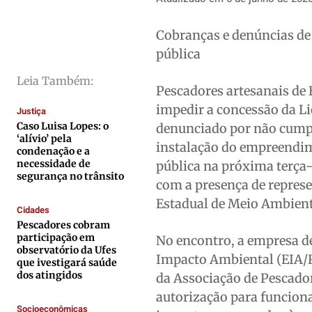
Saúde
Saúde
Saúde
Saúde
Cobranças e denúncias d
Cidades
Cidades
Cidades
Cidades
pública
Direitos
Direitos
Direitos
Direitos
Leia Também:
Economia
Economia
Economia
Economia
Pescadores artesanais de
Cultura
Cultura
Cultura
Cultura
impedir a concessão da L
Justiça
Colunas
Colunas
Colunas
Colunas
Caso Luisa Lopes: o
denunciado por não cumpr
‘alívio’ pela
instalação do empreendim
Caetano Roque
Caetano Roque
Caetano Roque
Caetano Roque
condenação e a
necessidade de
pública na próxima terça-
Gustavo Bastos
Gustavo Bastos
Gustavo Bastos
Gustavo Bastos
segurança no trânsito
com a presença de represe
Jr Mignone (in memorian)
Jr Mignone (in memorian)
Jr Mignone (in memorian)
Jr Mignone (in memorian)
Estadual de Meio Ambient
Cidades
Wanda Sily
Wanda Sily
Wanda Sily
Wanda Sily
Pescadores cobram
participação em
No encontro, a empresa d
observatório da Ufes
Publicidade Legal
Publicidade Legal
Publicidade Legal
Publicidade Legal
Impacto Ambiental (EIA/R
que ivestigará saúde
dos atingidos
Anuncie
Anuncie
Anuncie
Anuncie
da Associação de Pescador
autorização para funcion
Socioeconômicas