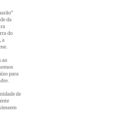
marão”
ade da
ira
rra do
, a
ame.
s ao
 somos
uízo para
dre.
unidade de
gente
 viessem