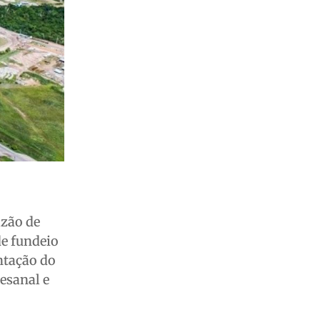
azão de
de fundeio
ntação do
tesanal e