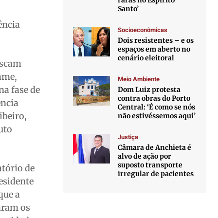
raras no Espírito
Santo’
ência
Socioeconômicas
Dois resistentes – e os
espaços em aberto no
cenário eleitoral
uscam
ame,
Meio Ambiente
a fase de
Dom Luiz protesta
contra obras do Porto
ência
Central: ‘É como se nós
ibeiro,
não estivéssemos aqui’
uto
Justiça
Câmara de Anchieta é
alvo de ação por
suposto transporte
tório de
irregular de pacientes
esidente
que a
aram os