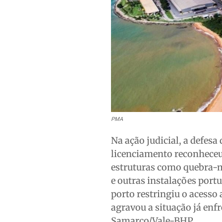
PMA
Na ação judicial, a defes
licenciamento reconheceu 
estruturas como quebra-ma
e outras instalações port
porto restringiu o acesso 
agravou a situação já enf
Samarco/Vale-BHP.