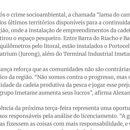
ós o crime socioambiental, a chamada “lama do ca
os últimos territórios disponíveis para a continuid
gião, onde a instalação de empreendimentos da cade
tirou o espaço pesqueiro. Entre Barra do Riacho e Ba
 quilômetros pelo litoral, estão instalados o Portocel
eatrium (Jurong), além do Terminal Industrial Imet
derança reforça que as comunidades não são contrária
co da região. “Não somos contra o progresso, mas
lidade da cadeia produtiva da pesca e jogar esse prej
rupo Imetame aumenta seus lucros”, afirma Alexan
iência da próxima terça-feira representa uma oport
aos responsáveis pela análise do licenciamento. “A 
as fizessem as coisas com mais responsabilidade, e