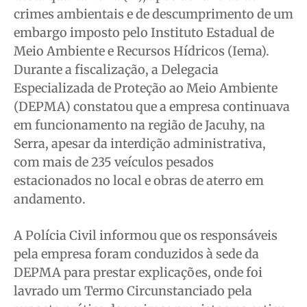
Anuncie
Anuncie
Anuncie
Anuncie
crimes ambientais e de descumprimento de um
embargo imposto pelo Instituto Estadual de
Quem Somos
Quem Somos
Quem Somos
Quem Somos
Meio Ambiente e Recursos Hídricos (Iema).
Durante a fiscalização, a Delegacia
Expediente
Expediente
Expediente
Expediente
Especializada de Proteção ao Meio Ambiente
Contato
Contato
Contato
Contato
(DEPMA) constatou que a empresa continuava
Anuncie
Anuncie
Anuncie
Anuncie
em funcionamento na região de Jacuhy, na
Serra, apesar da interdição administrativa,
Termos de Uso
Termos de Uso
Termos de Uso
Termos de Uso
com mais de 235 veículos pesados
Privacidade
Privacidade
Privacidade
Privacidade
estacionados no local e obras de aterro em
andamento.
A Polícia Civil informou que os responsáveis
pela empresa foram conduzidos à sede da
DEPMA para prestar explicações, onde foi
lavrado um Termo Circunstanciado pela