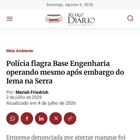
Domingo, Agosto 9, 2026
Meio Ambiente
Polícia flagra Base Engenharia
operando mesmo após embargo do
Iema na Serra
Por:
Mariah Friedrich
2 de julho de 2026
Política
Política
Política
Política
Atualizado em
4 de julho de 2026
Socioeconômicas
Socioeconômicas
Socioeconômicas
Socioeconômicas
TV Século
TV Século
TV Século
TV Século
Justiça
Justiça
Justiça
Justiça
Empresa denunciada por aterrar mangue foi
Educação
Educação
Educação
Educação