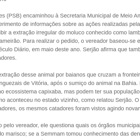
es (PSB) encaminhou à Secretaria Municipal de Meio A
rimento de informações sobre as ações realizadas pela 
oibir a extração irregular do moluco conhecido como lam
Lameirão. Para realizar o pedido, o vereador baseou-se 
éculo Diário, em maio deste ano. Serjão afirma que ta
adores.
xtração desse animal por baianos que cruzam a frontei
nguezais de Vitória, após o sumiço do animal na Bahia.
no ecossistema capixaba, mas podem ter sua população
mo aconteceu no estado vizinho, como relatou Serjão. O
radores, os mesmos catadores foram vistos agindo nova
elo vereador, ele questiona quais os órgãos municipa
a do marisco; se a Semmam tomou conhecimento das den