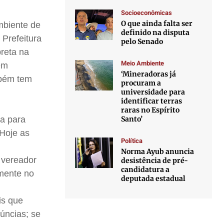
Socioeconômicas
O que ainda falta ser
mbiente de
definido na disputa
Prefeitura
pelo Senado
breta na
Meio Ambiente
em
‘Mineradoras já
mbém tem
procuram a
universidade para
identificar terras
raras no Espírito
Santo’
ra para
 Hoje as
Política
Norma Ayub anuncia
 vereador
desistência de pré-
candidatura a
mente no
deputada estadual
is que
úncias; se