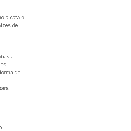
mo a cata é
aízes de
abas a
 os
 forma de
para
o