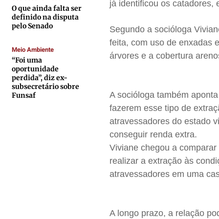
Contato
Contato
Contato
Contato
já identificou os catadores,
O que ainda falta ser
Anuncie
Anuncie
Anuncie
Anuncie
definido na disputa
pelo Senado
Segundo a socióloga Viviane
feita, com uso de enxadas 
Termos de Uso
Termos de Uso
Termos de Uso
Termos de Uso
Meio Ambiente
árvores e a cobertura areno
“Foi uma
Privacidade
Privacidade
Privacidade
Privacidade
oportunidade
perdida”, diz ex-
subsecretário sobre
A socióloga também aponta 
Funsaf
fazerem esse tipo de extraç
atravessadores do estado v
conseguir renda extra.
Viviane chegou a comparar 
realizar a extração às cond
atravessadores em uma casa
A longo prazo, a relação p