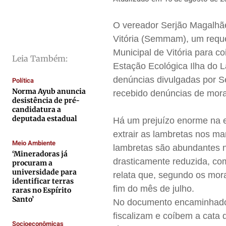
Direitos
Direitos
Direitos
Direitos
Economia
Economia
Economia
Economia
O vereador Serjão Magalhã
Vitória (Semmam), um reque
Cultura
Cultura
Cultura
Cultura
Municipal de Vitória para c
Colunas
Colunas
Colunas
Colunas
Leia Também:
Estação Ecológica Ilha do 
Caetano Roque
Caetano Roque
Caetano Roque
Caetano Roque
denúncias divulgadas por S
Política
Gustavo Bastos
Gustavo Bastos
Gustavo Bastos
Gustavo Bastos
Norma Ayub anuncia
recebido denúncias de mor
desistência de pré-
Jr Mignone (in memorian)
Jr Mignone (in memorian)
Jr Mignone (in memorian)
Jr Mignone (in memorian)
candidatura a
Wanda Sily
Wanda Sily
Wanda Sily
Wanda Sily
deputada estadual
Há um prejuízo enorme na e
extrair as lambretas nos ma
Meio Ambiente
lambretas são abundantes 
Publicidade Legal
Publicidade Legal
Publicidade Legal
Publicidade Legal
‘Mineradoras já
drasticamente reduzida, co
procuram a
Anuncie
Anuncie
Anuncie
Anuncie
universidade para
relata que, segundo os mo
identificar terras
fim do mês de julho.
raras no Espírito
Quem Somos
Quem Somos
Quem Somos
Quem Somos
Santo’
No documento encaminhado p
Expediente
Expediente
Expediente
Expediente
fiscalizam e coíbem a cat
Socioeconômicas