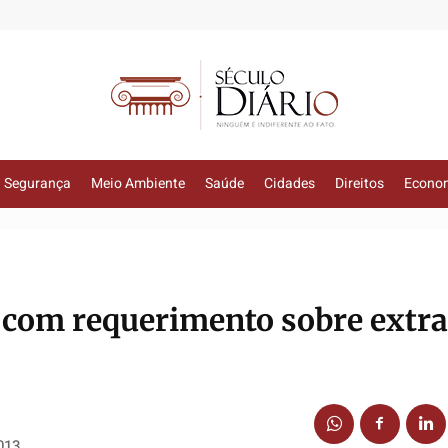
Segurança
Meio Ambiente
Saúde
Cidades
Direitos
Econo
 com requerimento sobre extr
013