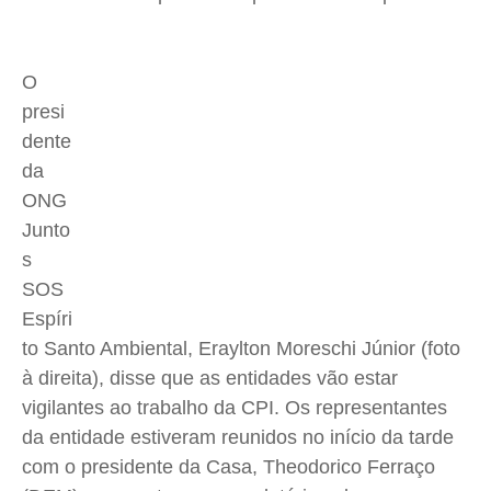
Quem Somos
Quem Somos
Quem Somos
Quem Somos
O
Expediente
Expediente
Expediente
Expediente
presi
Contato
Contato
Contato
Contato
dente
Anuncie
Anuncie
Anuncie
Anuncie
da
ONG
Termos de Uso
Termos de Uso
Termos de Uso
Termos de Uso
Junto
Privacidade
Privacidade
Privacidade
Privacidade
s
SOS
Espíri
to Santo Ambiental, Eraylton Moreschi Júnior (foto
à direita), disse que as entidades vão estar
vigilantes ao trabalho da CPI. Os representantes
da entidade estiveram reunidos no início da tarde
com o presidente da Casa, Theodorico Ferraço