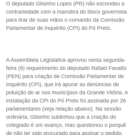
O deputado Gilsinho Lopes (PR) não escondeu a
Meio Ambiente
Meio Ambiente
Meio Ambiente
Meio Ambiente
contrariedade com a manobra do bloco governista
Saúde
Saúde
Saúde
Saúde
para tirar de suas mãos o comando da Comissão
Cidades
Cidades
Cidades
Cidades
Parlamentar de Inquérito (CPI) do Pó Preto.
Direitos
Direitos
Direitos
Direitos
Economia
Economia
Economia
Economia
Cultura
Cultura
Cultura
Cultura
A Assembleia Legislativa aprovou nesta segunda-
Colunas
Colunas
Colunas
Colunas
feira (9) requerimento do deputado Rafael Favatto
Caetano Roque
Caetano Roque
Caetano Roque
Caetano Roque
(PEN) para criação de Comissão Parlamentar de
Gustavo Bastos
Gustavo Bastos
Gustavo Bastos
Gustavo Bastos
Inquérito (CPI), que irá apurar as denúncias de
poluição do ar nos municípios da Grande Vitória. A
Jr Mignone (in memorian)
Jr Mignone (in memorian)
Jr Mignone (in memorian)
Jr Mignone (in memorian)
instalação da CPI do Pó Preto foi assinada por 26
Wanda Sily
Wanda Sily
Wanda Sily
Wanda Sily
parlamentares (veja relação abaixo). Na sessão
ordinária, Gilsinho sublinhou que a criação do
Publicidade Legal
Publicidade Legal
Publicidade Legal
Publicidade Legal
colegiado é um avanço, mas questionou o porquê
Anuncie
Anuncie
Anuncie
Anuncie
de não ter sido procurado para assinar o pedido.