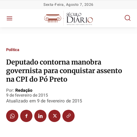
Sexta-Feira, Agosto 7, 2026
Política
Deputado contorna manobra
governista para conquistar assento
na CPI do Pó Preto
Por:
Redação
Política
Política
Política
Política
9 de fevereiro de 2015
Socioeconômicas
Socioeconômicas
Socioeconômicas
Socioeconômicas
Atualizado em
9 de fevereiro de 2015
TV Século
TV Século
TV Século
TV Século
Justiça
Justiça
Justiça
Justiça
Educação
Educação
Educação
Educação
Segurança
Segurança
Segurança
Segurança