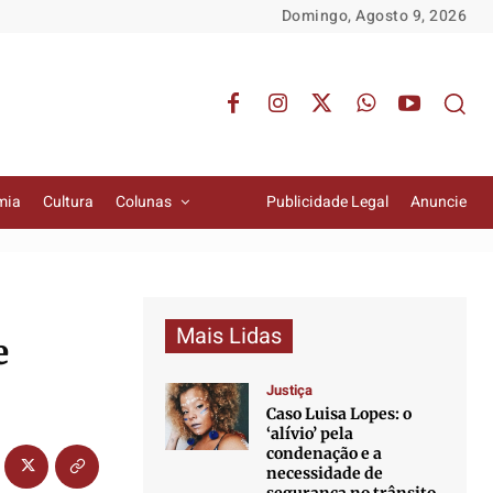
Domingo, Agosto 9, 2026
mia
Cultura
Colunas
Publicidade Legal
Anuncie
Mais Lidas
e
Justiça
Caso Luisa Lopes: o
‘alívio’ pela
condenação e a
necessidade de