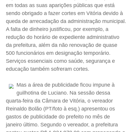
Cidades
Cidades
Cidades
Cidades
em todas as suas aparições públicas que está
sendo obrigado a fazer cortes em Vitória devido à
Direitos
Direitos
Direitos
Direitos
queda de arrecadação da administração municipal.
Economia
Economia
Economia
Economia
A falta de dinheiro justificou, por exemplo, a
Cultura
Cultura
Cultura
Cultura
redução do horário de expediente administrativo
Colunas
Colunas
Colunas
Colunas
da prefeitura, além da não renovação de quase
Caetano Roque
Caetano Roque
Caetano Roque
Caetano Roque
500 funcionários em designação temporário.
Gustavo Bastos
Gustavo Bastos
Gustavo Bastos
Gustavo Bastos
Serviços essenciais como saúde, segurança e
Jr Mignone (in memorian)
Jr Mignone (in memorian)
Jr Mignone (in memorian)
Jr Mignone (in memorian)
educação também sofreram cortes.
Wanda Sily
Wanda Sily
Wanda Sily
Wanda Sily
Mas a área de publicidade ficou impune à
guilhotina de Luciano. Na sessão dessa
Publicidade Legal
Publicidade Legal
Publicidade Legal
Publicidade Legal
quarta-feira da Câmara de Vitória, o vereador
Anuncie
Anuncie
Anuncie
Anuncie
Reinaldo Bolão (PT/foto à esq.) apresentou os
gastos de publicidade do prefeito no mês de
Quem Somos
Quem Somos
Quem Somos
Quem Somos
janeiro último. Segundo o vereador, a prefeitura
Expediente
Expediente
Expediente
Expediente