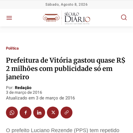
Sábado, Agosto 8, 2026
Política
Prefeitura de Vitória gastou quase R$
Política
Política
Política
Política
2 milhões com publicidade só em
Socioeconômicas
Socioeconômicas
Socioeconômicas
Socioeconômicas
janeiro
TV Século
TV Século
TV Século
TV Século
Por:
Redação
3 de março de 2016
Justiça
Justiça
Justiça
Justiça
Atualizado em
3 de março de 2016
Educação
Educação
Educação
Educação
Segurança
Segurança
Segurança
Segurança
Meio Ambiente
Meio Ambiente
Meio Ambiente
Meio Ambiente
Saúde
Saúde
Saúde
Saúde
O prefeito Luciano Rezende (PPS) tem repetido