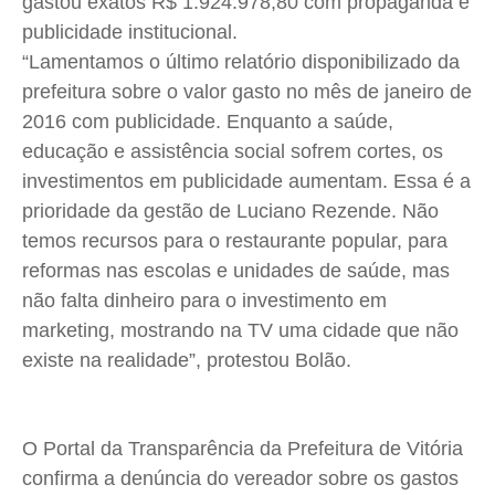
gastou exatos R$ 1.924.978,80 com propaganda e
publicidade institucional.
Contato
Contato
Contato
Contato
“Lamentamos o último relatório disponibilizado da
Anuncie
Anuncie
Anuncie
Anuncie
prefeitura sobre o valor gasto no mês de janeiro de
2016 com publicidade. Enquanto a saúde,
Termos de Uso
Termos de Uso
Termos de Uso
Termos de Uso
educação e assistência social sofrem cortes, os
Privacidade
Privacidade
Privacidade
Privacidade
investimentos em publicidade aumentam. Essa é a
prioridade da gestão de Luciano Rezende. Não
temos recursos para o restaurante popular, para
reformas nas escolas e unidades de saúde, mas
não falta dinheiro para o investimento em
marketing, mostrando na TV uma cidade que não
existe na realidade”, protestou Bolão.
O Portal da Transparência da Prefeitura de Vitória
confirma a denúncia do vereador sobre os gastos