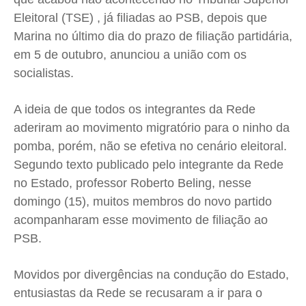
Expediente
Expediente
Expediente
Expediente
Eleitoral (TSE) , já filiadas ao PSB, depois que
Contato
Contato
Contato
Contato
Marina no último dia do prazo de filiação partidária,
Anuncie
Anuncie
Anuncie
Anuncie
em 5 de outubro, anunciou a união com os
socialistas.
Termos de Uso
Termos de Uso
Termos de Uso
Termos de Uso
A ideia de que todos os integrantes da Rede
Privacidade
Privacidade
Privacidade
Privacidade
aderiram ao movimento migratório para o ninho da
pomba, porém, não se efetiva no cenário eleitoral.
Segundo texto publicado pelo integrante da Rede
no Estado, professor Roberto Beling, nesse
domingo (15), muitos membros do novo partido
acompanharam esse movimento de filiação ao
PSB.
Movidos por divergências na condução do Estado,
entusiastas da Rede se recusaram a ir para o