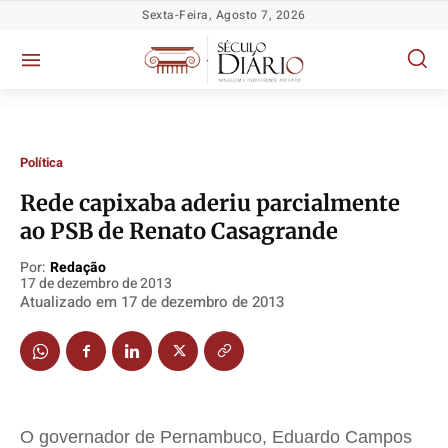
Sexta-Feira, Agosto 7, 2026
Política
Rede capixaba aderiu parcialmente
Política
Política
Política
Política
ao PSB de Renato Casagrande
Socioeconômicas
Socioeconômicas
Socioeconômicas
Socioeconômicas
Por:
Redação
17 de dezembro de 2013
TV Século
TV Século
TV Século
TV Século
Atualizado em
17 de dezembro de 2013
Justiça
Justiça
Justiça
Justiça
Educação
Educação
Educação
Educação
Segurança
Segurança
Segurança
Segurança
Meio Ambiente
Meio Ambiente
Meio Ambiente
Meio Ambiente
O governador de Pernambuco, Eduardo Campos
Saúde
Saúde
Saúde
Saúde