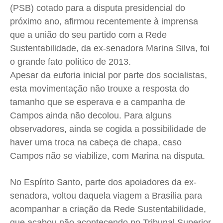
(PSB) cotado para a disputa presidencial do
Cidades
Cidades
Cidades
Cidades
próximo ano, afirmou recentemente à imprensa
Direitos
Direitos
Direitos
Direitos
que a união do seu partido com a Rede
Economia
Economia
Economia
Economia
Sustentabilidade, da ex-senadora Marina Silva, foi
Cultura
Cultura
Cultura
Cultura
o grande fato político de 2013.
Colunas
Colunas
Colunas
Colunas
Apesar da euforia inicial por parte dos socialistas,
Caetano Roque
Caetano Roque
Caetano Roque
Caetano Roque
esta movimentação não trouxe a resposta do
tamanho que se esperava e a campanha de
Gustavo Bastos
Gustavo Bastos
Gustavo Bastos
Gustavo Bastos
Campos ainda não decolou. Para alguns
Jr Mignone (in memorian)
Jr Mignone (in memorian)
Jr Mignone (in memorian)
Jr Mignone (in memorian)
observadores, ainda se cogida a possibilidade de
Wanda Sily
Wanda Sily
Wanda Sily
Wanda Sily
haver uma troca na cabeça de chapa, caso
Campos não se viabilize, com Marina na disputa.
Publicidade Legal
Publicidade Legal
Publicidade Legal
Publicidade Legal
Anuncie
Anuncie
Anuncie
Anuncie
No Espírito Santo, parte dos apoiadores da ex-
senadora, voltou daquela viagem a Brasília para
acompanhar a criação da Rede Sustentabilidade,
Quem Somos
Quem Somos
Quem Somos
Quem Somos
que acabou não acontecendo no Tribunal Superior