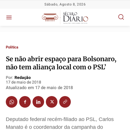
Sábado, Agosto 8, 2026
Política
Se não abrir espaço para Bolsonaro,
Política
Política
Política
Política
não tem aliança local com o PSL’
Socioeconômicas
Socioeconômicas
Socioeconômicas
Socioeconômicas
TV Século
TV Século
TV Século
TV Século
Por:
Redação
17 de maio de 2018
Justiça
Justiça
Justiça
Justiça
Atualizado em
17 de maio de 2018
Educação
Educação
Educação
Educação
Segurança
Segurança
Segurança
Segurança
Meio Ambiente
Meio Ambiente
Meio Ambiente
Meio Ambiente
Deputado federal recém-filiado ao PSL, Carlos
Saúde
Saúde
Saúde
Saúde
Manato é o coordenador da campanha do
Cidades
Cidades
Cidades
Cidades