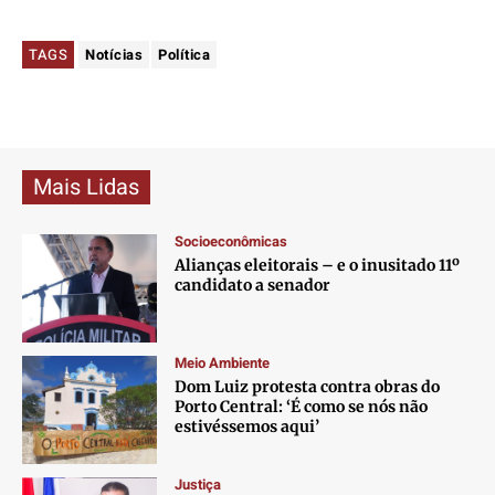
Contato
Contato
Contato
Contato
Anuncie
Anuncie
Anuncie
Anuncie
TAGS
Notícias
Política
Termos de Uso
Termos de Uso
Termos de Uso
Termos de Uso
Privacidade
Privacidade
Privacidade
Privacidade
Mais Lidas
Socioeconômicas
Alianças eleitorais – e o inusitado 11º
candidato a senador
Meio Ambiente
Dom Luiz protesta contra obras do
Porto Central: ‘É como se nós não
estivéssemos aqui’
Justiça