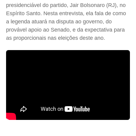
presidenciável do partido, Jair Bolsonaro (RJ), no
Direitos
Direitos
Direitos
Direitos
Espírito Santo. Nesta entrevista, ela fala de como
Economia
Economia
Economia
Economia
a legenda atuará na disputa ao governo, do
Cultura
Cultura
Cultura
Cultura
provável apoio ao Senado, e da expectativa para
Colunas
Colunas
Colunas
Colunas
as proporcionais nas eleições deste ano.
Caetano Roque
Caetano Roque
Caetano Roque
Caetano Roque
Gustavo Bastos
Gustavo Bastos
Gustavo Bastos
Gustavo Bastos
Jr Mignone (in memorian)
Jr Mignone (in memorian)
Jr Mignone (in memorian)
Jr Mignone (in memorian)
Wanda Sily
Wanda Sily
Wanda Sily
Wanda Sily
Publicidade Legal
Publicidade Legal
Publicidade Legal
Publicidade Legal
Anuncie
Anuncie
Anuncie
Anuncie
Quem Somos
Quem Somos
Quem Somos
Quem Somos
Expediente
Expediente
Expediente
Expediente