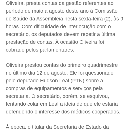
Oliveira, presta contas da gestão referentes ao
Cidades
Cidades
Cidades
Cidades
período de maio a agosto deste ano à Comissão
Direitos
Direitos
Direitos
Direitos
de Saúde da Assembleia nesta sexta-feira (2), às 9
Economia
Economia
Economia
Economia
horas. Com dificuldade de interlocução com o
Cultura
Cultura
Cultura
Cultura
secretário, os deputados devem repetir a última
Colunas
Colunas
Colunas
Colunas
prestação de contas. À ocasião Oliveira foi
Caetano Roque
Caetano Roque
Caetano Roque
Caetano Roque
cobrado pelos parlamentares.
Gustavo Bastos
Gustavo Bastos
Gustavo Bastos
Gustavo Bastos
Oliveira prestou contas do primeiro quadrimestre
Jr Mignone (in memorian)
Jr Mignone (in memorian)
Jr Mignone (in memorian)
Jr Mignone (in memorian)
no último dia 12 de agosto. Ele foi questionado
Wanda Sily
Wanda Sily
Wanda Sily
Wanda Sily
pelo deputado Hudson Leal (PTN) sobre a
compras de equipamentos e serviços pela
Publicidade Legal
Publicidade Legal
Publicidade Legal
Publicidade Legal
secretaria. O secretário, porém, se esquivou,
Anuncie
Anuncie
Anuncie
Anuncie
tentando colar em Leal a ideia de que ele estaria
defendendo o interesse dos médicos cooperados.
Quem Somos
Quem Somos
Quem Somos
Quem Somos
À época, o titular da Secretaria de Estado da