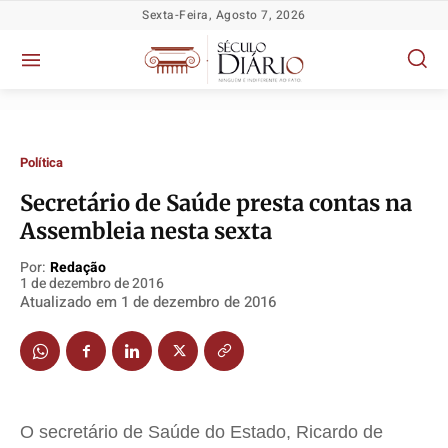
Sexta-Feira, Agosto 7, 2026
Política
Secretário de Saúde presta contas na
Política
Política
Política
Política
Assembleia nesta sexta
Socioeconômicas
Socioeconômicas
Socioeconômicas
Socioeconômicas
Por:
Redação
TV Século
TV Século
TV Século
TV Século
1 de dezembro de 2016
Atualizado em
1 de dezembro de 2016
Justiça
Justiça
Justiça
Justiça
Educação
Educação
Educação
Educação
Segurança
Segurança
Segurança
Segurança
Meio Ambiente
Meio Ambiente
Meio Ambiente
Meio Ambiente
O secretário de Saúde do Estado, Ricardo de
Saúde
Saúde
Saúde
Saúde