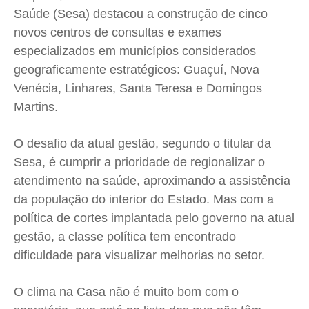
Expediente
Expediente
Expediente
Expediente
Saúde (Sesa) destacou a construção de cinco
Contato
Contato
Contato
Contato
novos centros de consultas e exames
Anuncie
Anuncie
Anuncie
Anuncie
especializados em municípios considerados
geograficamente estratégicos: Guaçuí, Nova
Venécia, Linhares, Santa Teresa e Domingos
Termos de Uso
Termos de Uso
Termos de Uso
Termos de Uso
Martins.
Privacidade
Privacidade
Privacidade
Privacidade
O desafio da atual gestão, segundo o titular da
Sesa, é cumprir a prioridade de regionalizar o
atendimento na saúde, aproximando a assistência
da população do interior do Estado. Mas com a
política de cortes implantada pelo governo na atual
gestão, a classe política tem encontrado
dificuldade para visualizar melhorias no setor.
O clima na Casa não é muito bom com o