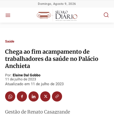
Domingo, Agosto 9, 2026
Saúde
Chega ao fim acampamento de
trabalhadores da saúde no Palácio
Anchieta
Política
Política
Política
Política
Por:
Elaine Dal Gobbo
11 de julho de 2023
Socioeconômicas
Socioeconômicas
Socioeconômicas
Socioeconômicas
Atualizado em
11 de julho de 2023
TV Século
TV Século
TV Século
TV Século
Justiça
Justiça
Justiça
Justiça
Educação
Educação
Educação
Educação
Segurança
Segurança
Segurança
Segurança
Gestão de Renato Casagrande