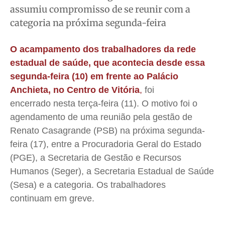
assumiu compromisso de se reunir com a
Meio Ambiente
Meio Ambiente
Meio Ambiente
Meio Ambiente
categoria na próxima segunda-feira
Saúde
Saúde
Saúde
Saúde
Cidades
Cidades
Cidades
Cidades
O acampamento dos trabalhadores da rede
Direitos
Direitos
Direitos
Direitos
estadual de saúde, que acontecia desde essa
Economia
Economia
Economia
Economia
segunda-feira (10) em frente ao Palácio
Cultura
Cultura
Cultura
Cultura
Anchieta, no Centro de Vitória
,
foi
Colunas
Colunas
Colunas
Colunas
encerrado nesta terça-feira (11). O motivo foi o
agendamento de uma reunião pela gestão de
Caetano Roque
Caetano Roque
Caetano Roque
Caetano Roque
Renato Casagrande (PSB) na próxima segunda-
Gustavo Bastos
Gustavo Bastos
Gustavo Bastos
Gustavo Bastos
feira (17), entre a Procuradoria Geral do Estado
Jr Mignone (in memorian)
Jr Mignone (in memorian)
Jr Mignone (in memorian)
Jr Mignone (in memorian)
(PGE), a Secretaria de Gestão e Recursos
Wanda Sily
Wanda Sily
Wanda Sily
Wanda Sily
Humanos (Seger), a Secretaria Estadual de Saúde
(Sesa) e a categoria. Os trabalhadores
Publicidade Legal
Publicidade Legal
Publicidade Legal
Publicidade Legal
continuam em greve.
Anuncie
Anuncie
Anuncie
Anuncie