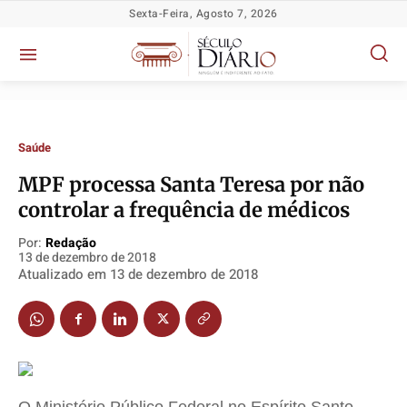
Sexta-Feira, Agosto 7, 2026
Saúde
MPF processa Santa Teresa por não
Política
Política
Política
Política
controlar a frequência de médicos
Socioeconômicas
Socioeconômicas
Socioeconômicas
Socioeconômicas
Por:
Redação
13 de dezembro de 2018
TV Século
TV Século
TV Século
TV Século
Atualizado em
13 de dezembro de 2018
Justiça
Justiça
Justiça
Justiça
Educação
Educação
Educação
Educação
Segurança
Segurança
Segurança
Segurança
Meio Ambiente
Meio Ambiente
Meio Ambiente
Meio Ambiente
Saúde
Saúde
Saúde
Saúde