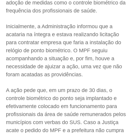
Expediente
Expediente
Expediente
Expediente
adoção de medidas como o controle biométrico da
frequência dos profissionais de saúde.
Contato
Contato
Contato
Contato
Anuncie
Anuncie
Anuncie
Anuncie
Inicialmente, a Administração informou que a
acataria na íntegra e estava realizando licitação
Termos de Uso
Termos de Uso
Termos de Uso
Termos de Uso
para contratar empresa que faria a instalação do
Privacidade
Privacidade
Privacidade
Privacidade
relógio de ponto biométrico. O MPF seguiu
acompanhando a situação e, por fim, houve a
necessidade de ajuizar a ação, uma vez que não
foram acatadas as providências.
A ação pede que, em um prazo de 30 dias, o
controle biométrico do ponto seja implantado e
efetivamente colocado em funcionamento para
profissionais da área de saúde remunerados pelos
municípios com verbas do SUS. Caso a Justiça
acate o pedido do MPF e a prefeitura não cumpra