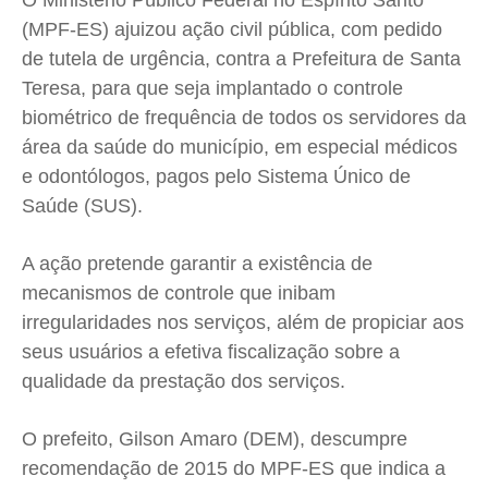
O Ministério Público Federal no Espírito Santo
Cidades
Cidades
Cidades
Cidades
(MPF-ES) ajuizou ação civil pública, com pedido
Direitos
Direitos
Direitos
Direitos
de tutela de urgência, contra a Prefeitura de Santa
Teresa, para que seja implantado o controle
Economia
Economia
Economia
Economia
biométrico de frequência de todos os servidores da
Cultura
Cultura
Cultura
Cultura
área da saúde do município, em especial médicos
Colunas
Colunas
Colunas
Colunas
e odontólogos, pagos pelo Sistema Único de
Caetano Roque
Caetano Roque
Caetano Roque
Caetano Roque
Saúde (SUS).
Gustavo Bastos
Gustavo Bastos
Gustavo Bastos
Gustavo Bastos
Jr Mignone (in memorian)
Jr Mignone (in memorian)
Jr Mignone (in memorian)
Jr Mignone (in memorian)
A ação pretende garantir a existência de
Wanda Sily
Wanda Sily
Wanda Sily
Wanda Sily
mecanismos de controle que inibam
irregularidades nos serviços, além de propiciar aos
seus usuários a efetiva fiscalização sobre a
Publicidade Legal
Publicidade Legal
Publicidade Legal
Publicidade Legal
qualidade da prestação dos serviços.
Anuncie
Anuncie
Anuncie
Anuncie
O prefeito, Gilson Amaro (DEM), descumpre
Quem Somos
Quem Somos
Quem Somos
Quem Somos
recomendação de 2015 do MPF-ES que indica a