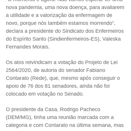
nova pandemia, uma nova doença, para avaliarem
Quem Somos
Quem Somos
Quem Somos
Quem Somos
a utilidade e a valorização da enfermagem de
Expediente
Expediente
Expediente
Expediente
novo, porque nós também estamos morrendo”,
Contato
Contato
Contato
Contato
declara a presidente do Sindicato dos Enfermeiros
Anuncie
Anuncie
Anuncie
Anuncie
do Espírito Santo (Sindienfermeiros-ES), Valeska
Fernandes Morais.
Termos de Uso
Termos de Uso
Termos de Uso
Termos de Uso
Os atos reivindicam a votação do Projeto de Lei
Privacidade
Privacidade
Privacidade
Privacidade
2564/2020, de autoria do senador Fabiano
Contarato (Rede), que, mesmo após conseguir o
apoio de 76 dos 81 senadores, ainda não foi
colocado em votação no Senado.
O presidente da Casa, Rodrigo Pacheco
(DEM/MG), tinha uma reunião marcada com a
categoria e com Contarato na última semana, mas