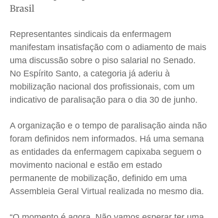
Brasil
Meio Ambiente
Meio Ambiente
Meio Ambiente
Meio Ambiente
Saúde
Saúde
Saúde
Saúde
Representantes sindicais da enfermagem
Cidades
Cidades
Cidades
Cidades
manifestam insatisfação com o adiamento de mais
Direitos
Direitos
Direitos
Direitos
uma discussão sobre o piso salarial no Senado.
Economia
Economia
Economia
Economia
No Espírito Santo, a categoria já aderiu à
Cultura
Cultura
Cultura
Cultura
mobilização nacional dos profissionais, com um
Colunas
Colunas
Colunas
Colunas
indicativo de paralisação para o dia 30 de junho.
Caetano Roque
Caetano Roque
Caetano Roque
Caetano Roque
A organização e o tempo de paralisação ainda não
Gustavo Bastos
Gustavo Bastos
Gustavo Bastos
Gustavo Bastos
foram definidos nem informados. Há uma semana
Jr Mignone (in memorian)
Jr Mignone (in memorian)
Jr Mignone (in memorian)
Jr Mignone (in memorian)
as entidades da enfermagem capixaba seguem o
Wanda Sily
Wanda Sily
Wanda Sily
Wanda Sily
movimento nacional e estão em estado
permanente de mobilização, definido em uma
Assembleia Geral Virtual realizada no mesmo dia.
Publicidade Legal
Publicidade Legal
Publicidade Legal
Publicidade Legal
Anuncie
Anuncie
Anuncie
Anuncie
“O momento é agora. Não vamos esperar ter uma