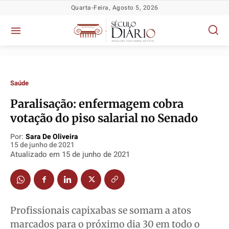
Quarta-Feira, Agosto 5, 2026
Saúde
Paralisação: enfermagem cobra
votação do piso salarial no Senado
Por:
Sara De Oliveira
15 de junho de 2021
Política
Política
Política
Política
Atualizado em
15 de junho de 2021
Socioeconômicas
Socioeconômicas
Socioeconômicas
Socioeconômicas
TV Século
TV Século
TV Século
TV Século
Justiça
Justiça
Justiça
Justiça
Educação
Educação
Educação
Educação
Profissionais capixabas se somam a atos
marcados para o próximo dia 30 em todo o
Segurança
Segurança
Segurança
Segurança