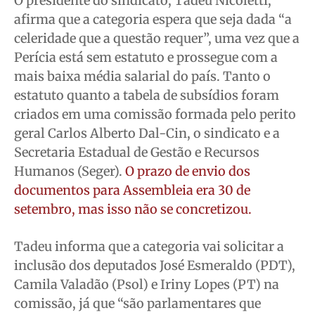
O presidente do sindicato, Tadeu Nicoletti,
afirma que a categoria espera que seja dada “a
Quem Somos
Quem Somos
Quem Somos
Quem Somos
celeridade que a questão requer”, uma vez que a
Expediente
Expediente
Expediente
Expediente
Perícia está sem estatuto e prossegue com a
Contato
Contato
Contato
Contato
mais baixa média salarial do país. Tanto o
Anuncie
Anuncie
Anuncie
Anuncie
estatuto quanto a tabela de subsídios foram
criados em uma comissão formada pelo perito
Termos de Uso
Termos de Uso
Termos de Uso
Termos de Uso
geral Carlos Alberto Dal-Cin, o sindicato e a
Secretaria Estadual de Gestão e Recursos
Privacidade
Privacidade
Privacidade
Privacidade
Humanos (Seger).
O prazo de envio dos
documentos para Assembleia era 30 de
setembro, mas isso não se concretizou.
Tadeu informa que a categoria vai solicitar a
inclusão dos deputados José Esmeraldo (PDT),
Camila Valadão (Psol) e Iriny Lopes (PT) na
comissão, já que “são parlamentares que