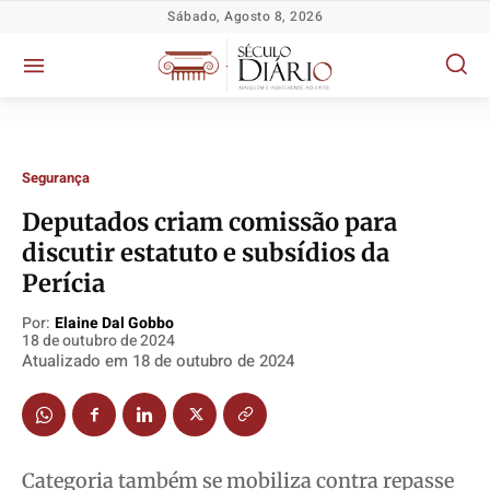
Sábado, Agosto 8, 2026
Segurança
Deputados criam comissão para
discutir estatuto e subsídios da
Perícia
Política
Política
Política
Política
Por:
Elaine Dal Gobbo
Socioeconômicas
Socioeconômicas
Socioeconômicas
Socioeconômicas
18 de outubro de 2024
Atualizado em
18 de outubro de 2024
TV Século
TV Século
TV Século
TV Século
Justiça
Justiça
Justiça
Justiça
Educação
Educação
Educação
Educação
Segurança
Segurança
Segurança
Segurança
Categoria também se mobiliza contra repasse