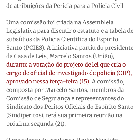
Meio Ambiente
Meio Ambiente
Meio Ambiente
Meio Ambiente
de atribuições da Perícia para a Polícia Civil
Saúde
Saúde
Saúde
Saúde
Uma comissão foi criada na Assembleia
Cidades
Cidades
Cidades
Cidades
Legislativa para discutir o estatuto e a tabela de
Direitos
Direitos
Direitos
Direitos
subsídios da Polícia Científica do Espírito
Economia
Economia
Economia
Economia
Santo (PCIES). A iniciativa partiu do presidente
Cultura
Cultura
Cultura
Cultura
da Casa de Leis, Marcelo Santos (União),
Colunas
Colunas
Colunas
Colunas
durante a votação do projeto de lei que cria o
Caetano Roque
Caetano Roque
Caetano Roque
Caetano Roque
cargo de oficial de investigado de polícia (OIP),
aprovado nessa terça-feira (15)
. A comissão,
Gustavo Bastos
Gustavo Bastos
Gustavo Bastos
Gustavo Bastos
composta por Marcelo Santos, membros da
Jr Mignone (in memorian)
Jr Mignone (in memorian)
Jr Mignone (in memorian)
Jr Mignone (in memorian)
Comissão de Segurança e representantes do
Wanda Sily
Wanda Sily
Wanda Sily
Wanda Sily
Sindicato dos Peritos Oficiais do Espírito Santo
(Sindiperitos), terá sua primeira reunião na
Publicidade Legal
Publicidade Legal
Publicidade Legal
Publicidade Legal
próxima segunda (21).
Anuncie
Anuncie
Anuncie
Anuncie