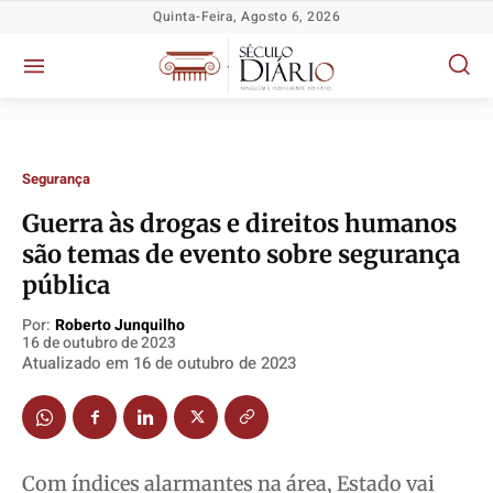
Quinta-Feira, Agosto 6, 2026
Segurança
Guerra às drogas e direitos humanos
são temas de evento sobre segurança
pública
Política
Política
Política
Política
Socioeconômicas
Socioeconômicas
Socioeconômicas
Socioeconômicas
Por:
Roberto Junquilho
16 de outubro de 2023
TV Século
TV Século
TV Século
TV Século
Atualizado em
16 de outubro de 2023
Justiça
Justiça
Justiça
Justiça
Educação
Educação
Educação
Educação
Segurança
Segurança
Segurança
Segurança
Com índices alarmantes na área, Estado vai
Meio Ambiente
Meio Ambiente
Meio Ambiente
Meio Ambiente