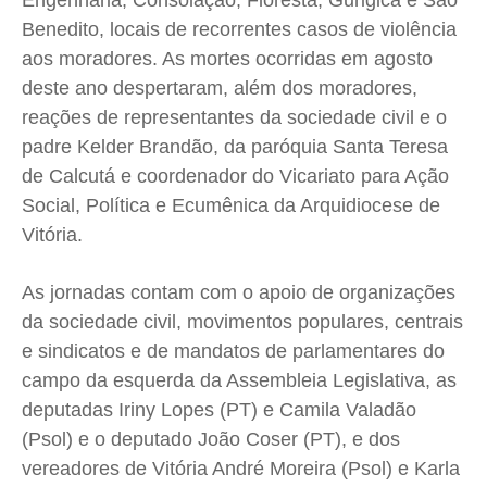
Engenharia, Consolação, Floresta, Gurigica e São
Quem Somos
Quem Somos
Quem Somos
Quem Somos
Benedito, locais de recorrentes casos de violência
Expediente
Expediente
Expediente
Expediente
aos moradores. As mortes ocorridas em agosto
Contato
Contato
Contato
Contato
deste ano despertaram, além dos moradores,
Anuncie
Anuncie
Anuncie
Anuncie
reações de representantes da sociedade civil e o
padre Kelder Brandão, da paróquia Santa Teresa
de Calcutá e coordenador do Vicariato para Ação
Termos de Uso
Termos de Uso
Termos de Uso
Termos de Uso
Social, Política e Ecumênica da Arquidiocese de
Privacidade
Privacidade
Privacidade
Privacidade
Vitória.
As jornadas contam com o apoio de organizações
da sociedade civil, movimentos populares, centrais
e sindicatos e de mandatos de parlamentares do
campo da esquerda da Assembleia Legislativa, as
deputadas Iriny Lopes (PT) e Camila Valadão
(Psol) e o deputado João Coser (PT), e dos
vereadores de Vitória André Moreira (Psol) e Karla