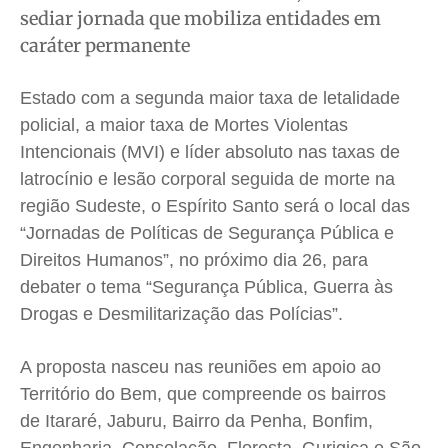
sediar jornada que mobiliza entidades em
Saúde
Saúde
Saúde
Saúde
caráter permanente
Cidades
Cidades
Cidades
Cidades
Direitos
Direitos
Direitos
Direitos
Estado com a segunda maior taxa de letalidade
Economia
Economia
Economia
Economia
policial, a maior taxa de Mortes Violentas
Cultura
Cultura
Cultura
Cultura
Intencionais (MVI) e líder absoluto nas taxas de
Colunas
Colunas
Colunas
Colunas
latrocínio e lesão corporal seguida de morte na
região Sudeste, o Espírito Santo será o local das
Caetano Roque
Caetano Roque
Caetano Roque
Caetano Roque
“Jornadas de Políticas de Segurança Pública e
Gustavo Bastos
Gustavo Bastos
Gustavo Bastos
Gustavo Bastos
Direitos Humanos”, no próximo dia 26, para
Jr Mignone (in memorian)
Jr Mignone (in memorian)
Jr Mignone (in memorian)
Jr Mignone (in memorian)
debater o tema “Segurança Pública, Guerra às
Wanda Sily
Wanda Sily
Wanda Sily
Wanda Sily
Drogas e Desmilitarização das Polícias”.
A proposta nasceu nas reuniões em apoio ao
Publicidade Legal
Publicidade Legal
Publicidade Legal
Publicidade Legal
Território do Bem, que compreende os bairros
Anuncie
Anuncie
Anuncie
Anuncie
de Itararé, Jaburu, Bairro da Penha, Bonfim,