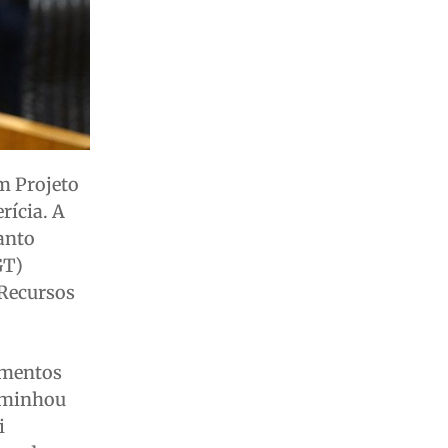
m Projeto
rícia. A
Santo
GT)
 Recursos
umentos
caminhou
i