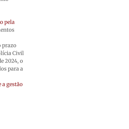
o pela
mentos
o prazo
lícia Civil
de 2024, o
dos para a
 a gestão