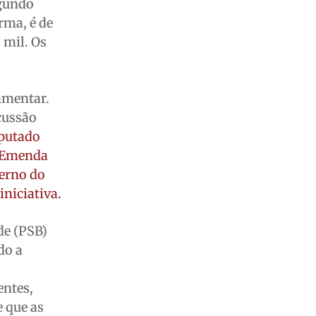
egundo
rma, é de
8 mil. Os
lamentar.
scussão
eputado
e Emenda
verno do
niciativa.
de (PSB)
do a
entes,
e que as