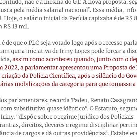
. Contudo, não é a mesma do GT. A nova proposta, s
 busca pela média salarial nacional”. Essa média, info
l. Hoje, o salário inicial da Perícia capixaba é de R$ 
 R$ 13 mil.
a é de que o PLC seja votado logo após o recesso par
am que a iniciativa de Iriny Lopes pode forçar a di
ícia,
assim como aconteceu quando, junto com o d
em 2022, a parlamentar apresentou uma Proposta d
criação da Polícia Científica, após o silêncio do Go
rias mobilizações da categoria para que tomasse a i
 dos parlamentares, recorda Tadeu, Renato Casagran
om substitutivo quase idêntico”. O Estatuto, segun
riny, “dispõe sobre o regime jurídico dos Policiais
rantias, direitos, deveres e regime disciplinar pertin
ância de cargos e dá outras providências”. Estabelec