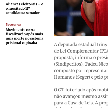
Alianças eleitorais – e
Contato
Contato
Contato
Contato
o inusitado 11º
candidato a senador
Anuncie
Anuncie
Anuncie
Anuncie
Segurança
Movimento cobra
Termos de Uso
Termos de Uso
Termos de Uso
Termos de Uso
fiscalização após mais
Privacidade
Privacidade
Privacidade
Privacidade
uma morte no sistema
prisional capixaba
A deputada estadual Iriny
de Lei Complementar (PLC) 
proposta, informa o presi
(Sindiperitos), Tadeu Nic
composto por representant
Humanos (Seger) e pelo per
O GT foi criado após mob
não avançou mesmo assim
para a Casa de Leis. A pro