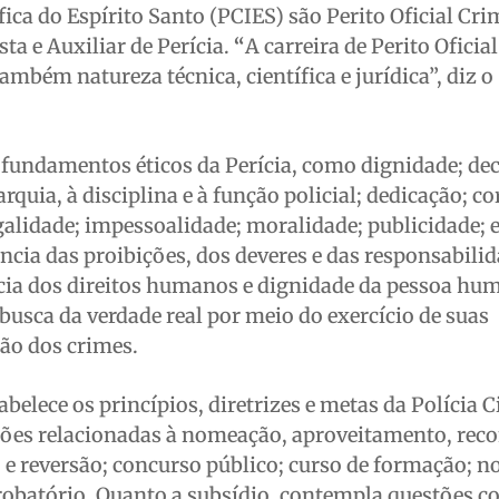
ífica do Espírito Santo (PCIES) são Perito Oficial Cri
ta e Auxiliar de Perícia.
“
A carreira de Perito Oficia
também natureza técnica, científica e jurídica”, diz o
s fundamentos éticos da Perícia, como dignidade; dec
rquia, à disciplina e à função policial; dedicação; co
galidade; impessoalidade; moralidade; publicidade; e
ância das proibições, dos deveres e das responsabili
ncia dos direitos humanos e dignidade da pessoa hu
busca da verdade real por meio do exercício de suas
ção dos crimes.
lece os princípios, diretrizes e metas da Polícia Ci
tões relacionadas à nomeação, aproveitamento, rec
 e reversão; concurso público; curso de formação; 
probatório. Quanto a subsídio, contempla questões 