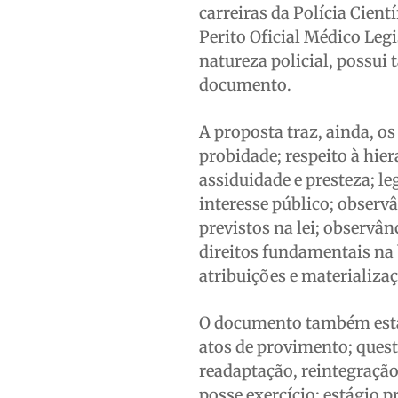
carreiras da Polícia Cient
Perito Oficial Médico Legis
natureza policial, possui 
documento.
A proposta traz, ainda, o
probidade; respeito à hiera
assiduidade e presteza; le
interesse público; observ
previstos na lei; observâ
direitos fundamentais na 
atribuições e materializa
O documento também estabe
atos de provimento; ques
readaptação, reintegração
posse exercício; estágio 