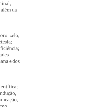
minal,
l além da
oro; zelo;
rtesia;
ficiência;
dades
mana e dos
entífica;
ondução,
nomeação,
como