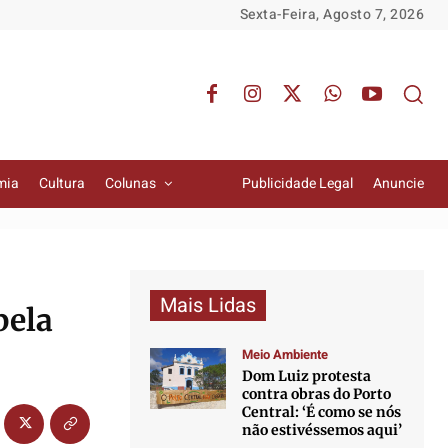
Sexta-Feira, Agosto 7, 2026
mia
Cultura
Colunas
Publicidade Legal
Anuncie
Mais Lidas
bela
Meio Ambiente
Dom Luiz protesta
contra obras do Porto
Central: ‘É como se nós
não estivéssemos aqui’