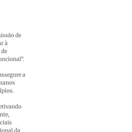
missão de
r à
 de
uncional”.
assegure a
umanos
ípios.
jetivando
nte,
ciais
ional da