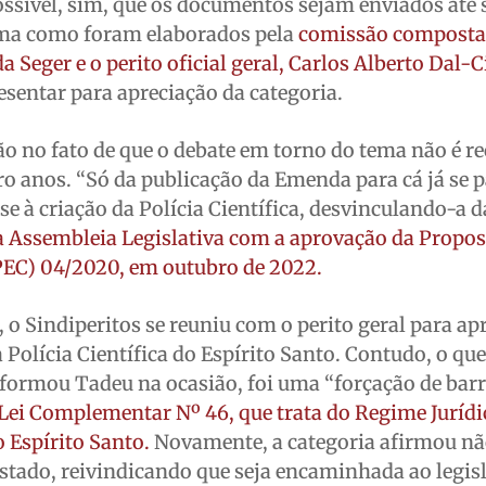
 possível, sim, que os documentos sejam enviados até
orma como foram elaborados pela
comissão composta
a Seger e o perito oficial geral, Carlos Alberto Dal-C
esentar para apreciação da categoria.
o no fato de que o debate em torno do tema não é re
ro anos. “Só da publicação da Emenda para cá já se
-se à criação da Polícia Científica, desvinculando-a d
a Assembleia Legislativa com a aprovação da Propos
EC) 04/2020, em outubro de 2022.
, o Sindiperitos se reuniu com o perito geral para a
 Polícia Científica do Espírito Santo. Contudo, o que
formou Tadeu na ocasião, foi uma “forçação de barr
 Lei Complementar Nº 46, que trata do Regime Juríd
o Espírito Santo.
Novamente, a categoria afirmou não
tado, reivindicando que seja encaminhada ao legisl