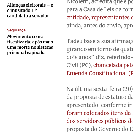
Nicoletti, acredita que é
Contato
Contato
Contato
Contato
Alianças eleitorais – e
para a Casa de Leis da f
o inusitado 11º
Anuncie
Anuncie
Anuncie
Anuncie
candidato a senador
entidade, representantes d
ainda, antes do envio, apr
Segurança
Termos de Uso
Termos de Uso
Termos de Uso
Termos de Uso
Movimento cobra
Tadeu baseia sua afirmaçã
Privacidade
Privacidade
Privacidade
Privacidade
fiscalização após mais
uma morte no sistema
girando em torno de quat
prisional capixaba
dois anos”, diz, referindo
Civil (PC),
chancelada pel
Emenda Constitucional (P
Na última sexta-feira (20)
da proposta de estatuto da
apresentado, conforme in
foram colocados itens da
dos servidores públicos d
proposta do Governo do Es