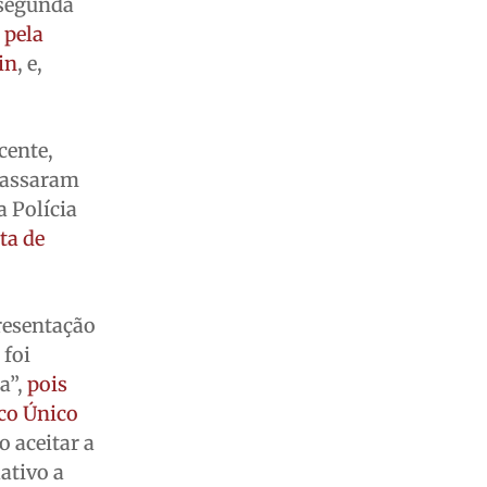
 segunda
 pela
in
, e,
cente,
 passaram
a Polícia
ta de
presentação
 foi
a”,
pois
ico Único
 aceitar a
ativo a