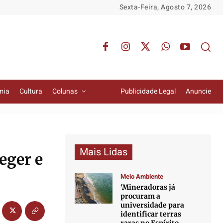
Sexta-Feira, Agosto 7, 2026
mia
Cultura
Colunas
Publicidade Legal
Anuncie
Mais Lidas
eger e
Meio Ambiente
‘Mineradoras já
procuram a
universidade para
identificar terras