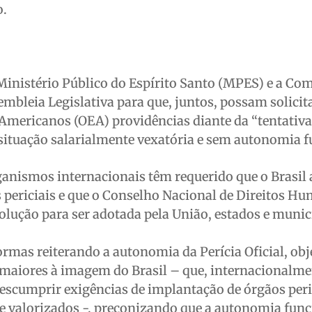
o.
Ministério Público do Espírito Santo (MPES) e a Co
bleia Legislativa para que, juntos, possam solicita
Americanos (OEA) providências diante da “tentativa
situação salarialmente vexatória e sem autonomia f
anismos internacionais têm requerido que o Brasil 
 periciais e que o Conselho Nacional de Direitos H
lução para ser adotada pela União, estados e munic
ormas reiterando a autonomia da Perícia Oficial, ob
 maiores à imagem do Brasil – que, internacionalme
scumprir exigências de implantação de órgãos peri
e valorizados -, preconizando que a autonomia func