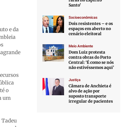
raras no Espírito
Santo’
Socioeconômicas
Dois resistentes – e os
espaços em aberto no
uto e da
cenário eleitoral
embleia
os
Meio Ambiente
sagrande
Dom Luiz protesta
contra obras do Porto
Central: ‘É como se nós
não estivéssemos aqui’
Recursos
Justiça
ública
Câmara de Anchieta é
té o
alvo de ação por
suposto transporte
am um
irregular de pacientes
, Tadeu