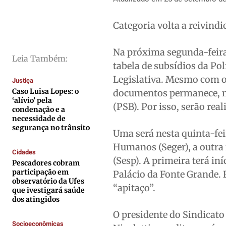
Direitos
Direitos
Direitos
Direitos
Categoria volta a reivindi
Economia
Economia
Economia
Economia
Cultura
Cultura
Cultura
Cultura
Na próxima segunda-feira j
Leia Também:
Colunas
Colunas
Colunas
Colunas
tabela de subsídios da Pol
Caetano Roque
Caetano Roque
Caetano Roque
Caetano Roque
Legislativa. Mesmo com o 
Justiça
Caso Luisa Lopes: o
Gustavo Bastos
Gustavo Bastos
Gustavo Bastos
Gustavo Bastos
documentos permanece, ma
‘alívio’ pela
(PSB). Por isso, serão re
Jr Mignone (in memorian)
Jr Mignone (in memorian)
Jr Mignone (in memorian)
Jr Mignone (in memorian)
condenação e a
necessidade de
Wanda Sily
Wanda Sily
Wanda Sily
Wanda Sily
segurança no trânsito
Uma será nesta quinta-feir
Humanos (Seger), a outra 
Cidades
Publicidade Legal
Publicidade Legal
Publicidade Legal
Publicidade Legal
(Sesp). A primeira terá in
Pescadores cobram
Anuncie
Anuncie
Anuncie
Anuncie
participação em
Palácio da Fonte Grande. 
observatório da Ufes
“apitaço”.
que ivestigará saúde
dos atingidos
Quem Somos
Quem Somos
Quem Somos
Quem Somos
O presidente do Sindicato 
Expediente
Expediente
Expediente
Expediente
Socioeconômicas