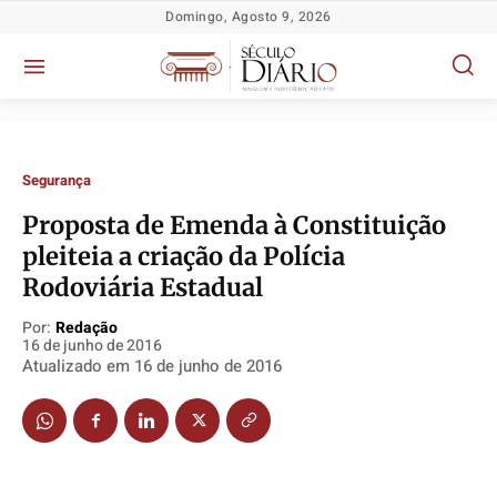
Domingo, Agosto 9, 2026
Segurança
Proposta de Emenda à Constituição
pleiteia a criação da Polícia
Política
Política
Política
Política
Rodoviária Estadual
Socioeconômicas
Socioeconômicas
Socioeconômicas
Socioeconômicas
Por:
Redação
TV Século
TV Século
TV Século
TV Século
16 de junho de 2016
Justiça
Justiça
Justiça
Justiça
Atualizado em
16 de junho de 2016
Educação
Educação
Educação
Educação
Segurança
Segurança
Segurança
Segurança
Meio Ambiente
Meio Ambiente
Meio Ambiente
Meio Ambiente
Saúde
Saúde
Saúde
Saúde