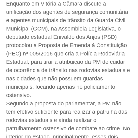
Enquanto em Vitória a Câmara discute a
Cidades
Cidades
Cidades
Cidades
unificação dos agentes de segurança comunitária
Direitos
Direitos
Direitos
Direitos
e agentes municipais de trânsito da Guarda Civil
Economia
Economia
Economia
Economia
Municipal (GCM), na Assembleia Legislativa, o
deputado estadual Enivaldo dos Anjos (PSD)
Cultura
Cultura
Cultura
Cultura
protocolou a Proposta de Emenda à Constituição
Colunas
Colunas
Colunas
Colunas
(PEC) nº 005/2016 que cria a Polícia Rodoviária
Caetano Roque
Caetano Roque
Caetano Roque
Caetano Roque
Estadual, para tirar a atribuição da PM de cuidar
Gustavo Bastos
Gustavo Bastos
Gustavo Bastos
Gustavo Bastos
de ocorrência de trânsito nas rodovias estaduais e
Jr Mignone (in memorian)
Jr Mignone (in memorian)
Jr Mignone (in memorian)
Jr Mignone (in memorian)
nas cidades que não possuem guardas
Wanda Sily
Wanda Sily
Wanda Sily
Wanda Sily
municipais, focando apenas no policiamento
ostensivo.
Segundo a proposta do parlamentar, a PM não
Publicidade Legal
Publicidade Legal
Publicidade Legal
Publicidade Legal
tem efetivo suficiente para realizar a patrulha das
Anuncie
Anuncie
Anuncie
Anuncie
rodovias estaduais e ainda realizar o
patrulhamento ostensivo de combate ao crime. No
Quem Somos
Quem Somos
Quem Somos
Quem Somos
interior do Estado, principalmente, esses dois