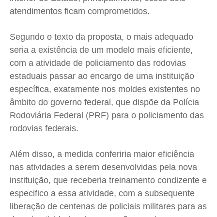
Expediente
Expediente
Expediente
Expediente
atendimentos ficam comprometidos.
Contato
Contato
Contato
Contato
Segundo o texto da proposta, o mais adequado
Anuncie
Anuncie
Anuncie
Anuncie
seria a existência de um modelo mais eficiente,
com a atividade de policiamento das rodovias
Termos de Uso
Termos de Uso
Termos de Uso
Termos de Uso
estaduais passar ao encargo de uma instituição
Privacidade
Privacidade
Privacidade
Privacidade
específica, exatamente nos moldes existentes no
âmbito do governo federal, que dispõe da Polícia
Rodoviária Federal (PRF) para o policiamento das
rodovias federais.
Além disso, a medida conferiria maior eficiência
nas atividades a serem desenvolvidas pela nova
instituição, que receberia treinamento condizente e
especifico a essa atividade, com a subsequente
liberação de centenas de policiais militares para as