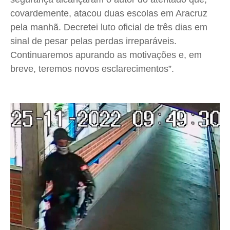
Anuncie
Anuncie
Anuncie
Anuncie
covardemente, atacou duas escolas em Aracruz
pela manhã. Decretei luto oficial de três dias em
Quem Somos
Quem Somos
Quem Somos
Quem Somos
sinal de pesar pelas perdas irreparáveis.
Expediente
Expediente
Expediente
Expediente
Continuaremos apurando as motivações e, em
Contato
Contato
Contato
Contato
breve, teremos novos esclarecimentos”.
Anuncie
Anuncie
Anuncie
Anuncie
Termos de Uso
Termos de Uso
Termos de Uso
Termos de Uso
Privacidade
Privacidade
Privacidade
Privacidade