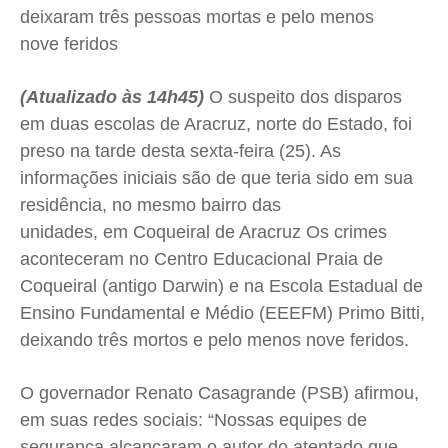
deixaram três pessoas mortas e pelo menos
Segurança
Segurança
Segurança
Segurança
nove feridos
Meio Ambiente
Meio Ambiente
Meio Ambiente
Meio Ambiente
Saúde
Saúde
Saúde
Saúde
(Atualizado às 14h45)
O suspeito dos disparos
Cidades
Cidades
Cidades
Cidades
em duas escolas de Aracruz, norte do Estado, foi
Direitos
Direitos
Direitos
Direitos
preso na tarde desta sexta-feira (25). As
Economia
Economia
Economia
Economia
informações iniciais são de que teria sido em sua
Cultura
Cultura
Cultura
Cultura
residência, no mesmo bairro das
unidades, em Coqueiral de Aracruz Os crimes
Colunas
Colunas
Colunas
Colunas
aconteceram no Centro Educacional Praia de
Caetano Roque
Caetano Roque
Caetano Roque
Caetano Roque
Coqueiral (antigo Darwin) e na Escola Estadual de
Gustavo Bastos
Gustavo Bastos
Gustavo Bastos
Gustavo Bastos
Ensino Fundamental e Médio (EEEFM) Primo Bitti,
Jr Mignone (in memorian)
Jr Mignone (in memorian)
Jr Mignone (in memorian)
Jr Mignone (in memorian)
deixando três mortos e pelo menos nove feridos.
Wanda Sily
Wanda Sily
Wanda Sily
Wanda Sily
O governador Renato Casagrande (PSB) afirmou,
em suas redes sociais: “
Nossas equipes de
Publicidade Legal
Publicidade Legal
Publicidade Legal
Publicidade Legal
segurança alcançaram o autor do atentado que,