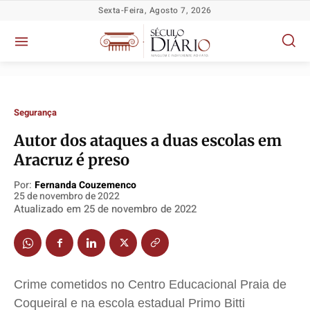
Sexta-Feira, Agosto 7, 2026
Segurança
Autor dos ataques a duas escolas em
Aracruz é preso
Por:
Fernanda Couzemenco
25 de novembro de 2022
Atualizado em
25 de novembro de 2022
Política
Política
Política
Política
Socioeconômicas
Socioeconômicas
Socioeconômicas
Socioeconômicas
TV Século
TV Século
TV Século
TV Século
Justiça
Justiça
Justiça
Justiça
Crime cometidos no Centro Educacional Praia de
Coqueiral e na escola estadual Primo Bitti
Educação
Educação
Educação
Educação