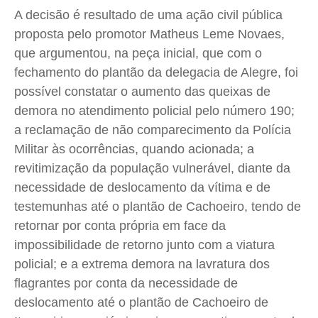
A decisão é resultado de uma ação civil pública
Expediente
Expediente
Expediente
Expediente
proposta pelo promotor Matheus Leme Novaes,
Contato
Contato
Contato
Contato
que argumentou, na peça inicial, que com o
Anuncie
Anuncie
Anuncie
Anuncie
fechamento do plantão da delegacia de Alegre, foi
possível constatar o aumento das queixas de
Termos de Uso
Termos de Uso
Termos de Uso
Termos de Uso
demora no atendimento policial pelo número 190;
Privacidade
Privacidade
Privacidade
Privacidade
a reclamação de não comparecimento da Polícia
Militar às ocorrências, quando acionada; a
revitimização da população vulnerável, diante da
necessidade de deslocamento da vítima e de
testemunhas até o plantão de Cachoeiro, tendo de
retornar por conta própria em face da
impossibilidade de retorno junto com a viatura
policial; e a extrema demora na lavratura dos
flagrantes por conta da necessidade de
deslocamento até o plantão de Cachoeiro de