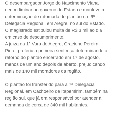
Saúde
Saúde
Saúde
Saúde
O desembargador Jorge do Nascimento Viana
Cidades
Cidades
Cidades
Cidades
negou liminar ao governo do Estado e manteve a
Direitos
Direitos
Direitos
Direitos
determinação de retomada do plantão na 6ª
Delegacia Regional, em Alegre, no sul do Estado.
Economia
Economia
Economia
Economia
O magistrado estipulou multa de R$ 3 mil ao dia
Cultura
Cultura
Cultura
Cultura
em caso de descumprimento.
Colunas
Colunas
Colunas
Colunas
A juíza da 1ª Vara de Alegre, Graciene Pereira
Caetano Roque
Caetano Roque
Caetano Roque
Caetano Roque
Pinto, proferiu a primeira sentença determinando o
Gustavo Bastos
Gustavo Bastos
Gustavo Bastos
Gustavo Bastos
retorno do plantão encerrado em 17 de agosto,
Jr Mignone (in memorian)
Jr Mignone (in memorian)
Jr Mignone (in memorian)
Jr Mignone (in memorian)
menos de um ano depois de aberto, prejudicando
Wanda Sily
Wanda Sily
Wanda Sily
Wanda Sily
mais de 140 mil moradores da região.
O plantão foi transferido para a 7ª Delegacia
Publicidade Legal
Publicidade Legal
Publicidade Legal
Publicidade Legal
Regional, em Cachoeiro de Itapemirim, também na
Anuncie
Anuncie
Anuncie
Anuncie
região sul, que já era responsável por atender à
demanda de cerca de 340 mil habitantes.
Quem Somos
Quem Somos
Quem Somos
Quem Somos