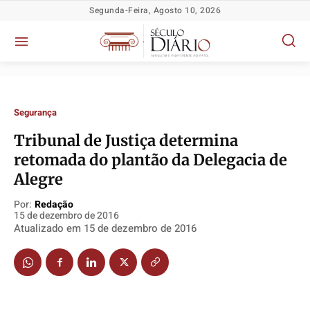
Segunda-Feira, Agosto 10, 2026
Segurança
Tribunal de Justiça determina
retomada do plantão da Delegacia de
Política
Política
Política
Política
Alegre
Socioeconômicas
Socioeconômicas
Socioeconômicas
Socioeconômicas
Por:
Redação
TV Século
TV Século
TV Século
TV Século
15 de dezembro de 2016
Atualizado em
15 de dezembro de 2016
Justiça
Justiça
Justiça
Justiça
Educação
Educação
Educação
Educação
Segurança
Segurança
Segurança
Segurança
Meio Ambiente
Meio Ambiente
Meio Ambiente
Meio Ambiente