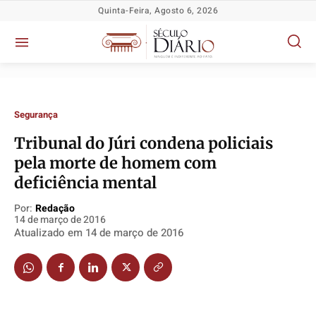
Quinta-Feira, Agosto 6, 2026
Segurança
Tribunal do Júri condena policiais
pela morte de homem com
Política
Política
Política
Política
deficiência mental
Socioeconômicas
Socioeconômicas
Socioeconômicas
Socioeconômicas
Por:
Redação
TV Século
TV Século
TV Século
TV Século
14 de março de 2016
Justiça
Justiça
Justiça
Justiça
Atualizado em
14 de março de 2016
Educação
Educação
Educação
Educação
Segurança
Segurança
Segurança
Segurança
Meio Ambiente
Meio Ambiente
Meio Ambiente
Meio Ambiente
Saúde
Saúde
Saúde
Saúde