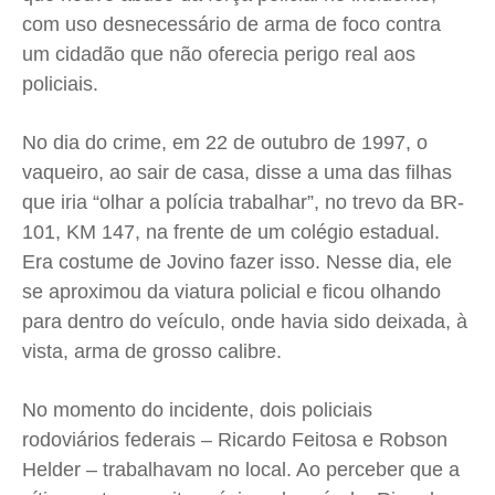
Expediente
Expediente
Expediente
Expediente
com uso desnecessário de arma de foco contra
Contato
Contato
Contato
Contato
um cidadão que não oferecia perigo real aos
policiais.
Anuncie
Anuncie
Anuncie
Anuncie
No dia do crime, em 22 de outubro de 1997, o
Termos de Uso
Termos de Uso
Termos de Uso
Termos de Uso
vaqueiro, ao sair de casa, disse a uma das filhas
Privacidade
Privacidade
Privacidade
Privacidade
que iria “olhar a polícia trabalhar”, no trevo da BR-
101, KM 147, na frente de um colégio estadual.
Era costume de Jovino fazer isso. Nesse dia, ele
se aproximou da viatura policial e ficou olhando
para dentro do veículo, onde havia sido deixada, à
vista, arma de grosso calibre.
No momento do incidente, dois policiais
rodoviários federais – Ricardo Feitosa e Robson
Helder – trabalhavam no local. Ao perceber que a