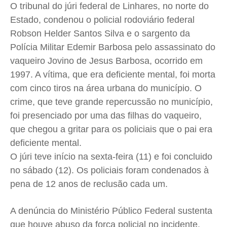
O tribunal do júri federal de Linhares, no norte do
Cidades
Cidades
Cidades
Cidades
Estado, condenou o policial rodoviário federal
Direitos
Direitos
Direitos
Direitos
Robson Helder Santos Silva e o sargento da
Economia
Economia
Economia
Economia
Polícia Militar Edemir Barbosa pelo assassinato do
vaqueiro Jovino de Jesus Barbosa, ocorrido em
Cultura
Cultura
Cultura
Cultura
1997. A vítima, que era deficiente mental, foi morta
Colunas
Colunas
Colunas
Colunas
com cinco tiros na área urbana do município. O
Caetano Roque
Caetano Roque
Caetano Roque
Caetano Roque
crime, que teve grande repercussão no município,
Gustavo Bastos
Gustavo Bastos
Gustavo Bastos
Gustavo Bastos
foi presenciado por uma das filhas do vaqueiro,
Jr Mignone (in memorian)
Jr Mignone (in memorian)
Jr Mignone (in memorian)
Jr Mignone (in memorian)
que chegou a gritar para os policiais que o pai era
Wanda Sily
Wanda Sily
Wanda Sily
Wanda Sily
deficiente mental.
O júri teve início na sexta-feira (11) e foi concluido
no sábado (12). Os policiais foram condenados à
Publicidade Legal
Publicidade Legal
Publicidade Legal
Publicidade Legal
pena de 12 anos de reclusão cada um.
Anuncie
Anuncie
Anuncie
Anuncie
A denúncia do Ministério Público Federal sustenta
Quem Somos
Quem Somos
Quem Somos
Quem Somos
que houve abuso da força policial no incidente,