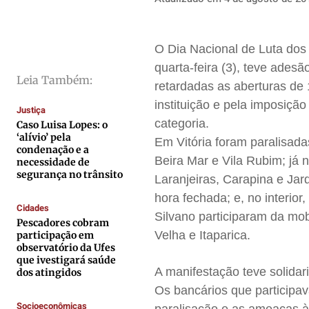
Direitos
Direitos
Direitos
Direitos
Economia
Economia
Economia
Economia
O Dia Nacional de Luta dos
Cultura
Cultura
Cultura
Cultura
quarta-feira (3), teve ades
Colunas
Colunas
Colunas
Colunas
Leia Também:
retardadas as aberturas de 
Caetano Roque
Caetano Roque
Caetano Roque
Caetano Roque
instituição e pela imposição
Justiça
categoria.
Gustavo Bastos
Gustavo Bastos
Gustavo Bastos
Gustavo Bastos
Caso Luisa Lopes: o
‘alívio’ pela
Em Vitória foram paralisad
Jr Mignone (in memorian)
Jr Mignone (in memorian)
Jr Mignone (in memorian)
Jr Mignone (in memorian)
condenação e a
Beira Mar e Vila Rubim; já 
necessidade de
Wanda Sily
Wanda Sily
Wanda Sily
Wanda Sily
segurança no trânsito
Laranjeiras, Carapina e Ja
hora fechada; e, no interio
Cidades
Publicidade Legal
Publicidade Legal
Publicidade Legal
Publicidade Legal
Silvano participaram da mob
Pescadores cobram
Anuncie
Anuncie
Anuncie
Anuncie
Velha e Itaparica.
participação em
observatório da Ufes
que ivestigará saúde
A manifestação teve solida
dos atingidos
Quem Somos
Quem Somos
Quem Somos
Quem Somos
Os bancários que participav
Expediente
Expediente
Expediente
Expediente
Socioeconômicas