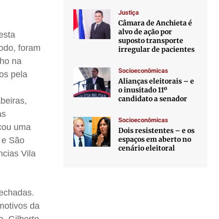
Justiça
Câmara de Anchieta é
alvo de ação por
esta
suposto transporte
todo, foram
irregular de pacientes
lho na
Socioeconômicas
dos pela
Alianças eleitorais – e
o inusitado 11º
candidato a senador
beiras,
as
Socioeconômicas
icou uma
Dois resistentes – e os
espaços em aberto no
a e São
cenário eleitoral
ncias Vila
fechadas.
motivos da