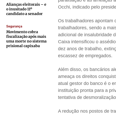
paralisação e as ameaças à 
Contato
Contato
Contato
Contato
Alianças eleitorais – e
Occhi, indicado pelo preside
o inusitado 11º
Anuncie
Anuncie
Anuncie
Anuncie
candidato a senador
Os trabalhadores apontam q
Segurança
Termos de Uso
Termos de Uso
Termos de Uso
Termos de Uso
trabalhadores, sendo a mai
Movimento cobra
adicional de insalubridade 
Privacidade
Privacidade
Privacidade
Privacidade
fiscalização após mais
uma morte no sistema
Caixa intensificou o assédi
prisional capixaba
dez anos de trabalho, exti
escassez de empregados.
Além disso, os bancários al
ameaça os direitos conquist
atual gestor do banco é o 
instituição pronta para a pr
tentativa de desmoralização
A redução nos postos de tra