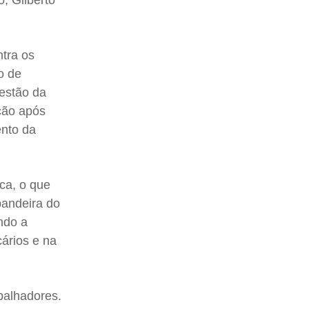
o, Gilberto
ntra os
o de
gestão da
nção após
ento da
ca, o que
bandeira do
ndo a
cários e na
abalhadores.