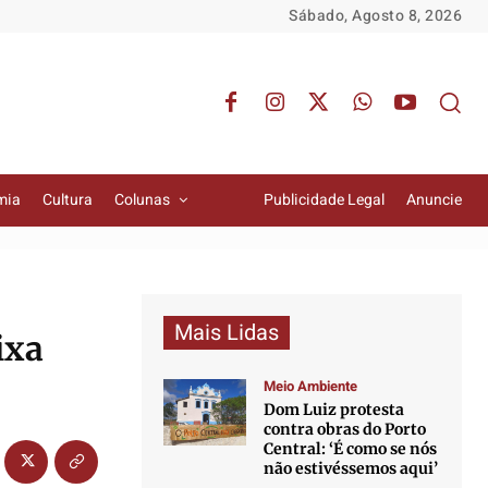
Sábado, Agosto 8, 2026
mia
Cultura
Colunas
Publicidade Legal
Anuncie
Mais Lidas
ixa
Meio Ambiente
Dom Luiz protesta
contra obras do Porto
Central: ‘É como se nós
não estivéssemos aqui’