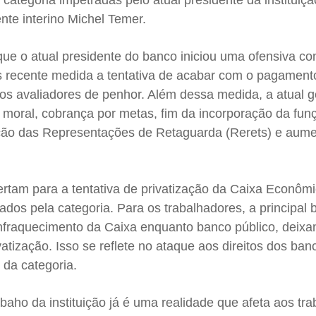
categoria impetradas pelo atual presidente da instituiçã
nte interino Michel Temer.
ue o atual presidente do banco iniciou uma ofensiva co
s recente medida a tentativa de acabar com o pagament
dos avaliadores de penhor. Além dessa medida, a atual 
o moral, cobrança por metas, fim da incorporação da fu
nção das Representações de Retaguarda (Rerets) e aum
ertam para a tentativa de privatização da Caixa Econômi
ados pela categoria. Para os trabalhadores, a principal 
enfraquecimento da Caixa enquanto banco público, deixa
ivatização. Isso se reflete no ataque aos direitos dos ban
 da categoria.
baho da instituição já é uma realidade que afeta aos tr