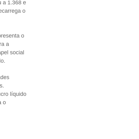
 a 1.368 e
recarrega o
presenta o
ra a
pel social
do.
ades
s.
cro líquido
a o